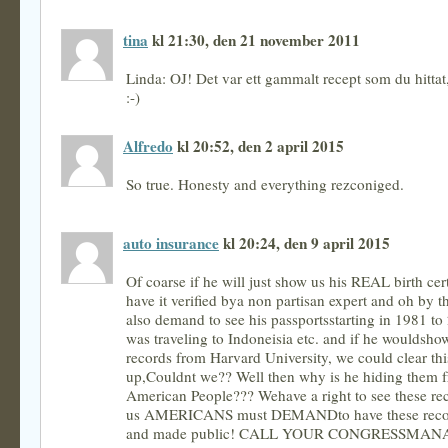
tina
kl 21:30, den 21 november 2011
Linda: OJ! Det var ett gammalt recept som du hittat
:-)
Alfredo
kl 20:52, den 2 april 2015
So true. Honesty and everything rezconiged.
auto insurance
kl 20:24, den 9 april 2015
Of coarse if he will just show us his REAL birth cert
have it verified bya non partisan expert and oh by 
also demand to see his passportsstarting in 1981 t
was traveling to Indoneisia etc. and if he wouldsho
records from Harvard University, we could clear thi
up,Couldnt we?? Well then why is he hiding them 
American People??? Wehave a right to see these rec
us AMERICANS must DEMANDto have these recor
and made public! CALL YOUR CONGRESSMA