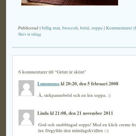
Publicerad i
billig mat
,
broccoli
,
bröd
,
soppa
|
Kommentarer (
Skriv ut inlägg
6 kommentarer till “Grönt är skönt”
Lumumma
kl 20:20, den 5 februari 2008
Å, stekpannebröd och en len soppa. :)
Linda kl 21:08, den 21 november 2011
God och snabblagad soppa! Med en klick creme fra
lax förgyllde den måndagskvällen :-)