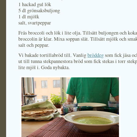
1 hackad gul lök
5 dl grönsaksbuljong
1 dl mjölk
salt, svartpeppar
Fräs broccoli och lök i lite olja. Tillsätt buljongen och koka
broccolin är klar. Mixa soppan slät. Tillsätt mjölk och sm
salt och peppar.
Vi bakade tortillabröd till. Vanlig
bröddeg
som fick jäsa oc
ut till tunna stekpannestora bröd som fick stekas i torr ste
lite mjöl i. Goda nybakta.