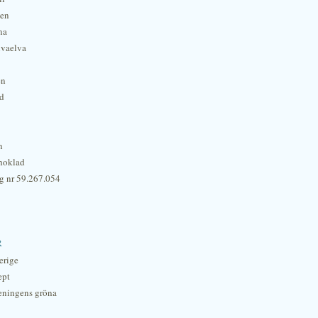
hen
na
lvaelva
én
rd
n
hoklad
g nr 59.267.054
r
erige
ept
eningens gröna