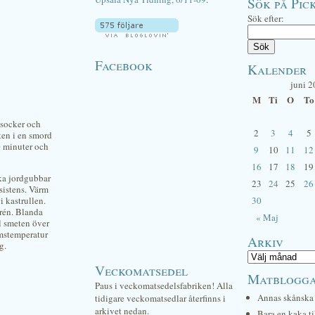
Sök på Pick
Sök efter:
Facebook
Kalender
juni 
M
Ti
O
To
jsocker och
2
3
4
5
ten i en smord
0 minuter och
9
10
11
12
16
17
18
19
ska jordgubbar
23
24
25
26
nsistens. Värm
i kastrullen.
30
urén. Blanda
« Maj
ll smeten över
umstemperatur
Arkiv
g.
Veckomatsedel
Matblogg
Paus i veckomatsedelsfabriken! Alla
Annas skånska 
tidigare veckomatsedlar återfinns i
arkivet nedan.
Bara en kaka ti