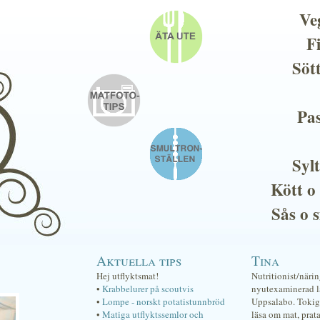
Ve
F
Söt
Pas
Sylt
Kött o
Sås o 
Aktuella tips
Tina
Hej utflyktsmat!
Nutritionist/näri
•
Krabbelurer på scoutvis
nyutexaminerad lä
•
Lompe - norskt potatistunnbröd
Uppsalabo. Tokig 
•
Matiga utflyktssemlor och
läsa om mat, prat