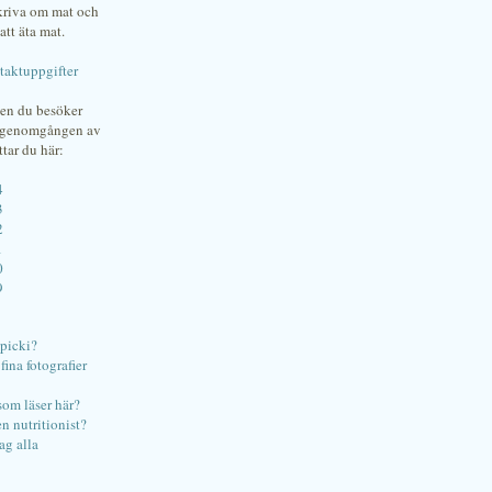
skriva om mat och
att äta mat.
taktuppgifter
gen du besöker
bgenomgången av
ttar du här:
4
3
2
1
0
9
ipicki?
ina fotografier
som läser här?
en nutritionist?
ag alla