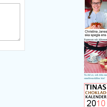
Expressen och Alltomm
Ta del av, och dela m
smultronställen här!