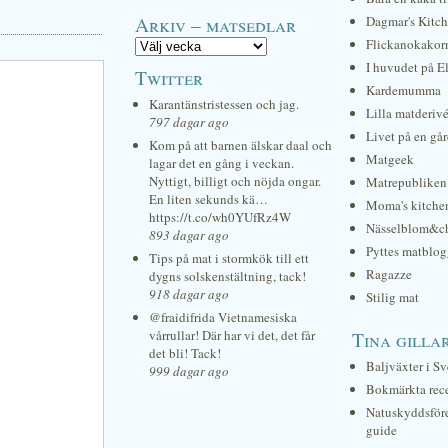
Arkiv – matsedlar
Dagmar's Kitc
Flickanokakor
I huvudet på E
Twitter
Kardemumma
Karantänstristessen och jag.
Lilla matderiv
797 dagar ago
Livet på en gå
Kom på att barnen älskar daal och
Matgeek
lagar det en gång i veckan.
Nyttigt, billigt och nöjda ongar.
Matrepubliken
En liten sekunds kä…
Moma's kitche
https://t.co/wh0YUfRz4W
Nässelblom&c
893 dagar ago
Pyttes matblog
Tips på mat i stormkök till ett
Ragazze
dygns solskenstältning, tack!
918 dagar ago
Stilig mat
@fraidifrida Vietnamesiska
vårrullar! Där har vi det, det får
Tina gilla
det bli! Tack!
Baljväxter i Sv
999 dagar ago
Bokmärkta rec
Natuskyddsför
guide