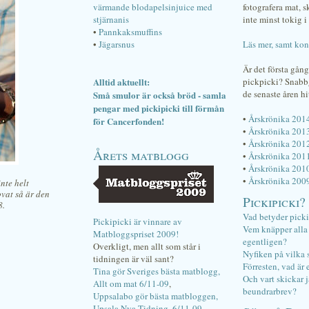
värmande blodapelsinjuice med
fotografera mat, 
stjärnanis
inte minst tokig i 
•
Pannkaksmuffins
•
Jägarsnus
Läs mer, samt kon
Är det första gån
Alltid aktuellt:
pickpicki? Snab
de senaste åren hi
Små smulor är också bröd - samla
pengar med pickipicki till förmån
•
Årskrönika 201
för Cancerfonden!
•
Årskrönika 201
•
Årskrönika 201
Årets matblogg
•
Årskrönika 201
•
Årskrönika 201
•
Årskrönika 200
nte helt
vat så är den
Pickipicki?
8.
Vad betyder pick
Pickipicki är vinnare av
Vem knäpper alla f
Matbloggspriset 2009!
egentligen?
Overkligt, men allt som står i
Nyfiken på vilka 
tidningen är väl sant?
Förresten, vad är 
Tina gör Sveriges bästa matblogg,
Och vart skickar j
Allt om mat 6/11-09
,
beundrarbrev?
Uppsalabo gör bästa matbloggen,
Upsala Nya Tidning, 6/11-09
.