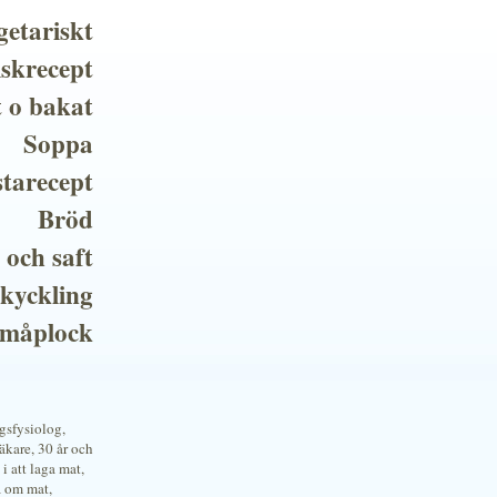
getariskt
iskrecept
t o bakat
Soppa
tarecept
Bröd
 och saft
 kyckling
småplock
ngsfysiolog,
kare, 30 år och
i att laga mat,
a om mat,