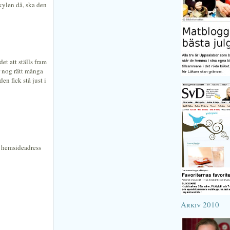
kylen då, ska den
et att ställs fram
ar nog rätt många
en fick stå just i
n hemsideadress
Arkiv 2010