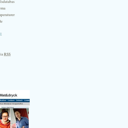
lsdatabas
hema
mperaturer
de
e
via
RSS