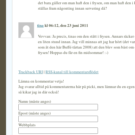
det bara gäller om man haft den i frysen, om man haft den i 
ställas fram någonting innan servering då?
tina
kl 06:12, den 23 juni 2011
Vevvan: Ja precis, tinas om den stått i frysen. Annars räcker d
en liten stund innan. Jag vill minnas att jag har hört (det v
som åt den här Buffé-tårtan 2008) att den blev som bäst om d
frysen! Hoppas du får en fin midsommar! :-)
Trackback URI
|
RSS-kanal till kommentarsflödet
Lämna en kommentar vetja!
Jag svarar alltid på kommentarerna här på picki, men lämnar du en ege
så kikar jag in där också!
Namn (måste anges)
Epost (måste anges)
Webbplats