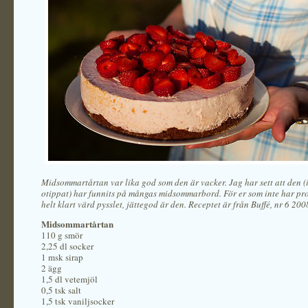
Midsommartårtan var lika god som den är vacker. Jag har sett att den (i
otippat) har funnits på mångas midsommarbord. För er som inte har pro
helt klart värd pysslet, jättegod är den. Receptet är från Buffé, nr 6 200
Midsommartårtan
110 g smör
2,25 dl socker
1 msk sirap
2 ägg
1,5 dl vetemjöl
0,5 tsk salt
1,5 tsk vaniljsocker