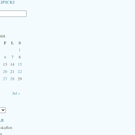
ipicki
2008
F
L
S
1
6
7
8
13
14
15
20
21
22
27
28
29
Jul »
ar
skafferi
ll