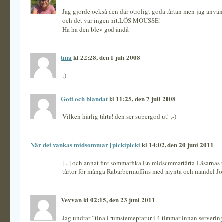
Jag gjorde också den där otroligt goda tårtan men jag anvä
och det var ingen hit.LÖS MOUSSE!
Ha ha den blev god ändå
tina
kl 22:28, den 1 juli 2008
:)
Gott och blandat
kl 11:25, den 7 juli 2008
Vilken härlig tårta! den ser supergod ut! ;-)
När det vankas midsommar | pickipicki
kl 14:02, den 20 juni 2011
[...] och annat fint sommarfika En midsommartårta Läsarnas 
tårtor för många Rabarbermuffins med mynta och mandel Jor
Vevvan kl 02:15, den 23 juni 2011
Jag undrar ”tina i rumstemepratur i 4 timmar innan servering