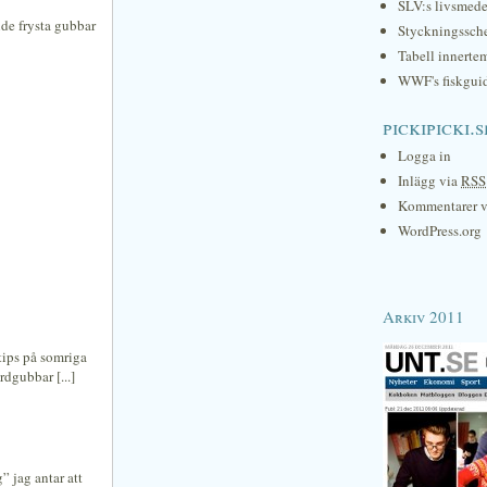
SLV:s livsmede
nde frysta gubbar
Styckningssc
Tabell innerte
WWF's fiskgui
pickipicki.s
Logga in
Inlägg via
RSS
Kommentarer 
WordPress.org
Arkiv 2011
tips på somriga
dgubbar [...]
” jag antar att