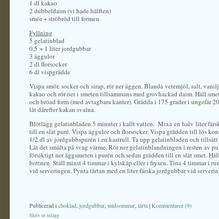
1 dl kakao
2 dubbeldaim (vi hade hälften)
smör + ströbröd till formen
Fyllning
5 gelatinblad
0,5 + 1 liter jordgubbar
3 äggulor
2 dl florsocker
6 dl vispgrädde
Vispa smör, socker och sirap, rör ner äggen. Blanda vetemjöl, salt, vanil
kakao och rör ner i smeten tillsammans med grovhackad daim. Häll sme
och bröad form (med avtagbara kanter). Grädda i 175 grader i ungefär 2
låt därefter kakan svalna.
Blötlägg gelatinbladen 5 minuter i kallt vatten. Mixa en halv liter fär
till en slät puré. Vispa äggulor och florsocker. Vispa grädden till lös ko
1/2 dl av jordgubbspurén i en kastrull. Ta upp gelatinbladen och tillsätt 
Låt det smälta på svag värme. Rör ner gelatinblandningen i resten av p
försiktigt ner äggsmeten i purén och sedan grädden till en slät smet. Hä
bottnen. Ställ minst 4 timmar i kylskåp eller i frysen. Tina 4 timmar i r
vid serveringen. Pynta tårtan med en liter färska jordgubbar vid serverin
Publicerad i
choklad
,
jordgubbar
,
midsommar
,
tårta
|
Kommentarer (9)
Skriv ut inlägg