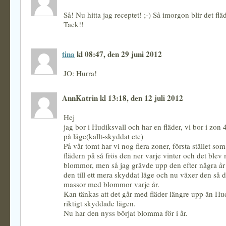
Så! Nu hitta jag receptet! ;-) Så imorgon blir det flä
Tack!!
tina
kl 08:47, den 29 juni 2012
JO: Hurra!
AnnKatrin kl 13:18, den 12 juli 2012
Hej
jag bor i Hudiksvall och har en fläder, vi bor i zon 4
på läge(kallt-skyddat etc)
På vår tomt har vi nog flera zoner, första stället so
flädern på så frös den ner varje vinter och det ble
blommor, men så jag grävde upp den efter några år 
den till ett mera skyddat läge och nu växer den så d
massor med blommor varje år.
Kan tänkas att det går med fläder längre upp än Hu
riktigt skyddade lägen.
Nu har den nyss börjat blomma för i år.