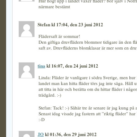
Hur högt upp i landet växer fläder? bor själv i Nor
närmare bestämt
Stefan kl 17:04, den 23 juni 2012
Flädersaft är sommar!
Den giftiga druvflädern blommor tidigare än den f
saft av. Druvfläderns blomklasar är mer som en dru
tina
kl 16:07, den 24 juni 2012
Linda: Fläder är vanligare i södra Sverige, men hur
landet man kan hitta fläder törs jag inte säga. Håll 
att titta in här och berätta om du hittar fläder i någo
trädgård. :-)
Stefan: Tack! :-) Såhär tre år senare är jag kung på a
Senast idag visade jag fastern att ”riktig fläder” har 
:-D
JO
kl 01:36, den 29 juni 2012