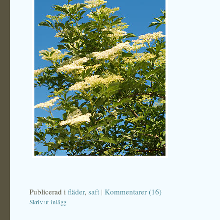
Publicerad i
fläder
,
saft
|
Kommentarer (16)
Skriv ut inlägg