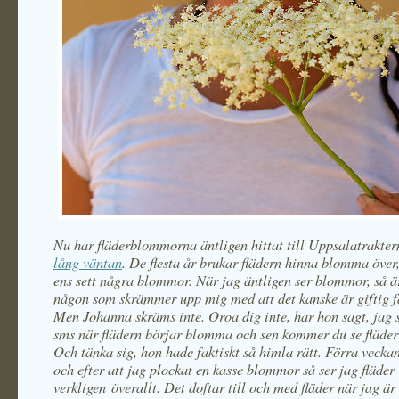
Nu har fläderblommorna äntligen hittat till Uppsalatrakter
lång väntan
. De flesta år brukar flädern hinna blomma över
ens sett några blommor. När jag äntligen ser blommor, så är
någon som skrämmer upp mig med att det kanske är giftig fa
Men Johanna skräms inte. Oroa dig inte, har hon sagt, jag s
sms när flädern börjar blomma och sen kommer du se fläder 
Och tänka sig, hon hade faktiskt så himla rätt. Förra veck
och efter att jag plockat en kasse blommor så ser jag fläder
verkligen överallt. Det doftar till och med fläder när jag är