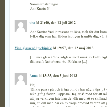
Sommarhälsningar
AnnKatrin N
tina
kl 21:40, den 12 juli 2012
AnnKatrin: Vad intressant att läsa, tack för din k
lyllos dig som har flädersäsongen framför dig, vår är
Visa glassen! | pickipicki
kl 19:57, den 12 maj 2013
[...] mer glass Chokladglass med smak av kaffe Isg
flädersaft Rabarbersorbet Enklaste [...]
Anna
kl 13:35, den 5 juni 2013
Hej!
Tänkte passa på och fråga om du har några tips på v
icke-giftig fläder i Uppsala. Jag är så rädd för att råk
att jag verkligen inte kan det där med att se skillna
mig att om man har en av varje bredvid varann att j