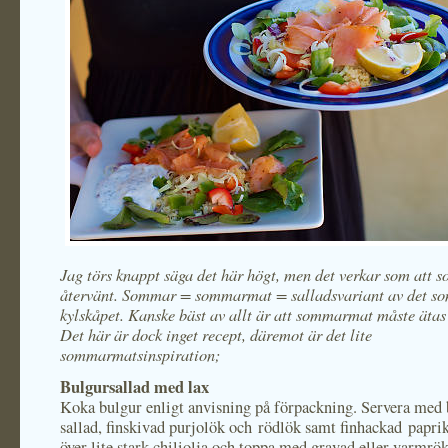
Jag törs knappt säga det här högt, men det verkar som att
återvänt. Sommar = sommarmat = salladsvariant av det som
kylskåpet. Kanske bäst av allt är att sommarmat måste äta
Det här är dock inget recept, däremot är det lite
sommarmatsinspiration;
Bulgursallad med lax
Koka bulgur enligt anvisning på förpackning. Servera med
sallad, finskivad purjolök och rödlök samt finhackad papri
över lite stark chiliolja och toppa med gravad eller varmrök