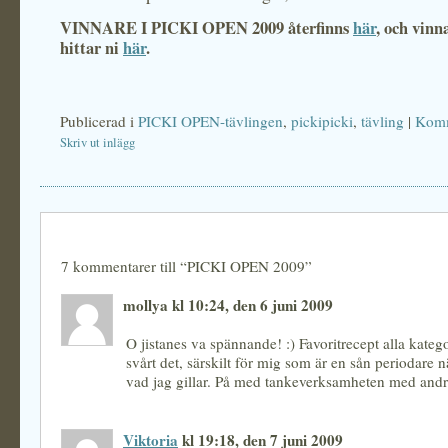
VINNARE I PICKI OPEN 2009 återfinns
här
, och vinn
hittar ni
här
.
Publicerad i
PICKI OPEN-tävlingen
,
pickipicki
,
tävling
|
Komm
Skriv ut inlägg
7 kommentarer till “PICKI OPEN 2009”
mollya kl 10:24, den 6 juni 2009
O jistanes va spännande! :) Favoritrecept alla katego
svårt det, särskilt för mig som är en sån periodare n
vad jag gillar. På med tankeverksamheten med andra
Viktoria
kl 19:18, den 7 juni 2009