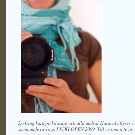
Lystring kära pickiläsare och alla andra! Härmed utlyses å
spännande tävling, PICKI OPEN 2009. Till er som inte är
tävlingsmänniskor av naturen, se detta som en sommarpresen