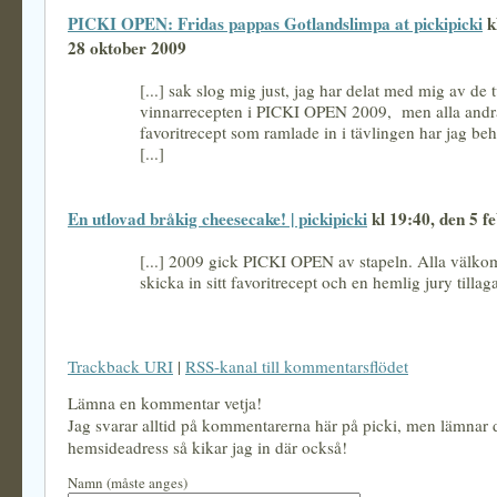
PICKI OPEN: Fridas pappas Gotlandslimpa at pickipicki
k
28 oktober 2009
[...] sak slog mig just, jag har delat med mig av de 
vinnarrecepten i PICKI OPEN 2009, men alla andra
favoritrecept som ramlade in i tävlingen har jag beh
[...]
En utlovad bråkig cheesecake! | pickipicki
kl 19:40, den 5 f
[...] 2009 gick PICKI OPEN av stapeln. Alla välko
skicka in sitt favoritrecept och en hemlig jury tillaga
Trackback URI
|
RSS-kanal till kommentarsflödet
Lämna en kommentar vetja!
Jag svarar alltid på kommentarerna här på picki, men lämnar
hemsideadress så kikar jag in där också!
Namn (måste anges)