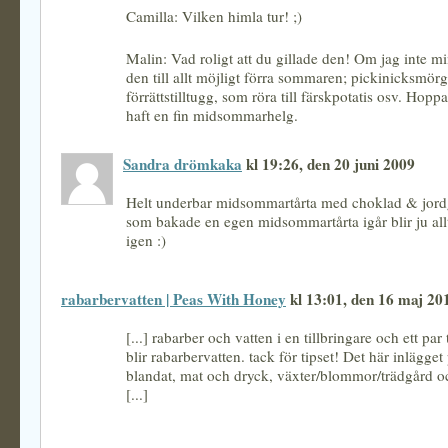
Camilla: Vilken himla tur! ;)
Malin: Vad roligt att du gillade den! Om jag inte min
den till allt möjligt förra sommaren; pickinicksmörg
förrättstilltugg, som röra till färskpotatis osv. Hoppa
haft en fin midsommarhelg.
Sandra drömkaka
kl 19:26, den 20 juni 2009
Helt underbar midsommartårta med choklad & jord
som bakade en egen midsommartårta igår blir ju al
igen :)
rabarbervatten | Peas With Honey
kl 13:01, den 16 maj 20
[...] rabarber och vatten i en tillbringare och ett pa
blir rabarbervatten. tack för tipset! Det här inlägget
blandat, mat och dryck, växter/blommor/trädgård o
[...]