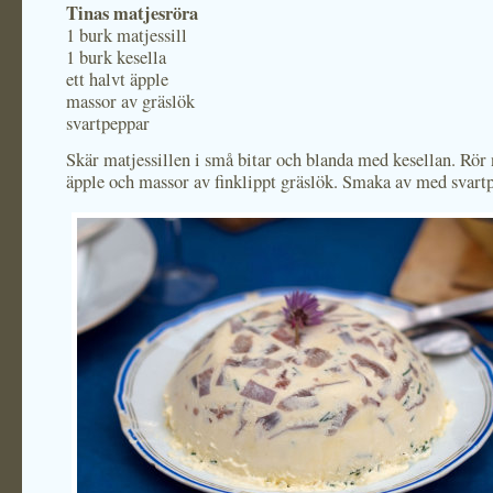
Tinas matjesröra
1 burk matjessill
1 burk kesella
ett halvt äpple
massor av gräslök
svartpeppar
Skär matjessillen i små bitar och blanda med kesellan. Rör 
äpple och massor av finklippt gräslök. Smaka av med svart