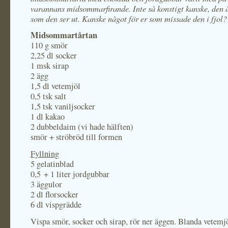
varannans midsommarfirande. Inte så konstigt kanske, den ä
som den ser ut. Kanske något för er som missade den i fjol?
Midsommartårtan
110 g smör
2,25 dl socker
1 msk sirap
2 ägg
1,5 dl vetemjöl
0,5 tsk salt
1,5 tsk vaniljsocker
1 dl kakao
2 dubbeldaim (vi hade hälften)
smör + ströbröd till formen
Fyllning
5 gelatinblad
0,5 + 1 liter jordgubbar
3 äggulor
2 dl florsocker
6 dl vispgrädde
Vispa smör, socker och sirap, rör ner äggen. Blanda vetemjöl