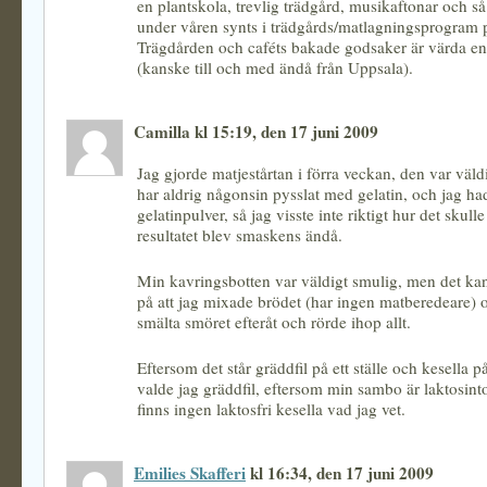
en plantskola, trevlig trädgård, musikaftonar och så
under våren synts i trädgårds/matlagningsprogram 
Trägdården och caféts bakade godsaker är värda e
(kanske till och med ändå från Uppsala).
Camilla kl 15:19, den 17 juni 2009
Jag gjorde matjestårtan i förra veckan, den var väld
har aldrig någonsin pysslat med gelatin, och jag ha
gelatinpulver, så jag visste inte riktigt hur det skull
resultatet blev smaskens ändå.
Min kavringsbotten var väldigt smulig, men det k
på att jag mixade brödet (har ingen matberedeare) o
smälta smöret efteråt och rörde ihop allt.
Eftersom det står gräddfil på ett ställe och kesella p
valde jag gräddfil, eftersom min sambo är laktosint
finns ingen laktosfri kesella vad jag vet.
Emilies Skafferi
kl 16:34, den 17 juni 2009