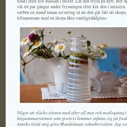
tinat) eller kör massan i mixer. Låt den frysa på nytt. Rör 
väl ett par gånger under frysningen eller kör den i mixtern.
sorbén en stund innan servering så att den går lätt att skopa
tillsammans med en skopa äkta vaniljgräddglass.
Något att släcka törsten med efter all mat och matlagning 
högsommarvärmen som givetvis kommer infinna sig på freda
Annika lärde mig göra Mandelmans rabarbervatten. Jag vet