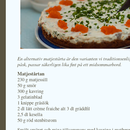
En alternativ matjestårta är den varianten vi traditionsenlig
påsk, passar säkerligen lika fint på ett midsommarbord.
Matjestårtan
230 g matjessill
50 g smör
300 g kavring
3 gelatinblad
1 knippe gräslök
2 dl lätt crème fraiche alt 3 dl gräddfil
2,5 dl kesella
50 g röd stenbitsrom
Smält smöret och mixa tillsammans med kavring i matbere