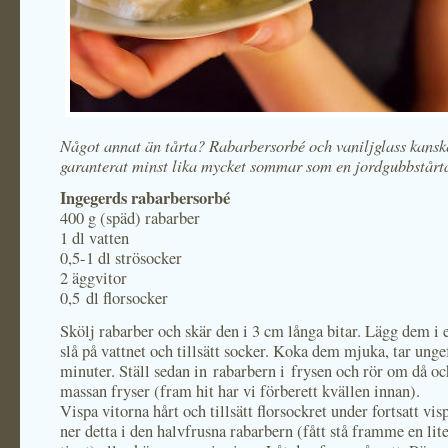
Något annat än tårta? Rabarbersorbé och vaniljglass kans
garanterat minst lika mycket sommar som en jordgubbstårt
Ingegerds rabarbersorbé
400 g (späd) rabarber
1 dl vatten
0,5-1 dl strösocker
2 äggvitor
0,5 dl florsocker
Skölj rabarber och skär den i 3 cm långa bitar. Lägg dem i e
slå på vattnet och tillsätt socker. Koka dem mjuka, tar unge
minuter. Ställ sedan in rabarbern i frysen och rör om då o
massan fryser (fram hit har vi förberett kvällen innan).
Vispa vitorna hårt och tillsätt florsockret under fortsatt vi
ner detta i den halvfrusna rabarbern (fått stå framme en lit