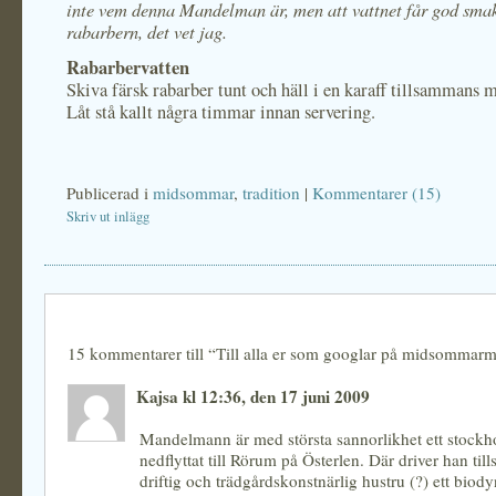
inte vem denna Mandelman är, men att vattnet får god sma
rabarbern, det vet jag.
Rabarbervatten
Skiva färsk rabarber tunt och häll i en karaff tillsammans 
Låt stå kallt några timmar innan servering.
Publicerad i
midsommar
,
tradition
|
Kommentarer (15)
Skriv ut inlägg
15 kommentarer till “Till alla er som googlar på midsomma
Kajsa kl 12:36, den 17 juni 2009
Mandelmann är med största sannorlikhet ett stockh
nedflyttat till Rörum på Österlen. Där driver han t
driftig och trädgårdskonstnärlig hustru (?) ett biod