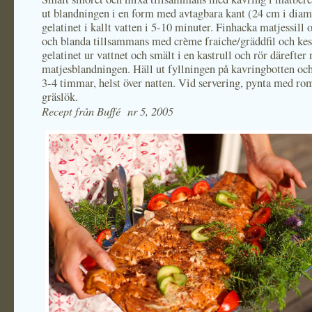
ut blandningen i en form med avtagbara kant (24 cm i diam
gelatinet i kallt vatten i 5-10 minuter. Finhacka matjessill 
och blanda tillsammans med crème fraiche/gräddfil och kes
gelatinet ur vattnet och smält i en kastrull och rör därefter 
matjesblandningen. Häll ut fyllningen på kavringbotten och s
3-4 timmar, helst över natten. Vid servering, pynta med ro
gräslök.
Recept från Buffé nr 5, 2005