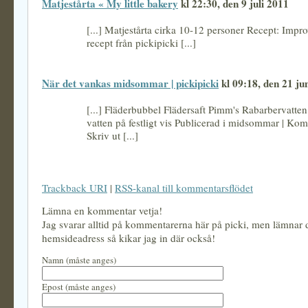
Matjestårta « My little bakery
kl 22:30, den 9 juli 2011
[...] Matjestårta cirka 10-12 personer Recept: Impro
recept från pickipicki [...]
När det vankas midsommar | pickipicki
kl 09:18, den 21 ju
[...] Fläderbubbel Flädersaft Pimm's Rabarbervatte
vatten på festligt vis Publicerad i midsommar | Ko
Skriv ut [...]
Trackback URI
|
RSS-kanal till kommentarsflödet
Lämna en kommentar vetja!
Jag svarar alltid på kommentarerna här på picki, men lämnar
hemsideadress så kikar jag in där också!
Namn (måste anges)
Epost (måste anges)