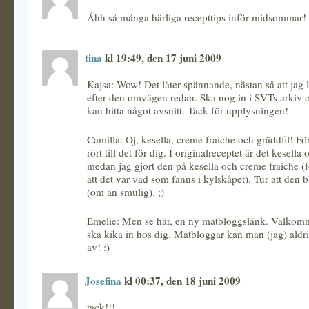
Åhh så många härliga recepttips inför midsommar!
tina
kl 19:49, den 17 juni 2009
Kajsa: Wow! Det låter spännande, nästan så att jag l
efter den omvägen redan. Ska nog in i SVTs arkiv 
kan hitta något avsnitt. Tack för upplysningen!
Camilla: Oj, kesella, creme fraiche och gräddfil! Förl
rört till det för dig. I originalreceptet är det kesella 
medan jag gjort den på kesella och creme fraiche (
att det var vad som fanns i kylskåpet). Tur att den 
(om än smulig). ;)
Emelie: Men se här, en ny matbloggslänk. Välkomme
ska kika in hos dig. Matbloggar kan man (jag) aldr
av! :)
Josefina
kl 00:37, den 18 juni 2009
tack!!!