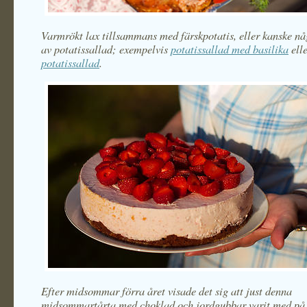
Varmrökt lax tillsammans med färskpotatis, eller kanske nå
av potatissallad; exempelvis
potatissallad med basilika
ell
potatissallad
.
Efter midsommar förra året visade det sig att just denna
midsommartårta med choklad och jordgubbar varit med på 