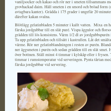
vaniljsocker och kakao och rör ner i smeten tillsammans m
grovhackad daim. Häll smeten i en smord och bröad form 
avtagbara kanter). Grädda i 175 grader i ungefär 20 minuter
därefter kakan svalna.
Blötlägg gelatinbladen 5 minuter i kallt vatten. Mixa en ha
färska jordgubbar till en slät puré. Vispa äggulor och flors
grädden till lös konsistens. Värm 1/2 dl av jordgubbspurén i
Ta upp gelatinbladen och tillsätt i kastrullen. Låt det smält
värme. Rör ner gelatinblandningen i resten av purén. Blanda
ner äggsmeten i purén och sedan grädden till en slät smet. 
över bottnen. Ställ minst 4 timmar i kylskåp eller i frysen. 
timmar i rumstemperatur vid serveringen. Pynta tårtan med 
färska jordgubbar vid servering.