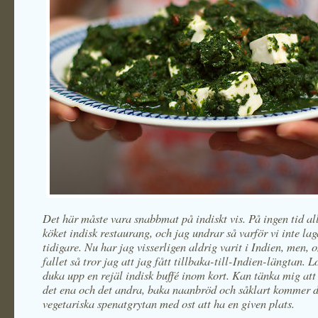
Det här måste vara snabbmat på indiskt vis. På ingen tid al
köket indisk restaurang, och jag undrar så varför vi inte lag
tidigare. Nu har jag visserligen aldrig varit i Indien, men, 
fallet så tror jag att jag fått tillbaka-till-Indien-längtan. L
duka upp en rejäl indisk buffé inom kort. Kan tänka mig att
det ena och det andra, baka naanbröd och såklart kommer 
vegetariska spenatgrytan med ost att ha en given plats.