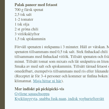
Palak paneer med fetaost
700 g färsk spenat
2,5 tsk salt
1-2 tomater
1 tsk olja
2 st gröna chili
3 vitlöksklyftor
1,5 tsk spiskummin
Förväll spenaten i stekpanna i 3 minuter. Häll av vätskan. 
spenaten tillsammans med 0,5 tsk salt. Stek finhackad chili 
tillsammans med finhackad vitlök. Tillsätt spenaten och fr
minut. Tillsätt tomat som mixats och låt småputtra en liten
Smaka av med salt och spiskummin. Tillsätt tärnad fetaost 
omedelbart, exempelvis tillsammans med ris eller liknande
(Receptet är för 3-4 personer och kommer ur finfina boken
klimatmat.
Maja hittar ni här
).
Mer indiskt på pickipicki-vis
Gyllene squaschsoppa
Kycklinggryta, snabba fusk-naan, indisk yoghurtefterrätt