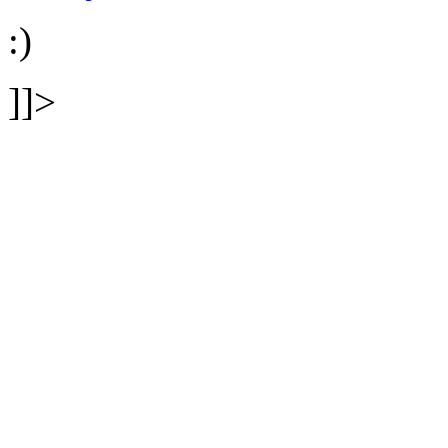
:)
]]>