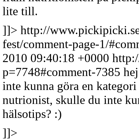
lite till.
]]>
http://www.pickipicki.s
fest/comment-page-1/#co
2010 09:40:18 +0000
http:
p=7748#comment-7385
hej
inte kunna göra en kategori
nutrionist, skulle du inte 
hälsotips? :)
]]>