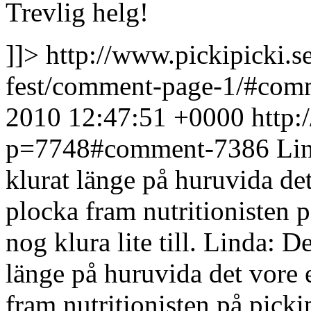
Trevlig helg!
]]>
http://www.pickipicki.s
fest/comment-page-1/#co
2010 12:47:51 +0000
http:
p=7748#comment-7386
Lin
klurat länge på huruvida det
plocka fram nutritionisten på
nog klura lite till.
Linda: Det
länge på huruvida det vore e
fram nutritionisten på pickip