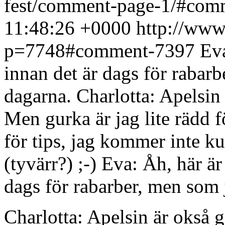
fest/comment-page-1/#co
11:48:26 +0000
http://www.
p=7748#comment-7397
Eva
innan det är dags för rabar
dagarna. Charlotta: Apelsin ä
Men gurka är jag lite rädd f
för tips, jag kommer inte ku
(tyvärr?) ;-)
Eva: Åh, här är 
dags för rabarber, men som 
Charlotta: Apelsin är okså g