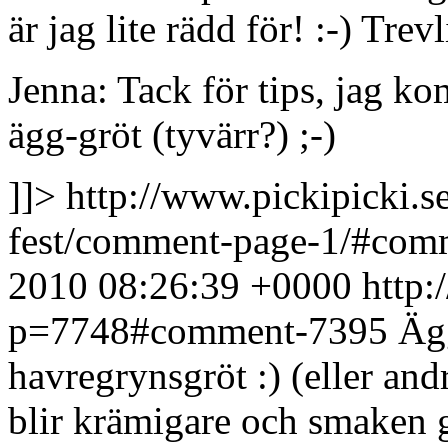
är jag lite rädd för! :-) Trev
Jenna: Tack för tips, jag ko
ägg-gröt (tyvärr?) ;-)
]]>
http://www.pickipicki.s
fest/comment-page-1/#co
2010 08:26:39 +0000
http:
p=7748#comment-7395
Ägg
havregrynsgröt :) (eller and
blir krämigare och smaken 