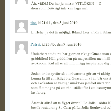
Åh, vitlök! Du har ju missat VITLÖKEN!! :D
/hon som förövrigt inte kan laga mat
tina
kl 21:11, den 3 juni 2010
L: Hehe, ja det är möjligt. Ibland åker vitlök i, iblan
Patrik
kl 23:45, den 9 juni 2010
Underbart att du nu har gjort en riktigt Guaca utan 
gräddfilen! Häll gräddfilen på matjessillen men håll
avokadon. Kul att se att mitt inlägg inspirerade dig :
Sedan är det tyvärr så att råvarorna gör att vi aldr
kunna få till en riktigt bra Guaca hur vi än bär oss 
och avokadon är väldigt smaklösa jämfört med den 
som fått mogna på ett träd istället för i ett lastutry
lastfartyg.
Återstår alltså att ta flyget över till La Jolla i södra 
besök restaurang Su Casa på La Jolla Boulevard oc