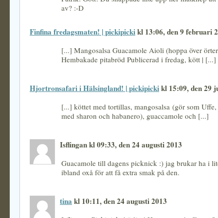
av? :-D
Finfina fredagsmaten! | pickipicki
kl 13:06, den 9 februari 
[...] Mangosalsa Guacamole Aioli (hoppa över örtern
Hembakade pitabröd Publicerad i fredag, kött | [...]
Hjortronsafari i Hälsingland! | pickipicki
kl 15:09, den 29 j
[...] köttet med tortillas, mangosalsa (gör som Uffe,
med sharon och habanero), guaccamole och [...]
Isflingan kl 09:33, den 24 augusti 2013
Guacamole till dagens picknick :) jag brukar ha i lit
ibland oxå för att få extra smak på den.
tina
kl 10:11, den 24 augusti 2013