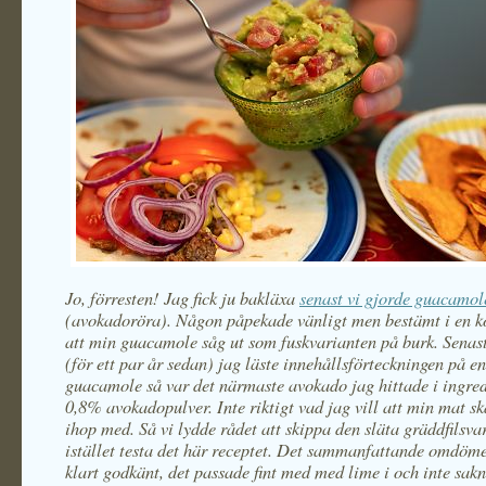
Jo, förresten! Jag fick ju bakläxa
senast vi gjorde guacamol
(avokadoröra). Någon påpekade vänligt men bestämt i en 
att min guacamole såg ut som fuskvarianten på burk. Senas
(för ett par år sedan) jag läste innehållsförteckningen på e
guacamole så var det närmaste avokado jag hittade i ingred
0,8% avokadopulver. Inte riktigt vad jag vill att min mat s
ihop med. Så vi lydde rådet att skippa den släta gräddfilsva
istället testa det här receptet. Det sammanfattande omdöme
klart godkänt, det passade fint med med lime i och inte sak