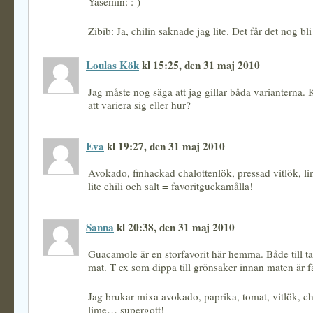
Yasemin: :-)
Zibib: Ja, chilin saknade jag lite. Det får det nog bl
Loulas Kök
kl 15:25, den 31 maj 2010
Jag måste nog säga att jag gillar båda varianterna. 
att variera sig eller hur?
Eva
kl 19:27, den 31 maj 2010
Avokado, finhackad chalottenlök, pressad vitlök, l
lite chili och salt = favoritguckamålla!
Sanna
kl 20:38, den 31 maj 2010
Guacamole är en storfavorit här hemma. Både till t
mat. T ex som dippa till grönsaker innan maten är fä
Jag brukar mixa avokado, paprika, tomat, vitlök, chi
lime… supergott!