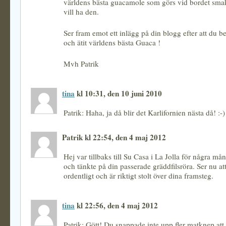
världens bästa guacamole som görs vid bordet sma
vill ha den.
Ser fram emot ett inlägg på din blogg efter att du 
och ätit världens bästa Guaca !
Mvh Patrik
tina
kl 10:31, den 10 juni 2010
Patrik: Haha, ja då blir det Karlifornien nästa då! :-)
Patrik kl 22:54, den 4 maj 2012
Hej var tillbaks till Su Casa i La Jolla för några m
och tänkte på din passerade gräddfilsröra. Ser nu at
ordentligt och är riktigt stolt över dina framsteg.
tina
kl 22:56, den 4 maj 2012
Patrik: Gött! Du snappade inte upp fler matknep att