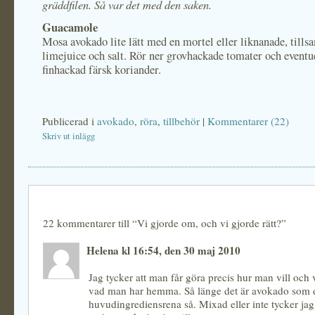
gräddfilen. Så var det med den saken.
Guacamole
Mosa avokado lite lätt med en mortel eller liknanade, til
limejuice och salt. Rör ner grovhackade tomater och eventu
finhackad färsk koriander.
Publicerad i
avokado
,
röra
,
tillbehör
|
Kommentarer (22)
Skriv ut inlägg
22 kommentarer till “Vi gjorde om, och vi gjorde rätt?”
Helena kl 16:54, den 30 maj 2010
Jag tycker att man får göra precis hur man vill och v
vad man har hemma. Så länge det är avokado som 
huvudingrediensrena så. Mixad eller inte tycker jag 