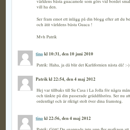
världens bästa guacamole som görs vid bordet sma
vill ha den.
Ser fram emot ett inlägg på din blogg efter att du 
och ätit världens bästa Guaca !
Mvh Patrik
tina
kl 10:31, den 10 juni 2010
Patrik: Haha, ja då blir det Karlifornien nästa då! :-)
Patrik kl 22:54, den 4 maj 2012
Hej var tillbaks till Su Casa i La Jolla för några m
och tänkte på din passerade gräddfilsröra. Ser nu at
ordentligt och är riktigt stolt över dina framsteg.
tina
kl 22:56, den 4 maj 2012
Patrik: Gött! Du snappade inte upp fler matknep att