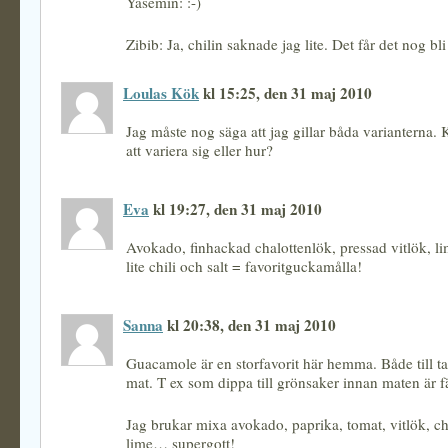
Yasemin: :-)
Zibib: Ja, chilin saknade jag lite. Det får det nog bl
Loulas Kök
kl 15:25, den 31 maj 2010
Jag måste nog säga att jag gillar båda varianterna. 
att variera sig eller hur?
Eva
kl 19:27, den 31 maj 2010
Avokado, finhackad chalottenlök, pressad vitlök, l
lite chili och salt = favoritguckamålla!
Sanna
kl 20:38, den 31 maj 2010
Guacamole är en storfavorit här hemma. Både till t
mat. T ex som dippa till grönsaker innan maten är fä
Jag brukar mixa avokado, paprika, tomat, vitlök, chi
lime… supergott!