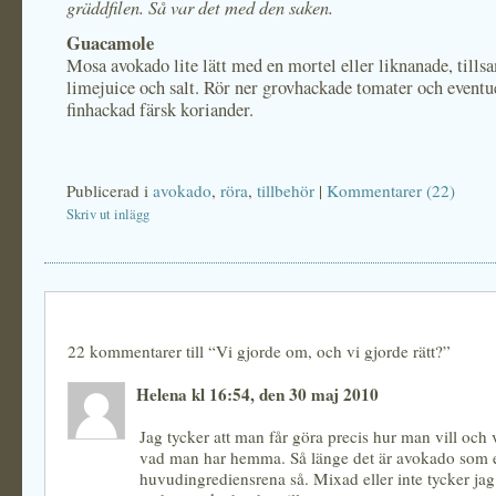
gräddfilen. Så var det med den saken.
Guacamole
Mosa avokado lite lätt med en mortel eller liknanade, til
limejuice och salt. Rör ner grovhackade tomater och eventu
finhackad färsk koriander.
Publicerad i
avokado
,
röra
,
tillbehör
|
Kommentarer (22)
Skriv ut inlägg
22 kommentarer till “Vi gjorde om, och vi gjorde rätt?”
Helena kl 16:54, den 30 maj 2010
Jag tycker att man får göra precis hur man vill och v
vad man har hemma. Så länge det är avokado som 
huvudingrediensrena så. Mixad eller inte tycker jag 