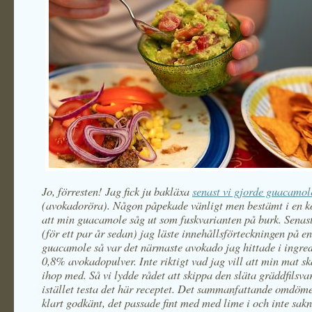
Jo, förresten! Jag fick ju bakläxa
senast vi gjorde guacamol
(avokadoröra). Någon påpekade vänligt men bestämt i en 
att min guacamole såg ut som fuskvarianten på burk. Senas
(för ett par år sedan) jag läste innehållsförteckningen på e
guacamole så var det närmaste avokado jag hittade i ingred
0,8% avokadopulver. Inte riktigt vad jag vill att min mat s
ihop med. Så vi lydde rådet att skippa den släta gräddfilsva
istället testa det här receptet. Det sammanfattande omdöme
klart godkänt, det passade fint med med lime i och inte sak