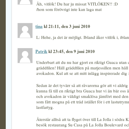
Åh, vitlök! Du har ju missat VITLÖKEN!! :D
/hon som förövrigt inte kan laga mat
tina
kl 21:11, den 3 juni 2010
L: Hehe, ja det är möjligt. Ibland åker vitlök i, iblan
Patrik
kl 23:45, den 9 juni 2010
Underbart att du nu har gjort en riktigt Guaca utan 
gräddfilen! Häll gräddfilen på matjessillen men håll
avokadon. Kul att se att mitt inlägg inspirerade dig :
Sedan är det tyvärr så att råvarorna gör att vi aldr
kunna få till en riktigt bra Guaca hur vi än bär oss 
och avokadon är väldigt smaklösa jämfört med den 
som fått mogna på ett träd istället för i ett lastutry
lastfartyg.
Återstår alltså att ta flyget över till La Jolla i södra 
besök restaurang Su Casa på La Jolla Boulevard oc