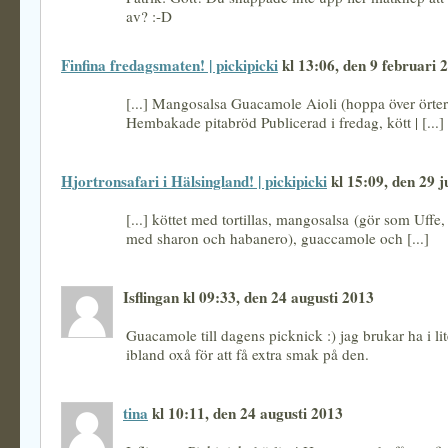
av? :-D
Finfina fredagsmaten! | pickipicki
kl 13:06, den 9 februari 
[...] Mangosalsa Guacamole Aioli (hoppa över örtern
Hembakade pitabröd Publicerad i fredag, kött | [...]
Hjortronsafari i Hälsingland! | pickipicki
kl 15:09, den 29 j
[...] köttet med tortillas, mangosalsa (gör som Uffe,
med sharon och habanero), guaccamole och [...]
Isflingan kl 09:33, den 24 augusti 2013
Guacamole till dagens picknick :) jag brukar ha i lit
ibland oxå för att få extra smak på den.
tina
kl 10:11, den 24 augusti 2013