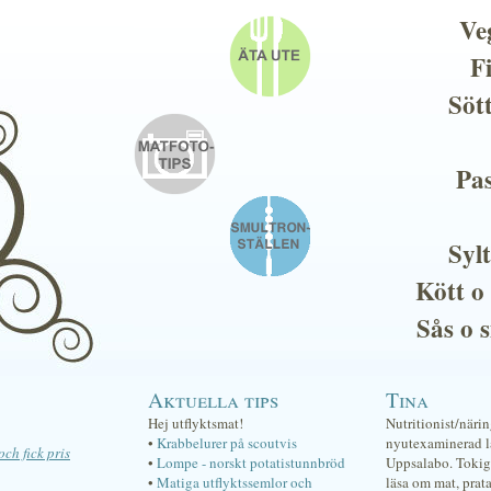
Ve
F
Söt
Pas
Sylt
Kött o
Sås o 
Aktuella tips
Tina
Hej utflyktsmat!
Nutritionist/näri
•
Krabbelurer på scoutvis
nyutexaminerad lä
ch fick pris
•
Lompe - norskt potatistunnbröd
Uppsalabo. Tokig 
•
Matiga utflyktssemlor och
läsa om mat, prat