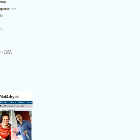
hema
mperaturer
de
e
via
RSS