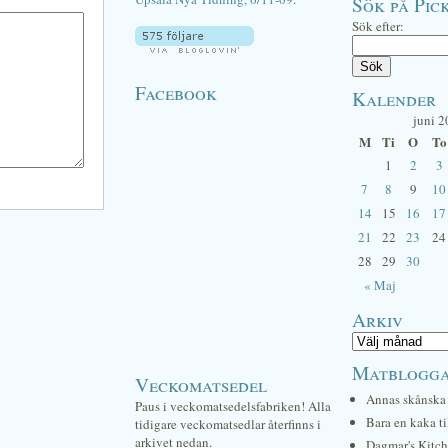
Sök på Pick
Sök efter:
Facebook
Kalender
juni 
M
Ti
O
To
1
2
3
7
8
9
10
14
15
16
17
21
22
23
24
28
29
30
« Maj
Arkiv
Matblogg
Veckomatsedel
Annas skånska 
Paus i veckomatsedelsfabriken! Alla
Bara en kaka ti
tidigare veckomatsedlar återfinns i
arkivet nedan.
Dagmar's Kitc