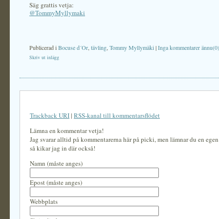
Säg grattis vetja:
@TommyMyllymaki
Publicerad i
Bocuse d´Or
,
tävling
,
Tommy Myllymäki
|
Inga kommentarer ännu(0
Skriv ut inlägg
Trackback URI
|
RSS-kanal till kommentarsflödet
Lämna en kommentar vetja!
Jag svarar alltid på kommentarerna här på picki, men lämnar du en ege
så kikar jag in där också!
Namn (måste anges)
Epost (måste anges)
Webbplats