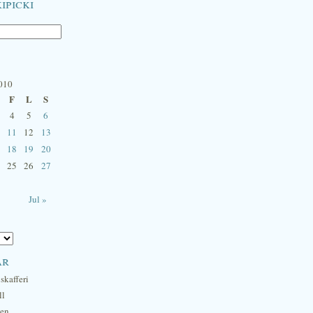
ipicki
2010
F
L
S
4
5
6
11
12
13
18
19
20
25
26
27
Jul »
ar
skafferi
ll
hen