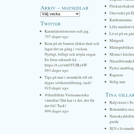
Arkiv – matsedlar
Flickanokakor
I huvudet på E
Kardemumma
Twitter
Lilla matderiv
Karantänstristessen och jag.
Livet på en gå
797 dagar ago
Matgeek
Kom på att barnen älskar daal och
Matrepubliken
lagar det en gång i veckan.
Nyttigt, billigt och nöjda ongar.
Moma's kitche
En liten sekunds kä…
Nässelblom&c
https://t.co/wh0YUfRz4W
Pyttes matblog
893 dagar ago
Ragazze
Tips på mat i stormkök till ett
Stilig mat
dygns solskenstältning, tack!
918 dagar ago
Tina gilla
@fraidifrida Vietnamesiska
vårrullar! Där har vi det, det får
Baljväxter i Sv
det bli! Tack!
Bokmärkta rec
999 dagar ago
Natuskyddsför
guide
SLV:s livsmede