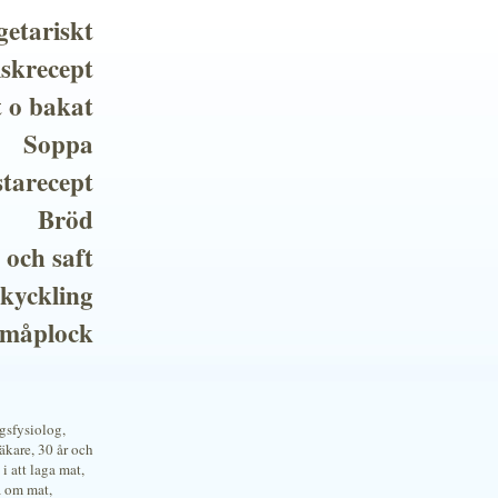
getariskt
iskrecept
t o bakat
Soppa
tarecept
Bröd
 och saft
 kyckling
småplock
ngsfysiolog,
kare, 30 år och
i att laga mat,
a om mat,