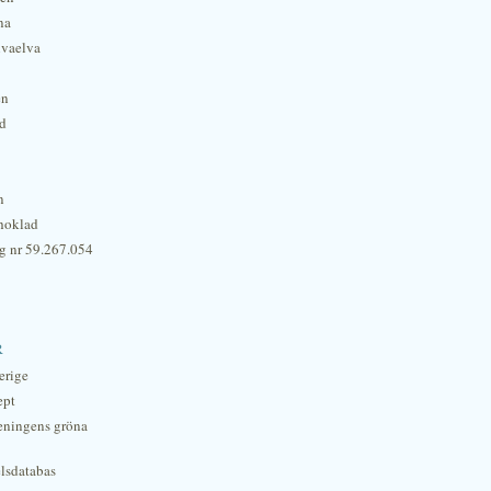
na
lvaelva
én
rd
n
hoklad
g nr 59.267.054
r
erige
ept
eningens gröna
lsdatabas