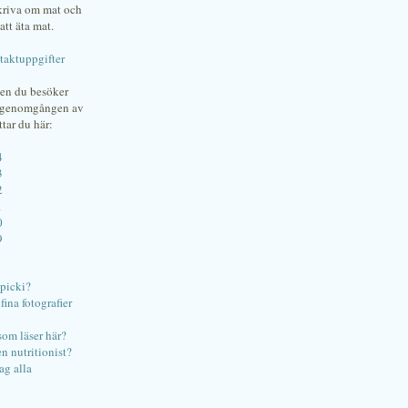
skriva om mat och
att äta mat.
taktuppgifter
gen du besöker
bgenomgången av
ttar du här:
4
3
2
1
0
9
ipicki?
ina fotografier
som läser här?
en nutritionist?
ag alla