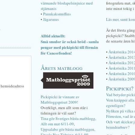
värmande blodapelsinjuice med
fotografera mat, 
stjärnanis
inte minst tokig i 
•
Pannkaksmuffins
•
Jägarsnus
Läs mer, samt kon
)
Är det första gån
Alltid aktuellt:
pickpicki? Snab
de senaste åren hi
Små smulor är också bröd - samla
pengar med pickipicki till förmån
•
Årskrönika 201
för Cancerfonden!
•
Årskrönika 201
•
Årskrönika 201
Årets matblogg
•
Årskrönika 201
•
Årskrönika 201
•
Årskrönika 200
n hemsideadress
Pickipicki?
Vad betyder pick
Pickipicki är vinnare av
Vem knäpper alla f
Matbloggspriset 2009!
egentligen?
Overkligt, men allt som står i
Nyfiken på vilka 
tidningen är väl sant?
Förresten, vad är 
Tina gör Sveriges bästa matblogg,
Och vart skickar j
Allt om mat 6/11-09
,
beundrarbrev?
Uppsalabo gör bästa matbloggen,
Upsala Nya Tidning, 6/11-09
.