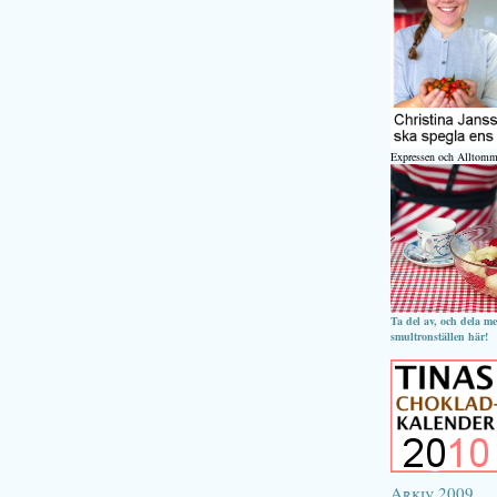
Expressen och Alltomm
Ta del av, och dela m
smultronställen här!
Arkiv 2009