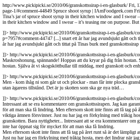
http://www.pickipicki.se/2010/06/granskottssirap-i-en-glasburk/
Fri, 
page-1/#comment-44849
Spruce shoot syrup | IAmFoodgeek.com
Fr
Tina’s jar of spruce shoot syrup in their kitchen window and I swear – 
in their kitchen window and I swear – it’s teasing me on purpose. But t
]]>
http://www.pickipicki.se/2010/06/granskottssirap-i-en-glasbur
p=7957#comment-44747
[...] snart ett år har jag avundsjukt gått oc
år har jag avundsjukt gått och tittat på Tinas burk med granskottssirap
]]>
http://www.pickipicki.se/2010/06/granskottssirap-i-en-glasbur
Maskroshonung, spännande! Hoppas att du kryar på dig från hostan. Sjä
hostan. Själva åt vi skogsköttbullar till middag, med granskott och enbä
]]>
http://www.pickipicki.se/2010/06/granskottssirap-i-en-glasbur
Men - kom ihåg ni som går ut och plockar - man får inte plocka gransko
utan ägarens tillstånd. Det är ju skotten som ska ge nya träd…
]]>
http://www.pickipicki.se/2010/06/granskottssirap-i-en-glasbur
Intressant att se era kommentarer om granskottssirapen. Jag kan garante
för att man ska få lindring. Men eftersom skott inte finns att få tag på 
viktiga ämnen försvinner. Just nu har jag en förkylning med tråkig ho
granskotten. Bara nyttigheter...
Intressant att se era kommentarer om gr
inte har öppnat sig för mycket för att man ska få lindring.
Men eftersom skott inte finns att få tag på året runt så är det lämpligt
Just nu har jag en förkylning med tråkig hosta, men det lindrar när j