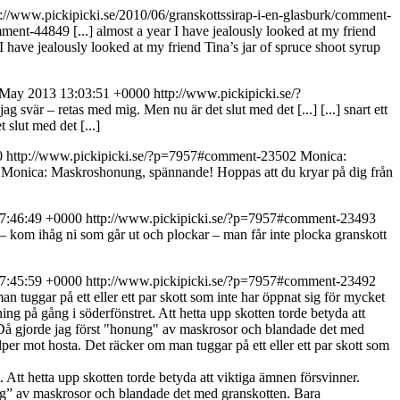
p://www.pickipicki.se/2010/06/granskottssirap-i-en-glasburk/comment-
omment-44849
[...] almost a year I have jealously looked at my friend
r I have jealously looked at my friend Tina’s jar of spruce shoot syrup
 May 2013 13:03:51 +0000
http://www.pickipicki.se/?
 jag svär – retas med mig. Men nu är det slut med det [...]
[...] snart ett
 slut med det [...]
0
http://www.pickipicki.se/?p=7957#comment-23502
Monica:
Monica: Maskroshonung, spännande! Hoppas att du kryar på dig från
17:46:49 +0000
http://www.pickipicki.se/?p=7957#comment-23493
 kom ihåg ni som går ut och plockar – man får inte plocka granskott
17:45:59 +0000
http://www.pickipicki.se/?p=7957#comment-23492
n tuggar på ett eller ett par skott som inte har öppnat sig för mycket
dning på gång i söderfönstret. Att hetta upp skotten torde betyda att
n. Då gjorde jag först "honung" av maskrosor och blandade det med
lper mot hosta. Det räcker om man tuggar på ett eller ett par skott som
t. Att hetta upp skotten torde betyda att viktiga ämnen försvinner.
onung” av maskrosor och blandade det med granskotten. Bara