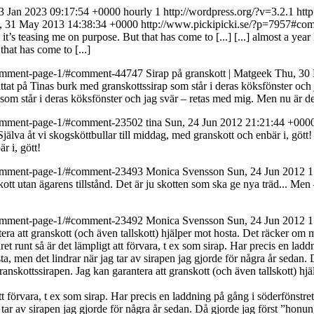
13 Jan 2023 09:17:54 +0000
hourly
1
http://wordpress.org/?v=3.2.1
htt
i, 31 May 2013 14:38:34 +0000
http://www.pickipicki.se/?p=7957#c
it’s teasing me on purpose. But that has come to [...]
[...] almost a yea
hat has come to [...]
k/comment-page-1/#comment-44747
Sirap på granskott | Matgeek
Thu, 30
h tittat på Tinas burk med granskottssirap som står i deras köksfönster och
 som står i deras köksfönster och jag svär – retas med mig. Men nu är det
k/comment-page-1/#comment-23502
tina
Sun, 24 Jun 2012 21:21:44 +000
lva åt vi skogsköttbullar till middag, med granskott och enbär i, gött!
r i, gött!
k/comment-page-1/#comment-23493
Monica Svensson
Sun, 24 Jun 2012 
tt utan ägarens tillstånd. Det är ju skotten som ska ge nya träd...
Men –
k/comment-page-1/#comment-23492
Monica Svensson
Sun, 24 Jun 2012 
ra att granskott (och även tallskott) hjälper mot hosta. Det räcker om ma
året runt så är det lämpligt att förvara, t ex som sirap. Har precis en lad
sta, men det lindrar när jag tar av sirapen jag gjorde för några år seda
anskottssirapen. Jag kan garantera att granskott (och även tallskott) hjä
 att förvara, t ex som sirap. Har precis en laddning på gång i söderfönstre
ag tar av sirapen jag gjorde för några år sedan. Då gjorde jag först ”h