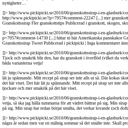
nyttigheter…
]]>
http://www.pickipicki.se/2010/06/granskottssirap-i-en-glasbur
http://www.pickipicki.se/?p=7957#comment-22247
[...] mer granskot
Granskottssirap Fler granskottstips Publicerad i granskott, skogen, sko
]]>
http://www.pickipicki.se/2010/06/granskottssirap-i-en-glasbur
p=7957#comment-14730
[...] hittar ni här Amerikanska pannkakor Gr
Granskottssirap Tweet Publicerad i pickipicki | Inga kommentarer ännu(
]]>
http://www.pickipicki.se/2010/06/granskottssirap-i-en-glasbur
Tjock och smakrik blir den, har du granskott i överflöd (vilket du verka
båda varianterna vetja!
]]>
http://www.pickipicki.se/2010/06/granskottssirap-i-en-glasbur
lät ju spännande. Mitt recept på sirap ser inte alls ut så. Där kokas skot
det här viset.
Det här lät ju spännande. Mitt recept på sirap ser inte alls
tjockare och mer smakrik på det här viset.
]]>
http://www.pickipicki.se/2010/06/granskottssirap-i-en-glasbur
vetja, så ska jag hålla tummarna för att vädret bättrar på sig. Min sirap
på sig. Min sirap har redan börjat smälta, det verkar lovande (och dofta
]]>
http://www.pickipicki.se/2010/06/granskottssirap-i-en-glasbur
några år sedan men var en målnig sommar så det smälte inte. Skall pro