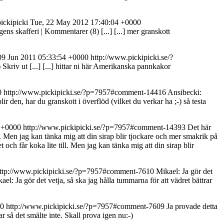
ickipicki
Tue, 22 May 2012 17:40:04 +0000
gens skafferi | Kommentarer (8) [...]
[...] mer granskott
09 Jun 2011 05:33:54 +0000
http://www.pickipicki.se/?
kriv ut [...]
[...] hittar ni här Amerikanska pannkakor
0
http://www.pickipicki.se/?p=7957#comment-14416
Ansibecki:
r den, har du granskott i överflöd (vilket du verkar ha ;-) så testa
9 +0000
http://www.pickipicki.se/?p=7957#comment-14393
Det här
till. Men jag kan tänka mig att din sirap blir tjockare och mer smakrik på
et och får koka lite till. Men jag kan tänka mig att din sirap blir
ttp://www.pickipicki.se/?p=7957#comment-7610
Mikael: Ja gör det
ael: Ja gör det vetja, så ska jag hålla tummarna för att vädret bättrar
00
http://www.pickipicki.se/?p=7957#comment-7609
Ja provade detta
så det smälte inte. Skall prova igen nu:-)