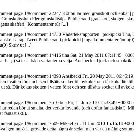
k/comment-page-1/#comment-22247
Köttbullar med granskott och enbär | p
t Granskottssirap Fler granskottstips Publicerad i granskott, skogen, sko
gens skafferi | Kommentarer (8) [...]
k/comment-page-1/#comment-14730
Väderleksrapporten | pickipicki
Thu, 
anskottssirap Tweet Publicerad i pickipicki | Inga kommentarer ännu(0) S
0) Skriv ut [...]
k/comment-page-1/#comment-14416
tina
Sat, 21 May 2011 07:11:45 +000
r ha ;-) så testa båda varianterna vetja!
Ansibecki: Tjock och smakrik bli
k/comment-page-1/#comment-14393
Ansibecki
Fri, 20 May 2011 06:45:1
ten i vatten först och sen tillsätts socker till avkoket och får koka lite 
 ut så. Där kokas skotten i vatten först och sen tillsätts socker till avkok
k/comment-page-1/#comment-7610
tina
Fri, 11 Jun 2010 15:33:49 +0000
h
 har redan börjat smälta, det verkar lovande (och doftar fantastiskt!).
Mik
r fantastiskt!).
k/comment-page-1/#comment-7609
Mikael
Fri, 11 Jun 2010 15:16:14 +00
va igen nu:-)
Ja provade detta några år sedan men var en målnig sommar 