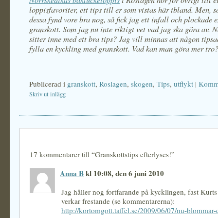
loppisfavoriter, ett tips till er som vistas här ibland. Men,
dessa fynd vore bra nog, så fick jag ett infall och plockade e
granskott. Som jag nu inte riktigt vet vad jag ska göra av.
sitter inne med ett bra tips? Jag vill minnas att någon tipsa
fylla en kyckling med granskott. Vad kan man göra mer tro
Publicerad i
granskott
,
Roslagen
,
skogen
,
Tips
,
utflykt
|
Komme
Skriv ut inlägg
17 kommentarer till “Granskottstips efterlyses!”
Anna B
kl 10:08, den 6 juni 2010
Jag håller nog fortfarande på kycklingen, fast Kurts
verkar frestande (se kommentarerna):
http://kortomgott.taffel.se/2009/06/07/nu-blommar-d