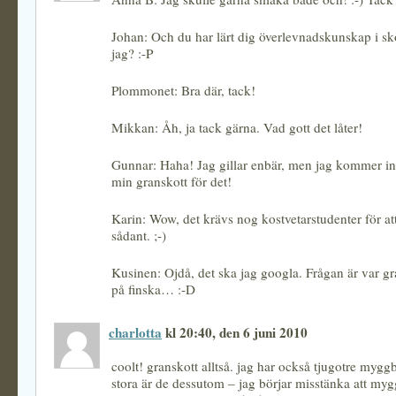
Johan: Och du har lärt dig överlevnadskunskap i sk
jag? :-P
Plommonet: Bra där, tack!
Mikkan: Åh, ja tack gärna. Vad gott det låter!
Gunnar: Haha! Jag gillar enbär, men jag kommer int
min granskott för det!
Karin: Wow, det krävs nog kostvetarstudenter för att
sådant. ;-)
Kusinen: Ojdå, det ska jag googla. Frågan är var gr
på finska… :-D
charlotta
kl 20:40, den 6 juni 2010
coolt! granskott alltså. jag har också tjugotre myggb
stora är de dessutom – jag börjar misstänka att myg