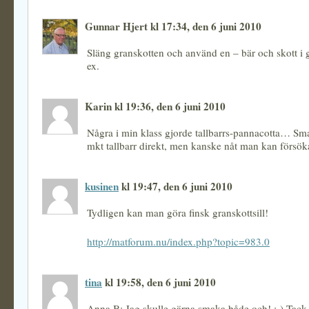
Gunnar Hjert kl 17:34, den 6 juni 2010
Släng granskotten och använd en – bär och skott i g
ex.
Karin kl 19:36, den 6 juni 2010
Några i min klass gjorde tallbarrs-pannacotta… Sm
mkt tallbarr direkt, men kanske nåt man kan försöka
kusinen
kl 19:47, den 6 juni 2010
Tydligen kan man göra finsk granskottsill!
http://matforum.nu/index.php?topic=983.0
tina
kl 19:58, den 6 juni 2010
Anna B: Jag skulle gärna smaka både och! :-) Tack f