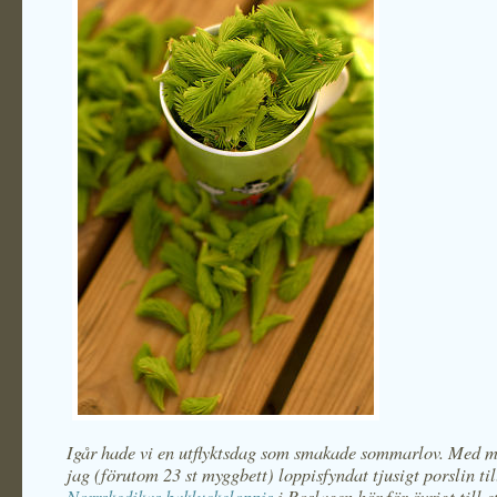
Igår hade vi en utflyktsdag som smakade sommarlov. Med 
jag (förutom 23 st myggbett) loppisfyndat tjusigt porslin til
Norrskedikas bakluckeloppis
i Roslagen hör för övrigt till e