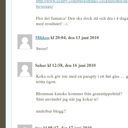
http://www.ecurry.com/blog/drinks-cocktails/flor-d
beverage/
Flor det Jamaica! Den ska dock stå och dra i 4 dag
med resultatet! :-)
Mikkan
kl 20:04, den 13 juni 2010
Sweet!
Sahar kl 12:58, den 16 juni 2010
Koka och gör iste med en paraply i ett fint glas…. g
trötta ögon.
Blomman kanske kommer från granatäppelträd?
Sånt använder jag när jag kokar te!
underbar blogg!!
tina
kl 08:17, den 17 juni 2010