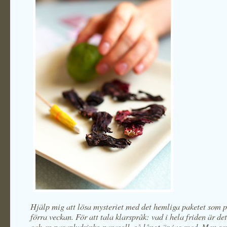
Hjälp mig att lösa mysteriet med det hemliga paketet som pi
förra veckan. För att tala klarspråk: vad i hela friden är de
och en paraplydrinks-parasoll, så långt är jag med. Men sen