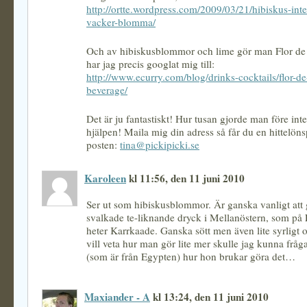
http://ortte.wordpress.com/2009/03/21/hibiskus-inte
vacker-blomma/
Och av hibiskusblommor och lime gör man Flor de 
har jag precis googlat mig till:
http://www.ecurry.com/blog/drinks-cocktails/flor-d
beverage/
Det är ju fantastiskt! Hur tusan gjorde man före int
hjälpen! Maila mig din adress så får du en hittelön
posten:
tina@pickipicki.se
Karoleen
kl 11:56, den 11 juni 2010
Ser ut som hibiskusblommor. Är ganska vanligt att 
svalkade te-liknande dryck i Mellanöstern, som på
heter Karrkaade. Ganska sött men även lite syrligt
vill veta hur man gör lite mer skulle jag kunna f
(som är från Egypten) hur hon brukar göra det…
Maxiander - A
kl 13:24, den 11 juni 2010