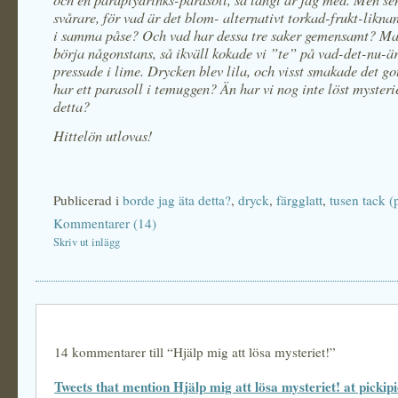
svårare, för vad är det blom- alternativt torkad-frukt-likn
i samma påse? Och vad har dessa tre saker gemensamt? Ma
börja någonstans, så ikväll kokade vi ”te” på vad-det-nu-är
pressade i lime. Drycken blev lila, och visst smakade det g
har ett parasoll i temuggen? Än har vi nog inte löst mysteri
detta?
Hittelön utlovas!
Publicerad i
borde jag äta detta?
,
dryck
,
färgglatt
,
tusen tack (
Kommentarer (14)
Skriv ut inlägg
14 kommentarer till “Hjälp mig att lösa mysteriet!”
Tweets that mention Hjälp mig att lösa mysteriet! at pickipi