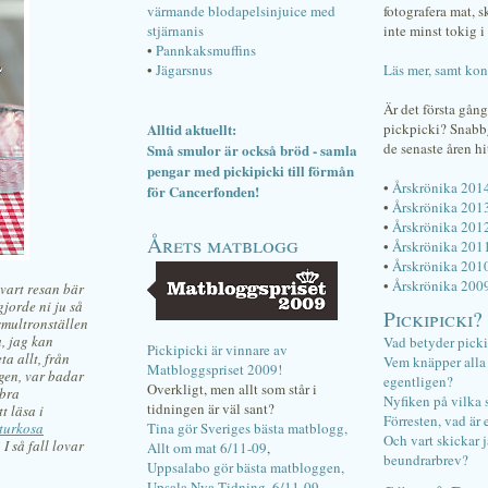
värmande blodapelsinjuice med
fotografera mat, 
stjärnanis
inte minst tokig i 
•
Pannkaksmuffins
•
Jägarsnus
Läs mer, samt kon
Är det första gån
Alltid aktuellt:
pickpicki? Snab
de senaste åren hi
Små smulor är också bröd - samla
pengar med pickipicki till förmån
•
Årskrönika 201
för Cancerfonden!
•
Årskrönika 201
•
Årskrönika 201
Årets matblogg
•
Årskrönika 201
•
Årskrönika 201
•
Årskrönika 200
vart resan bär
gjorde ni ju så
Pickipicki?
smultronställen
a, jag kan
Vad betyder pick
Pickipicki är vinnare av
ta allt, från
Vem knäpper alla f
Matbloggspriset 2009!
ägen, var badar
egentligen?
Overkligt, men allt som står i
 bra
Nyfiken på vilka 
tidningen är väl sant?
t läsa i
Förresten, vad är 
turkosa
Tina gör Sveriges bästa matblogg,
Och vart skickar j
I så fall lovar
Allt om mat 6/11-09
,
beundrarbrev?
Uppsalabo gör bästa matbloggen,
Upsala Nya Tidning, 6/11-09
.