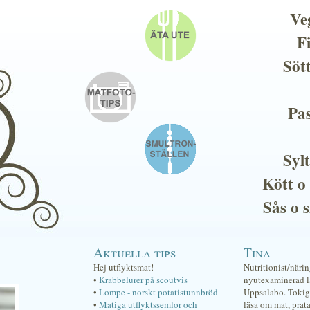
Ve
F
Söt
Pas
Sylt
Kött o
Sås o 
Aktuella tips
Tina
Hej utflyktsmat!
Nutritionist/näri
•
Krabbelurer på scoutvis
nyutexaminerad lä
•
Lompe - norskt potatistunnbröd
Uppsalabo. Tokig 
•
Matiga utflyktssemlor och
läsa om mat, prat