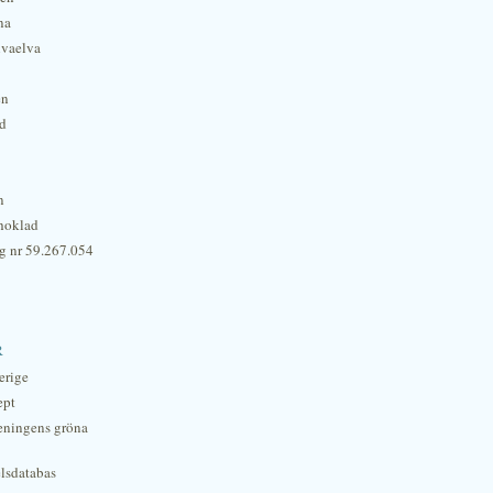
na
lvaelva
én
rd
n
hoklad
g nr 59.267.054
r
erige
ept
eningens gröna
lsdatabas