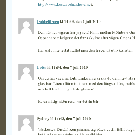
http://www.kostabodaarthotel.se
).
Dubbelörnen
kl 14:33, den 7 juli 2010
Den här husvagnen har jag sett! Finns mellan Mölnbo o Gne
Öppet enbart helger o det finns skyltar efter vägen Crepes
Har själv inte testat stället men den ligger på utflyktslistan.
Lotta
kl 15:54, den 7 juli 2010
Om du har vägarna förbi Linköping så ska du definitivt äta 
glassbar! Liten affär mitt i stan, med den längsta kön, snabba
och helt klart den godaste glassen!
Ha en riktigt skön resa, var det än bär!
Sydney kl 16:43, den 7 juli 2010
Västkusten förstås! Kungshamn, tag båten ut till Hållö, tag 
bröd, något att dricka, en filt, badkläder.