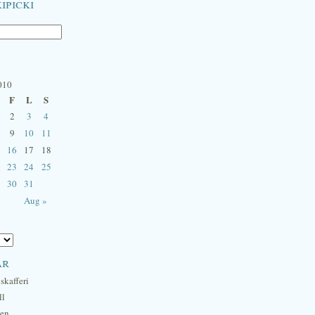
ipicki
010
F
L
S
2
3
4
9
10
11
16
17
18
23
24
25
30
31
Aug »
ar
skafferi
ll
hen