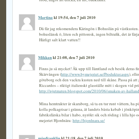
Martina
kl 19:54, den 7 juli 2010
Då får jag rekomendera Käringön i Bohuslän på västkusten.
bohuslänsk ö, liten och pittoresk, ingen biltrafik, det är färj
Härligt salt klart vatten!!
Mikkan
kl 21:08, den 7 juli 2010
Finns ju så mycket! Åk upp till Jämtland och besök deras fin
Skärvången (
http://www.bymejeriet.se/Produkter.aspx
), ell
göteborg och den vackra kusten ned till skåne. Passa på att 
Riccardos – riktigt italienskt glasställe mitt i skogen vid pri
http://njutmaten.blogspot.com/2010/06/smaken-av-halland
Mina hemtrakter är skaraborg, så ta en tur runt vättern, ha 
kolla polkagrisar i gränna, ät landets bästa kebab i jönköpi
fabriksfärska bilar i habo, nyrökt sik och röding i lilla hjo 
mejeriet Hjordnära:
http://hjordnara.se/
missfranklin
kl 21:18, den 7 juli 2010