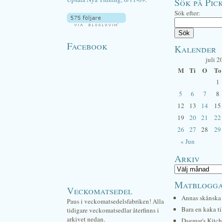
Sök på Pick
Sök efter:
Facebook
Kalender
juli 2
M
Ti
O
To
1
5
6
7
8
12
13
14
15
19
20
21
22
26
27
28
29
« Jun
Arkiv
Matblogg
Veckomatsedel
Annas skånska 
Paus i veckomatsedelsfabriken! Alla
Bara en kaka ti
tidigare veckomatsedlar återfinns i
arkivet nedan.
Dagmar's Kitc