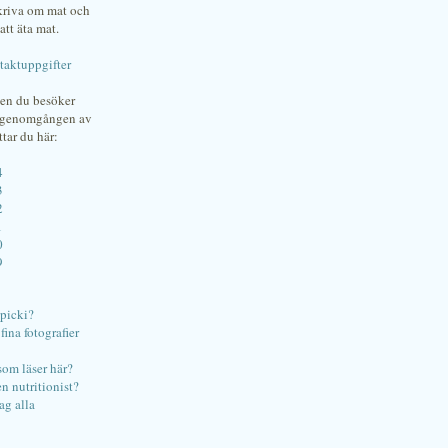
skriva om mat och
att äta mat.
taktuppgifter
gen du besöker
bgenomgången av
ttar du här:
4
3
2
1
0
9
ipicki?
ina fotografier
som läser här?
en nutritionist?
ag alla