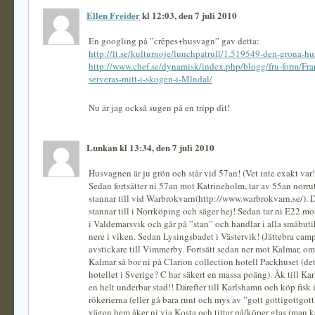
Ellen Freider
kl 12:03, den 7 juli 2010
En googling på ”crêpes+husvagn” gav detta:
http://lt.se/kulturnoje/lunchpatrull/1.519549-den-grona-h
http://www.chef.se/dynamisk/index.php/blogg/fru-form/Fra
serveras-mitt-i-skogen-i-Mlndal/
Nu är jag också sugen på en tripp dit!
Lunkan kl 13:34, den 7 juli 2010
Husvagnen är ju grön och står vid 57an! (Vet inte exakt var!
Sedan fortsätter ni 57an mot Katrineholm, tar av 55an norru
stannar till vid Warbrokvarn(http://www.warbrokvarn.se/). D
stannar till i Norrköping och säger hej! Sedan tar ni E22 mo
i Valdemarsvik och går på ”stan” och handlar i alla småbuti
nere i viken. Sedan Lysingsbadet i Västervik! (Jättebra cam
avstickare till Vimmerby. Fortsätt sedan ner mot Kalmar, om 
Kalmar så bor ni på Clarion collection hotell Packhuset (de
hotellet i Sverige? C har säkert en massa poäng). Åk till Kar
en helt underbar stad!! Därefter till Karlshamn och köp fisk 
rökerierna (eller gå bara runt och mys av ”gott gottigottgott
vägen hem åker ni via Kosta och tittar på/köper glas (man 