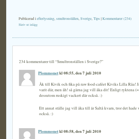
Publicerad i
efterlysning
,
smultronställen
,
Sverige
,
Tips
|
Kommentarer (234)
Skriv ut inlägg
234 kommentarer till “Smultronställen i Sverige?”
Plommonet
kl 08:55, den 7 juli 2010
Åk till Kivik och fika på raw food-caféet Kiviks Lilla Råa! J
varit där, men åh! så gärna jag vill åka dit! Enligt ryktena 
dessutom ruskigt vackert där också. :)
Ett annat ställe jag vill åka till är Saltå kvarn, tror det hade 
också. :)
Plommonet
kl 08:58, den 7 juli 2010