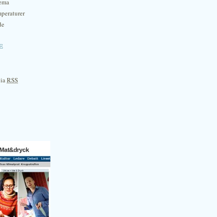
hema
mperaturer
de
e
via
RSS