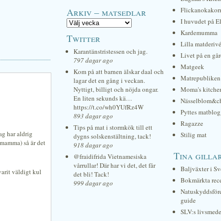
Arkiv – matsedlar
Flickanokakor
I huvudet på E
Kardemumma
Twitter
Lilla matderiv
Karantänstristessen och jag.
Livet på en gå
797 dagar ago
Matgeek
Kom på att barnen älskar daal och
Matrepubliken
lagar det en gång i veckan.
Nyttigt, billigt och nöjda ongar.
Moma's kitche
En liten sekunds kä…
Nässelblom&c
https://t.co/wh0YUfRz4W
Pyttes matblog
893 dagar ago
Ragazze
Tips på mat i stormkök till ett
ag har aldrig
Stilig mat
dygns solskenstältning, tack!
(=mamma) så är det
918 dagar ago
Tina gilla
@fraidifrida Vietnamesiska
vårrullar! Där har vi det, det får
Baljväxter i Sv
varit väldigt kul
det bli! Tack!
Bokmärkta rec
999 dagar ago
Natuskyddsför
guide
SLV:s livsmede