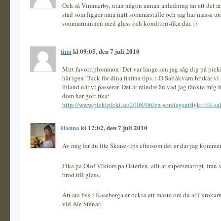
Och så Vimmerby, utan någon annan anledning än att det är e
stad som ligger nära mitt sommarställe och jag har massa u
sommarminnen med glass och konditori-fika där. :)
tina
kl 09:05, den 7 juli 2010
Mitt favoritplommon! Det var länge sen jag såg dig på picki,
här igen! Tack för dina finfina tips. :-D Saltåkvarn brukar vi 
ibland när vi passerar. Det är mindre än vad jag tänkte mig 
dom har gott fika:
http://www.pickipicki.se/2008/06/en-sondagsutflykt-till-sa
Hanna
kl 12:02, den 7 juli 2010
Av mig far du lite Skane-tips eftersom det ar dar jag kommer
Fika pa Olof Viktors pa Osterlen, allt ar supersmarrigt, fran
brod till glass.
Att ata fisk i Kaseberga ar ocksa ett maste om du ar i krokar
vid Ale Stenar.