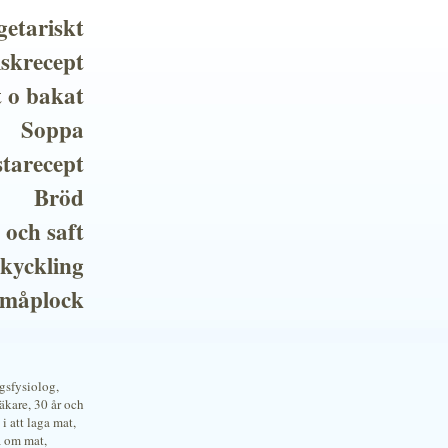
getariskt
iskrecept
t o bakat
Soppa
tarecept
Bröd
 och saft
 kyckling
småplock
ngsfysiolog,
kare, 30 år och
i att laga mat,
a om mat,