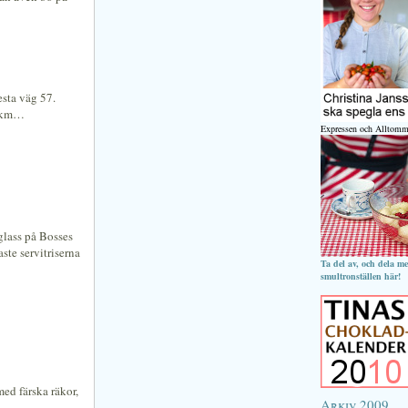
sta väg 57.
 2km…
Expressen och Alltomm
glass på Bosses
ste servitriserna
Ta del av, och dela m
smultronställen här!
med färska räkor,
Arkiv 2009