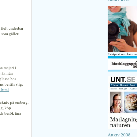
 Helt underbar
a som gäller.
Pickipicki.se - Årets m
a mejeri i
er åk från
glassa hos
ns bertils stig:
.html
picknic på omberg,
ng, köp
och besök fina
Arkiv 2008