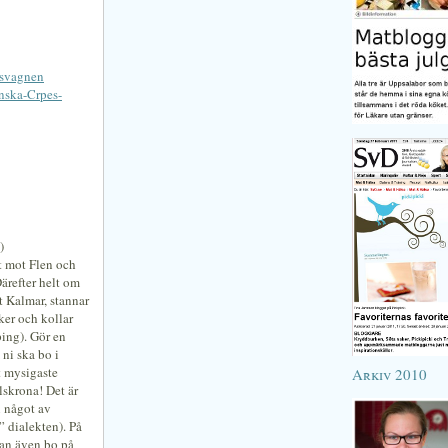
usvagnen
nska-Crpes-
)
t mot Flen och
ärefter helt om
t Kalmar, stannar
ker och kollar
ping). Gör en
ni ska bo i
t mysigaste
Arkiv 2010
lskrona! Det är
i något av
” dialekten). På
kan även bo på