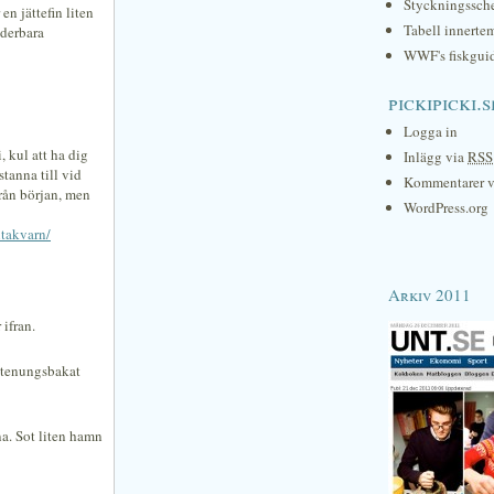
Styckningssc
n jättefin liten
Tabell innerte
nderbara
WWF's fiskgui
pickipicki.s
Logga in
 kul att ha dig
Inlägg via
RSS
stanna till vid
Kommentarer 
från början, men
WordPress.org
ltakvarn/
Arkiv 2011
 ifran.
 stenungsbakat
na. Sot liten hamn