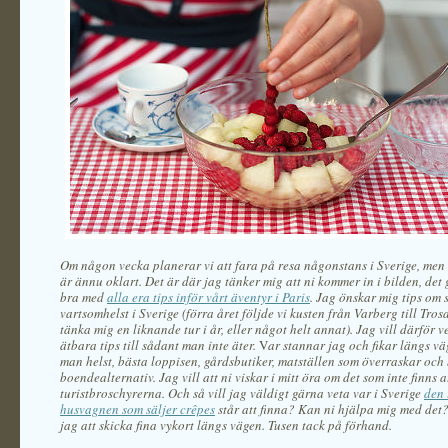
Om någon vecka planerar vi att fara på resa någonstans i Sverige, men 
är ännu oklart. Det är där jag tänker mig att ni kommer in i bilden, det 
bra med
alla era tips inför vårt äventyr i Paris
. Jag önskar mig tips om 
vartsomhelst i Sverige (förra året följde vi kusten från Varberg till Tros
tänka mig en liknande tur i år, eller något helt annat).
Jag vill därför ve
ätbara tips till sådant man inte äter.
V
ar stannar jag och fikar längs v
man helst, bästa loppisen, gårdsbutiker, matställen som överraskar och
boendealternativ. Jag vill att ni viskar i mitt öra om det som inte finns at
turistbroschyrerna. Och så vill jag väldigt gärna veta var i Sverige
den 
husvagnen som säljer crêpes
står att finna? Kan ni hjälpa mig med det? 
jag att skicka fina vykort längs vägen. Tusen tack på förhand.