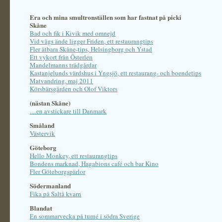
Era och mina smultronställen som har fastnat på picki
Skåne
Bad och fik i Kivik med omnejd
Vid vägs ände ligger Friden, ett restaurangtips
Fler ätbara Skåne-tips, Helsingborg och Ystad
Ett vykort från Österlen
Mandelmanns trädgårdar
Kastanjelunds värdshus i Yngsjö, ett restaurang- och boendetips
Matvandring, maj 2011
Körsbärsgården och Olof Viktors
(nästan Skåne)
…en avstickare till Danmark
Småland
Västervik
Göteborg
Hello Monkey, ett restaurangtips
Bondens marknad, Hagabions café och bar Kino
Fler Göteborgspärlor
Södermanland
Fika på Saltå kvarn
Blandat
En sommarvecka på turné i södra Sverige