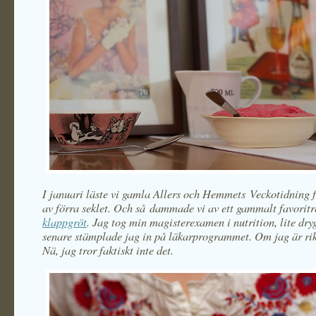
I januari läste vi gamla Allers och Hemmets Veckotidning 
av förra seklet. Och så dammade vi av ett gammalt favoritr
klappgröt
. Jag tog min magisterexamen i nutrition, lite dry
senare stämplade jag in på läkarprogrammet. Om jag är rik
Nä, jag tror faktiskt inte det.