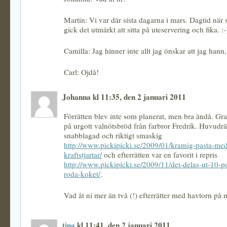
Martin: Vi var där sista dagarna i mars. Dagtid när
gick det utmärkt att sitta på uteservering och fika. :-
Camilla: Jag hinner inte allt jag önskar att jag hann,
Carl: Ojdå!
Johanna kl 11:35, den 2 januari 2011
Förrätten blev inte som planerat, men bra ändå. Gra
på urgott valnötsbröd från farbror Fredrik. Huvudrä
snabblagad och riktigt smaskig
http://www.pickipicki.se/2009/01/kramig-pasta-med
kraftstjartar/
och efterrätten var en favorit i repris
http://www.pickipicki.se/2009/11/det-delas-ut-10-p
roda-koket/
.
Vad åt ni mer än två (!) efterrätter med havtorn på 
tina
kl 11:41, den 2 januari 2011