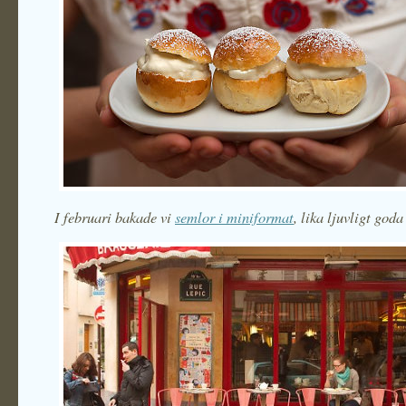
I februari bakade vi
semlor i miniformat
, lika ljuvligt goda