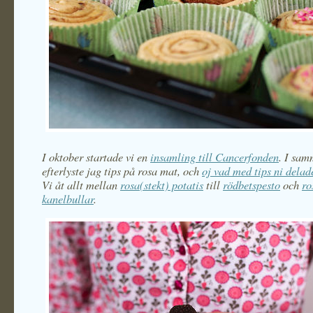
I oktober startade vi en
insamling till Cancerfonden
. I sam
efterlyste jag tips på rosa mat, och
oj vad med tips ni delad
Vi åt allt mellan
rosa(stekt) potatis
till
rödbetspesto
och
ro
kanelbullar
.