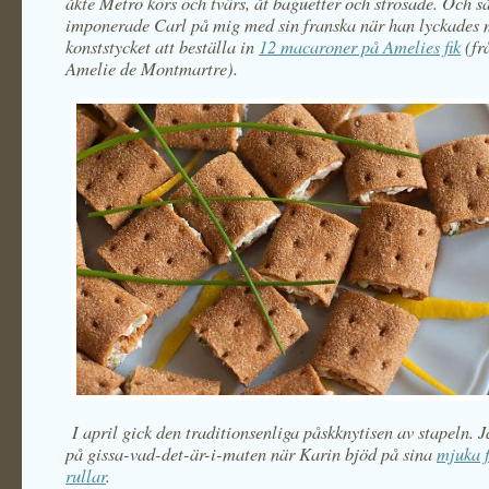
åkte Metro kors och tvärs, åt baguetter och strosade. Och s
imponerade Carl på mig med sin franska när han lyckades
konststycket att beställa in
12 macaroner på Amelies fik
(fr
Amelie de Montmartre).
I april gick den traditionsenliga påskknytisen av stapeln. J
på gissa-vad-det-är-i-maten när Karin bjöd på sina
mjuka f
rullar
.