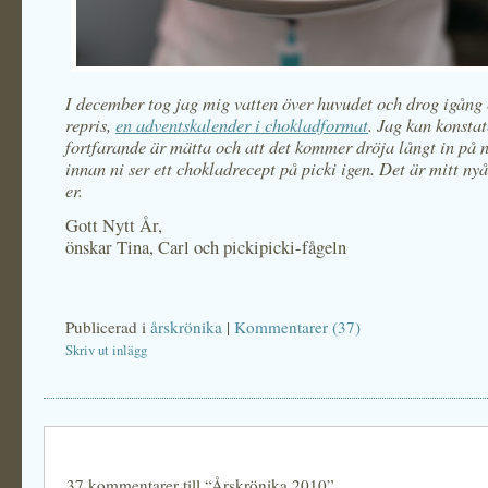
I december tog jag mig vatten över huvudet och drog igång 
repris,
en adventskalender i chokladformat
. Jag kan konstat
fortfarande är mätta och att det kommer dröja långt in på n
innan ni ser ett chokladrecept på picki igen. Det är mitt nyår
er.
Gott Nytt År,
önskar Tina, Carl och pickipicki-fågeln
Publicerad i
årskrönika
|
Kommentarer (37)
Skriv ut inlägg
37 kommentarer till “Årskrönika 2010”