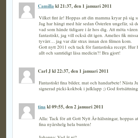
Camilla
kl 21:37, den 1 januari 2011
Vilket fint år! Hoppas att din mamma kryar på sig s
Jag har hängt med här sedan Österlen ungefär, så det
vad som hände tidigare i år hos dig. Att möta våren 
fantastiskt, jag vill också dit igen. Amelies fik miss
tyvärr… jag var där strax innan den filmen kom.
Gott nytt 2011 och tack för fantastiska recept. Hur
allt och samtidigt läsa medicin?! Bra gjort!
Carl J kl 22:37, den 1 januari 2011
Fantastiskt fina bilder, mat och handarbete! Nästa Ju
signerad picki-kokbok i julklapp ;) God fortsättning
tina
kl 09:55, den 2 januari 2011
Alla: Tack för att Gott Nytt År-hälsningar, hoppas at
fina nyårshelg hela bunten!
Johanna: Vad åt ni?