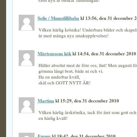
Gott nytt år önskar Tumbaligan!
Sofie / Mumsfillibaba
kl 13:56, den 31 december 
Vilken härlig krönika! Underbara bilder och skapels
år med många nya smakupplevelser!
Mårtenssons kök
kl 14:54, den 31 december 2010
Håller absolut med de före oss, fint! Men augusti fö
gömma långt bort, både ni och vi.
Ha en underbar kväll,
skål och GOTT NYTT ÅR!
Martina
kl 15:29, den 31 december 2010
Vilken härlig årskrönika, tack för året som gott oc
en härlig kväll!
Emmy
kl 18:42, den 31 december 2010