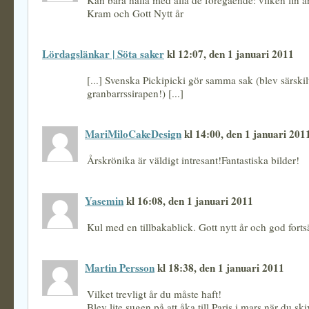
Kan bara hålla med alla de föregående: vilken fin å
Kram och Gott Nytt år
Lördagslänkar | Söta saker
kl 12:07, den 1 januari 2011
[...] Svenska Pickipicki gör samma sak (blev särskil
granbarrssirapen!) [...]
MariMiloCakeDesign
kl 14:00, den 1 januari 201
Årskrönika är väldigt intresant!Fantastiska bilder!
Yasemin
kl 16:08, den 1 januari 2011
Kul med en tillbakablick. Gott nytt år och god forts
Martin Persson
kl 18:38, den 1 januari 2011
Vilket trevligt år du måste haft!
Blev lite sugen på att åka till Paris i mars när du sk