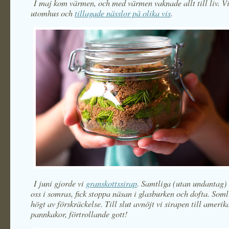
I maj kom värmen, och med värmen vaknade allt till liv. Vi
utomhus och
tillagade nässlor på olika vis
.
I juni gjorde vi
granskottssirap
. Samtliga (utan undantag)
oss i somras, fick stoppa näsan i glasburken och dofta. Som
högt av förskräckelse. Till slut avnöjt vi sirapen till ameri
pannkakor, förtrollande gott!