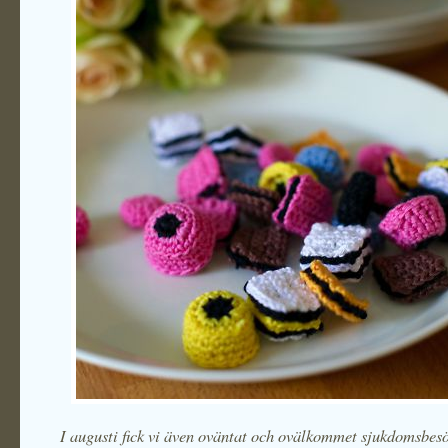
I augusti fick vi även oväntat och ovälkommet sjukdomsbesö