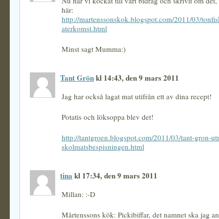
Nu har vi kockat till vårt bidrag och skrivit om det, 
här:
http://martenssonskok.blogspot.com/2011/03/tonfi
aterkomst.html
Minst sagt Mumma:)
Tant Grön
kl 14:43, den 9 mars 2011
Jag har också lagat mat utifrån ett av dina recept!
Potatis och löksoppa blev det!
http://tantgroen.blogspot.com/2011/03/tant-gron-u
skolmatsbespisningen.html
tina
kl 17:34, den 9 mars 2011
Millan: :-D
Mårtenssons kök: Pickibiffar, det namnet ska jag 