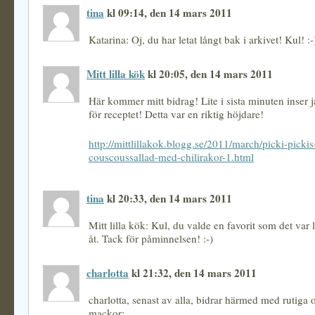
tina
kl 09:14, den 14 mars 2011
Katarina: Oj, du har letat långt bak i arkivet! Kul! :-
Mitt lilla kök
kl 20:05, den 14 mars 2011
Här kommer mitt bidrag! Lite i sista minuten inser j
för receptet! Detta var en riktig höjdare!
http://mittlillakok.blogg.se/2011/march/picki-pickis
couscoussallad-med-chilirakor-1.html
tina
kl 20:33, den 14 mars 2011
Mitt lilla kök: Kul, du valde en favorit som det var
åt. Tack för påminnelsen! :-)
charlotta
kl 21:32, den 14 mars 2011
charlotta, senast av alla, bidrar härmed med rutiga
mackor: