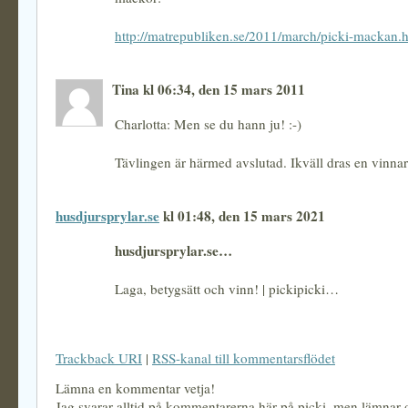
http://matrepubliken.se/2011/march/picki-mackan.
Tina kl 06:34, den 15 mars 2011
Charlotta: Men se du hann ju! :-)
Tävlingen är härmed avslutad. Ikväll dras en vinnar
husdjursprylar.se
kl 01:48, den 15 mars 2021
husdjursprylar.se…
Laga, betygsätt och vinn! | pickipicki…
Trackback URI
|
RSS-kanal till kommentarsflödet
Lämna en kommentar vetja!
Jag svarar alltid på kommentarerna här på picki, men lämnar