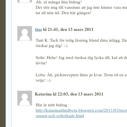
Åh, så många fina bidrag!
Det stör mig till vansinne att jag inte hinner vara m
tar all min tid. Den här gången!
tina
kl 21:41, den 13 mars 2011
Tant K: Tack för rolig läsning bland dina inlägg. En
önskar jag dig! :-)
Sofie: Hehe! Jag med önskar dig lycka till, kul att 
tävlar!
Loba: Äh, pickirecepten finns ju kvar. Testa ett en
vetja! :-)
Katarina kl 22:03, den 13 mars 2011
Här är mitt bidrag :
http://katarinadlindborg.blogspot.com/2011/03/riso
spenat-och-soltorkade.html