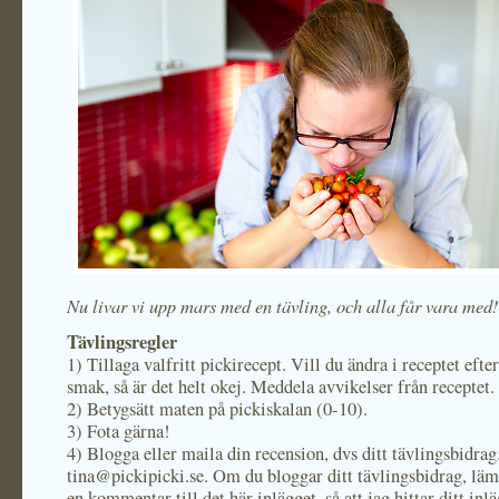
Nu livar vi upp mars med en tävling, och alla får vara med!
Tävlingsregler
1) Tillaga valfritt pickirecept. Vill du ändra i receptet efte
smak, så är det helt okej. Meddela avvikelser från receptet.
2) Betygsätt maten på pickiskalan (0-10).
3) Fota gärna!
4) Blogga eller maila din recension, dvs ditt tävlingsbidrag
tina@pickipicki.se. Om du bloggar ditt tävlingsbidrag, lämn
en kommentar till det här inlägget, så att jag hittar ditt inlä