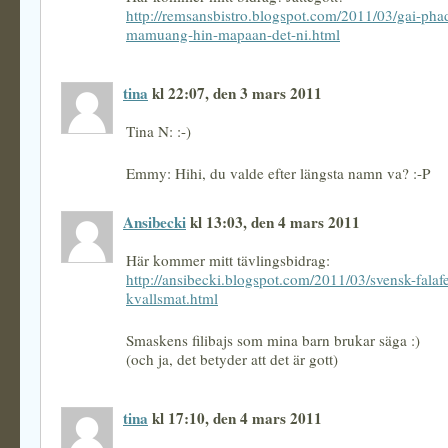
http://remsansbistro.blogspot.com/2011/03/gai-pha
mamuang-hin-mapaan-det-ni.html
tina
kl 22:07, den 3 mars 2011
Tina N: :-)
Emmy: Hihi, du valde efter längsta namn va? :-P
Ansibecki
kl 13:03, den 4 mars 2011
Här kommer mitt tävlingsbidrag:
http://ansibecki.blogspot.com/2011/03/svensk-falaf
kvallsmat.html
Smaskens filibajs som mina barn brukar säga :)
(och ja, det betyder att det är gott)
tina
kl 17:10, den 4 mars 2011