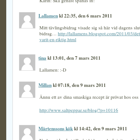
Karin: Ska genast spanas in!
Lallamen
kl 22:35, den 6 mars 2011
Mitt tävlingsbidrag visade sig så här vid dagens slut
bidrag…
http://lallamens.blogspot.com/2011/03/det
varit-en-riktig.html
tina
kl 13:01, den 7 mars 2011
Lallamen: :-D
Millan
kl 07:18, den 9 mars 2011
Ännu ett av dina smaskiga recept är prövat hos oss 
http://www.saltpeppar.se/blog/?p=10116
Mårtenssons kök
kl 14:42, den 9 mars 2011