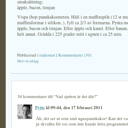
smaksättning;
äpple, bacon, timjan
Vispa ihop pannkakssmeten. Häll i en muffinsplåt (12 st muff
muffinsformar i silikon. ), fyll ca 2/3 av formarna. Pynta m
äpple, bacon och timjan. Eller äpple och kanel. Eller banan.
helt annat. Grädda i 225 grader mitt i ugnen i ca 25 min.
Publicerad i
radiomat
|
Kommentarer (30)
Skriv ut inlägg
30 kommentarer till “Vad sjutton är det där?”
Pytte
kl 09:44, den 17 februari 2011
Åh, det ser ut som små ugnspannkakor! Kan det var
ju skvallra för oss som inte kunde höra programm