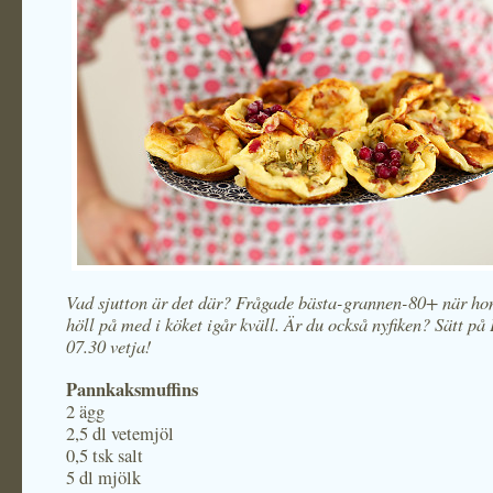
Vad sjutton är det där? Frågade bästa-grannen-80+ när ho
höll på med i köket igår kväll. Är du också nyfiken? Sätt p
07.30 vetja!
Pannkaksmuffins
2 ägg
2,5 dl vetemjöl
0,5 tsk salt
5 dl mjölk