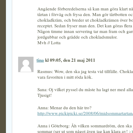
Angående förberedelserna så kan man göra klart nä
tårtan i förväg och frysa den. Man gör tårtbotten o
chokladkräm, och breder ut chokladkrämen över bot
receptet. Sedan fryser man den. Det kan göras flera
Någon timme innan servering tar man fram och ga
jordgubbar och grädde och chokladsmulor.
Mvh // Lotta
tina
kl 09:05, den 21 maj 2011
Rasmus: Wow, den ska jag testa vid tillfälle. Chokla
vara favoriten i mitt röda kök.
Sana: Oj vilket pyssel du måste ha lagt ner med al
Tjusigt!
Anna: Menar du den här tro?
http://www.pickipicki.se/2008/06/midsommartartan
Anna i Göteborg: Åh vilken sommardröm, den ska 
sommar (ser ut som något även jag kan klara av! ;-)