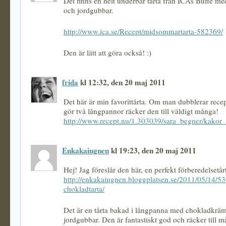
Det finns en helt underbar tårta från ICAs Buffé m
och jordgubbar.
http://www.ica.se/Recept/midsommartarta-582369/
Den är lätt att göra också! :)
frida
kl 12:32, den 20 maj 2011
Det här är min favorittårta. Om man dubblerar recep
gör två långpannor räcker den till väldigt många!
http://www.recept.nu/1.303039/sara_begner/kakor_
Enkakaiugnen
kl 19:23, den 20 maj 2011
Hej! Jag föreslår den här, en perfekt förberedelsetår
http://enkakaiugnen.bloggplatsen.se/2011/05/14/5
chokladtarta/
Det är en tårta bakad i långpanna med chokladkrä
jordgubbar. Den är fantastiskt god och räcker till 