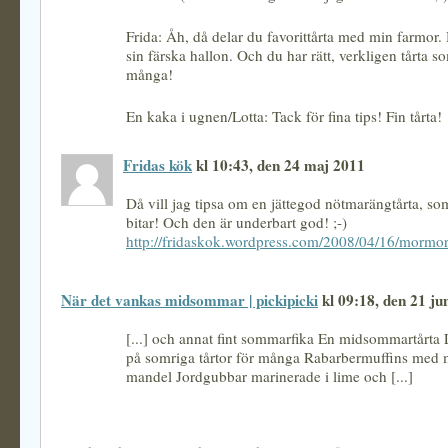
Frida: Åh, då delar du favorittårta med min farmor.
sin färska hallon. Och du har rätt, verkligen tårta so
många!
En kaka i ugnen/Lotta: Tack för fina tips! Fin tårta!
Fridas kök
kl 10:43, den 24 maj 2011
Då vill jag tipsa om en jättegod nötmarängtårta, som
bitar! Och den är underbart god! ;-)
http://fridaskok.wordpress.com/2008/04/16/mormors
När det vankas midsommar | pickipicki
kl 09:18, den 21 ju
[...] och annat fint sommarfika En midsommartårta 
på somriga tårtor för många Rabarbermuffins med
mandel Jordgubbar marinerade i lime och [...]