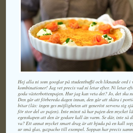
Hej alla ni som googlar på studentbuffé och liknande ord i
kombinationer! Jag vet precis vad ni letar efter. Ni letar ef
goda västerbottenpajen. Hur jag kan veta det? Jo, det ska ni
Den går att förbereda dagen innan, den går att skära i port
bitar (läs: ingen ges möjligheten att generöst servera sig sjä
för stor del av pajen). Inte minst så har pajen den mycket l
egenskapen att den är godare kall än varm. Se där, inte så 
va? Ett annat mycket smart drag är att bjuda på en kall so
ur små glas, gazpacho till exempel. Soppan har precis sam