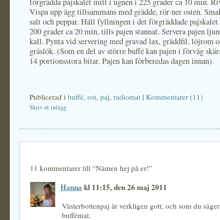
förgrädda pajskalet mitt i ugnen i 225 grader ca 10 min. Ri
Vispa upp ägg tillsammans med grädde, rör ner osten. Sm
salt och peppar. Häll fyllningen i det förgräddade pajskalet
200 grader ca 20 min, tills pajen stannat. Servera pajen lj
kall. Pynta vid servering med gravad lax, gräddfil, löjrom o
gräslök. (Som en del av större buffé kan pajen i förväg skär
14 portionsstora bitar. Pajen kan förberedas dagen innan).
Publicerad i
buffé
,
ost
,
paj
,
radiomat
|
Kommentarer (11)
Skriv ut inlägg
11 kommentarer till “Nämen hej på er!”
Hanna
kl 11:15, den 26 maj 2011
Västerbottenpaj är verkligen gott, och som du säger
buffémat.