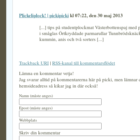
Plickeliplock! | pickipicki
kl 07:22, den 30 maj 2013
[...] tips på studentplockmat Västerbottenspaj med 
i småglas Örtkryddade parmarullar Tunnbrödsknä
kummin, anis och två sorters [...]
Trackback URI
|
RSS-kanal till kommentarsflödet
Lämna en kommentar vetja!
Jag svarar alltid på kommentarerna här på picki, men lämnar
hemsideadress så kikar jag in där också!
Namn (måste anges)
Epost (måste anges)
Webbplats
Skriv din kommentar