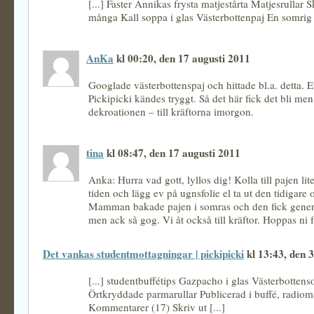
[...] Faster Annikas frysta matjestårta Matjesrullar 
många Kall soppa i glas Västerbottenpaj En somrig [
AnKa
kl 00:20, den 17 augusti 2011
Googlade västerbottenspaj och hittade bl.a. detta. Et
Pickipicki kändes tryggt. Så det här fick det bli men
dekroationen – till kräftorna imorgon.
tina
kl 08:47, den 17 augusti 2011
Anka: Hurra vad gott, lyllos dig! Kolla till pajen lit
tiden och lägg ev på ugnsfolie el ta ut den tidigare
Mamman bakade pajen i somras och den fick gener
men ack så gog. Vi åt också till kräftor. Hoppas ni f
Det vankas studentmottagningar | pickipicki
kl 13:43, den 3
[...] studentbuffétips Gazpacho i glas Västerbottens
Örtkryddade parmarullar Publicerad i buffé, radiomat
Kommentarer (17) Skriv ut [...]