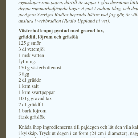
egenskaper som pajen, därtill är soppa-i-glas dessutom lätt
denna sommarbufféanda lagar vi mat i radion idag, och de
navigera Sveriges Radios hemsida bättre vad jag gör, är v
ansluta i webbradion (Radio Uppland ni vet).
Västerbottenpaj pyntad med gravad lax,
gräddfil, löjrom och gräslök
125 g smör
3 dl vetemjöl
1 msk vatten
fyllning:
150 g västerbottenost
3 ägg
2 dl grädde
1 krm salt
1 krm svartpeppar
100 g gravad lax
2 dl gräddfil
1 burk löjrom
färsk gräslök
Knåda ihop ingredienserna till pajdegen och låt den vila ka
i kylskåp. Tryck ut degen i en form (24 cm i diameter), nag