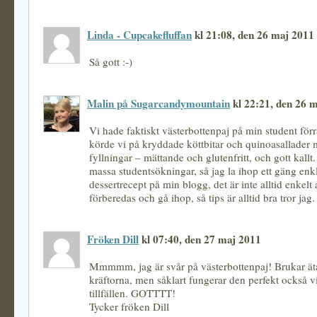
Linda - Cupcakefluffan
kl 21:08, den 26 maj 2011
Så gott :-)
Malin på Sugarcandymountain
kl 22:21, den 26 
Vi hade faktiskt västerbottenpaj på min student förr
körde vi på kryddade köttbitar och quinoasallader 
fyllningar – mättande och glutenfritt, och gott kallt
massa studentsökningar, så jag la ihop ett gäng enk
dessertrecept på min blogg, det är inte alltid enkelt at
förberedas och gå ihop, så tips är alltid bra tror jag.
Fröken Dill
kl 07:40, den 27 maj 2011
Mmmmm, jag är svår på västerbottenpaj! Brukar äta
kräftorna, men såklart fungerar den perfekt också v
tillfällen. GOTTTT!
Tycker fröken Dill