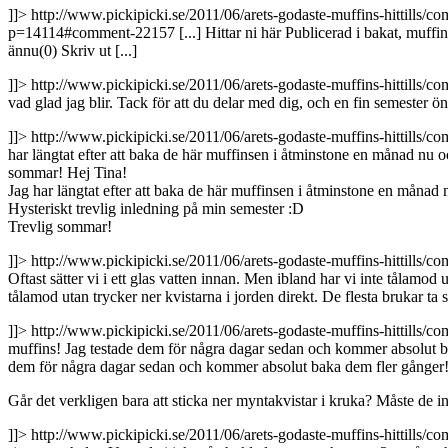
]]>
http://www.pickipicki.se/2011/06/arets-godaste-muffins-hittill
p=14114#comment-22157
[...] Hittar ni här Publicerad i bakat, muff
ännu(0) Skriv ut [...]
]]>
http://www.pickipicki.se/2011/06/arets-godaste-muffins-hittill
vad glad jag blir. Tack för att du delar med dig, och en fin semester öns
]]>
http://www.pickipicki.se/2011/06/arets-godaste-muffins-hittill
har längtat efter att baka de här muffinsen i åtminstone en månad nu 
sommar!
Hej Tina!
Jag har längtat efter att baka de här muffinsen i åtminstone en månad
Hysteriskt trevlig inledning på min semester :D
Trevlig sommar!
]]>
http://www.pickipicki.se/2011/06/arets-godaste-muffins-hittill
Oftast sätter vi i ett glas vatten innan. Men ibland har vi inte tålamod 
tålamod utan trycker ner kvistarna i jorden direkt. De flesta brukar ta 
]]>
http://www.pickipicki.se/2011/06/arets-godaste-muffins-hittill
muffins! Jag testade dem för några dagar sedan och kommer absolut baka
dem för några dagar sedan och kommer absolut baka dem fler gånger
Går det verkligen bara att sticka ner myntakvistar i kruka? Måste de int
]]>
http://www.pickipicki.se/2011/06/arets-godaste-muffins-hittill