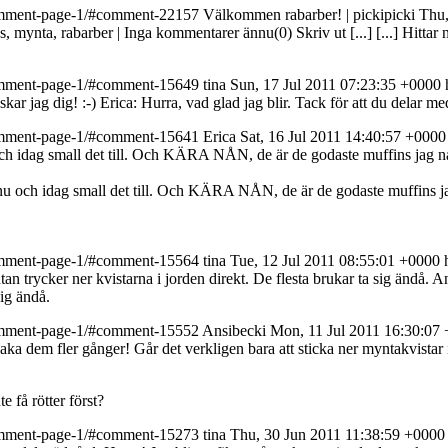
s/comment-page-1/#comment-22157
Välkommen rabarber! | pickipicki
Thu,
ins, mynta, rabarber | Inga kommentarer ännu(0) Skriv ut [...]
[...] Hitta
s/comment-page-1/#comment-15649
tina
Sun, 17 Jul 2011 07:23:35 +0000
kar jag dig! :-)
Erica: Hurra, vad glad jag blir. Tack för att du delar me
s/comment-page-1/#comment-15641
Erica
Sat, 16 Jul 2011 14:40:57 +0000
och idag small det till. Och KÄRA NÅN, de är de godaste muffins jag någ
 nu och idag small det till. Och KÄRA NÅN, de är de godaste muffins ja
s/comment-page-1/#comment-15564
tina
Tue, 12 Jul 2011 08:55:01 +0000
utan trycker ner kvistarna i jorden direkt. De flesta brukar ta sig ändå.
An
sig ändå.
s/comment-page-1/#comment-15552
Ansibecki
Mon, 11 Jul 2011 16:30:07
 dem fler gånger! Går det verkligen bara att sticka ner myntakvistar i 
!
e få rötter först?
s/comment-page-1/#comment-15273
tina
Thu, 30 Jun 2011 11:38:59 +0000