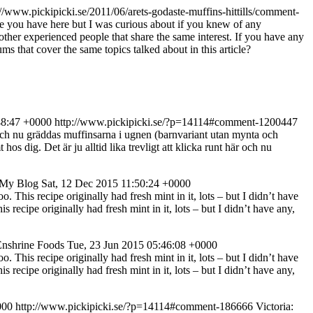
://www.pickipicki.se/2011/06/arets-godaste-muffins-hittills/comment-
te you have here but I was curious about if you knew of any
other experienced people that share the same interest. If you have any
s that cover the same topics talked about in this article?
48:47 +0000
http://www.pickipicki.se/?p=14114#comment-1200447
r och nu gräddas muffinsarna i ugnen (barnvariant utan mynta och
s dig. Det är ju alltid lika trevligt att klicka runt här och nu
 My Blog
Sat, 12 Dec 2015 11:50:24 +0000
. This recipe originally had fresh mint in it, lots – but I didn’t have
 recipe originally had fresh mint in it, lots – but I didn’t have any,
Enshrine Foods
Tue, 23 Jun 2015 05:46:08 +0000
. This recipe originally had fresh mint in it, lots – but I didn’t have
 recipe originally had fresh mint in it, lots – but I didn’t have any,
000
http://www.pickipicki.se/?p=14114#comment-186666
Victoria: