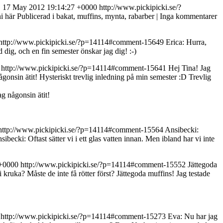
 17 May 2012 19:14:27 +0000
http://www.pickipicki.se/?
r ni här Publicerad i bakat, muffins, mynta, rabarber | Inga kommentarer
http://www.pickipicki.se/?p=14114#comment-15649
Erica: Hurra,
d dig, och en fin semester önskar jag dig! :-)
http://www.pickipicki.se/?p=14114#comment-15641
Hej Tina! Jag
onsin ätit! Hysteriskt trevlig inledning på min semester :D Trevlig
g någonsin ätit!
http://www.pickipicki.se/?p=14114#comment-15564
Ansibecki:
sibecki: Oftast sätter vi i ett glas vatten innan. Men ibland har vi inte
 +0000
http://www.pickipicki.se/?p=14114#comment-15552
Jättegoda
kruka? Måste de inte få rötter först?
Jättegoda muffins! Jag testade
http://www.pickipicki.se/?p=14114#comment-15273
Eva: Nu har jag