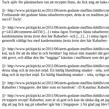
Tack själv för påminnelsen om att receptet finns, du fick mig att baka 
]]>
http://www.pickipicki.se/2011/06/arets-godaste-muffins-hittill
Fortfarande det godaste bästa rabarberreceptet, detta är en tradition på
succé! Tack!
]]>
http://www.pickipicki.se/2011/06/arets-godaste-muffins-hittill
p=14114#comment-44550
[...] i mina ögon Sveriges bästa rabarberr
kardemumma (testa även den här Rabarber- och [...]
[...] i mina ögon
generellt väldigt bra med kardemumma (testa även den här Rabarber- o
]]>
http://www.pickipicki.se/2011/06/arets-godaste-muffins-hittill
kul, tack för att du tittar in och berättar! Jag mixar min mandel rätt gr
rätt grovt, och dillar den lite ”tuggiga” känslan i muffinsen som det ger
]]>
http://www.pickipicki.se/2011/06/arets-godaste-muffins-hittill
dessa idag och är mycket nöjd. En härlig blandning smaker - söta, syrl
idag och är mycket nöjd. En härlig blandning smaker – söta, syrliga oc
]]>
http://www.pickipicki.se/2011/06/arets-godaste-muffins-hittill
Rabarber i Singapore, det låter som en barnbok! :-D
Katarina: Rabarbe
]]>
http://www.pickipicki.se/2011/06/arets-godaste-muffins-hittill
ett toppen recept! Rabarber, som är så gott och kan du tänka dig att ja
dig att jag fick tag på rabarber igår här i Singapore :) Så glad jag ble