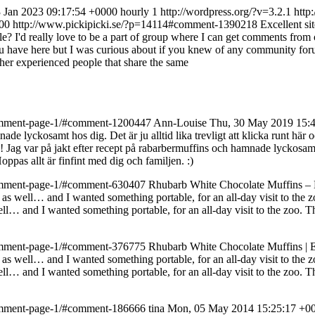
3 Jan 2023 09:17:54 +0000
hourly
1
http://wordpress.org/?v=3.2.1
http
000
http://www.pickipicki.se/?p=14114#comment-1390218
Excellent si
le? I'd really love to be a part of group where I can get comments from 
ou have here but I was curious about if you knew of any community forum
ther experienced people that share the same
s/comment-page-1/#comment-1200447
Ann-Louise
Thu, 30 May 2019 15:
ade lyckosamt hos dig. Det är ju alltid lika trevligt att klicka runt hä
 Jag var på jakt efter recept på rabarbermuffins och hamnade lyckosamt ho
pas allt är finfint med dig och familjen. :)
s/comment-page-1/#comment-630407
Rhubarb White Chocolate Muffins –
s as well… and I wanted something portable, for an all-day visit to the zoo
ell… and I wanted something portable, for an all-day visit to the zoo. This
s/comment-page-1/#comment-376775
Rhubarb White Chocolate Muffins | 
s as well… and I wanted something portable, for an all-day visit to the zoo
ell… and I wanted something portable, for an all-day visit to the zoo. This
s/comment-page-1/#comment-186666
tina
Mon, 05 May 2014 15:25:17 +0