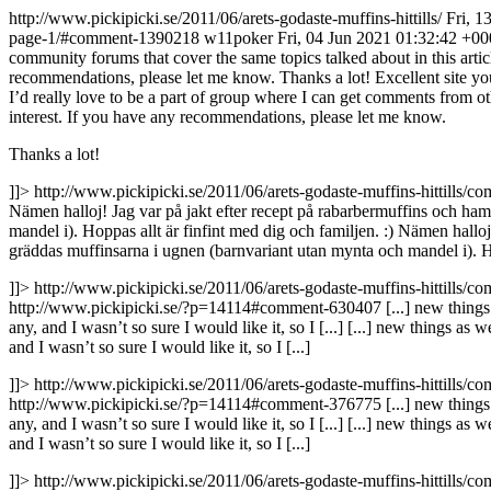
http://www.pickipicki.se/2011/06/arets-godaste-muffins-hittills/
Fri, 1
page-1/#comment-1390218
w11poker
Fri, 04 Jun 2021 01:32:42 +0
community forums that cover the same topics talked about in this artic
recommendations, please let me know. Thanks a lot!
Excellent site y
I’d really love to be a part of group where I can get comments from o
interest. If you have any recommendations, please let me know.
Thanks a lot!
]]>
http://www.pickipicki.se/2011/06/arets-godaste-muffins-hittill
Nämen halloj! Jag var på jakt efter recept på rabarbermuffins och hamn
mandel i). Hoppas allt är finfint med dig och familjen. :)
Nämen halloj!
gräddas muffinsarna i ugnen (barnvariant utan mynta och mandel i). Hop
]]>
http://www.pickipicki.se/2011/06/arets-godaste-muffins-hittill
http://www.pickipicki.se/?p=14114#comment-630407
[...] new thing
any, and I wasn’t so sure I would like it, so I [...]
[...] new things as w
and I wasn’t so sure I would like it, so I [...]
]]>
http://www.pickipicki.se/2011/06/arets-godaste-muffins-hittill
http://www.pickipicki.se/?p=14114#comment-376775
[...] new thing
any, and I wasn’t so sure I would like it, so I [...]
[...] new things as w
and I wasn’t so sure I would like it, so I [...]
]]>
http://www.pickipicki.se/2011/06/arets-godaste-muffins-hittill