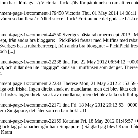
dom här i lördags. :-)
Victoria: Tack själv för påminnelsen om att recepte
s/comment-page-1/#comment-179450
Victoria
Thu, 01 May 2014 14:08:11
 våren sedan flera år. Alltid succé! Tack!
Fortfarande det godaste bästa ra
s/comment-page-1/#comment-44550
Sveriges bästa rabarberrecept 2013 | 
ecept, från andra bra bloggare: - PickiPicki frestar med Muffins med ra
 Sveriges bästa rabarberrecept, från andra bra bloggare: – PickiPicki 
ch [...]
s/comment-page-1/#comment-22238
tina
Tue, 22 May 2012 06:54:12 +000
ovt, och dillar den lite "tuggiga" känslan i muffinsen som det ger.
Therese
.
s/comment-page-1/#comment-22233
Therese
Mon, 21 May 2012 21:53:59
iga och friska. Ingen direkt smak av mandlarna, men det blev lätta och 
h friska. Ingen direkt smak av mandlarna, men det blev lätta och fluffi
s/comment-page-1/#comment-22171
tina
Fri, 18 May 2012 20:13:53 +0000
r i Singapore, det låter som en barnbok! :-D
s/comment-page-1/#comment-22159
Katarina
Fri, 18 May 2012 01:45:57 
g fick tag på rabarber igår här i Singapore :) Så glad jag blev! Kram
Låt
v! Kram