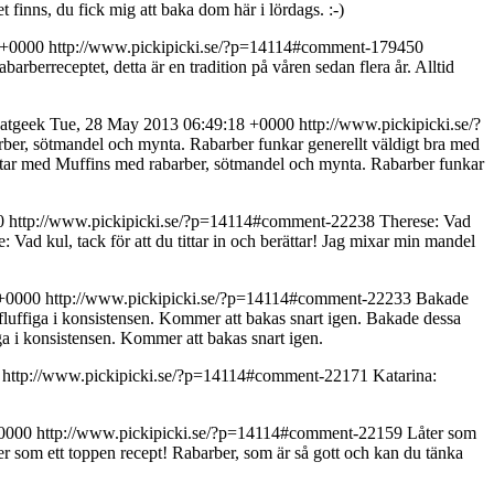
t finns, du fick mig att baka dom här i lördags. :-)
 +0000
http://www.pickipicki.se/?p=14114#comment-179450
barberreceptet, detta är en tradition på våren sedan flera år. Alltid
Matgeek
Tue, 28 May 2013 06:49:18 +0000
http://www.pickipicki.se/?
barber, sötmandel och mynta. Rabarber funkar generellt väldigt bra med
frestar med Muffins med rabarber, sötmandel och mynta. Rabarber funkar
0
http://www.pickipicki.se/?p=14114#comment-22238
Therese: Vad
: Vad kul, tack för att du tittar in och berättar! Jag mixar min mandel
 +0000
http://www.pickipicki.se/?p=14114#comment-22233
Bakade
fluffiga i konsistensen. Kommer att bakas snart igen.
Bakade dessa
ga i konsistensen. Kommer att bakas snart igen.
http://www.pickipicki.se/?p=14114#comment-22171
Katarina:
+0000
http://www.pickipicki.se/?p=14114#comment-22159
Låter som
er som ett toppen recept! Rabarber, som är så gott och kan du tänka