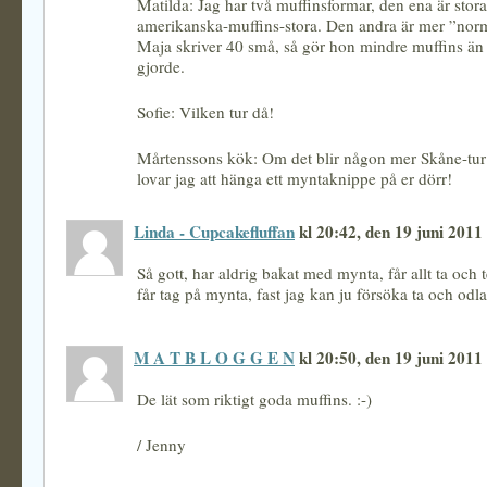
Matilda: Jag har två muffinsformar, den ena är stora
amerikanska-muffins-stora. Den andra är mer ”norm
Maja skriver 40 små, så gör hon mindre muffins än
gjorde.
Sofie: Vilken tur då!
Mårtenssons kök: Om det blir någon mer Skåne-tur
lovar jag att hänga ett myntaknippe på er dörr!
Linda - Cupcakefluffan
kl 20:42, den 19 juni 2011
Så gott, har aldrig bakat med mynta, får allt ta och 
får tag på mynta, fast jag kan ju försöka ta och odla 
M A T B L O G G E N
kl 20:50, den 19 juni 2011
De lät som riktigt goda muffins. :-)
/ Jenny