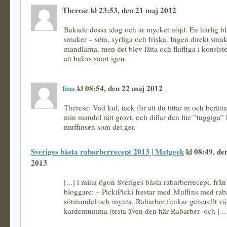
Therese kl 23:53, den 21 maj 2012
Bakade dessa idag och är mycket nöjd. En härlig b
smaker – söta, syrliga och friska. Ingen direkt sma
mandlarna, men det blev lätta och fluffiga i konsi
att bakas snart igen.
tina
kl 08:54, den 22 maj 2012
Therese: Vad kul, tack för att du tittar in och berätt
min mandel rätt grovt, och dillar den lite ”tuggiga” 
muffinsen som det ger.
Sveriges bästa rabarberrecept 2013 | Matgeek
kl 08:49, de
2013
[...] i mina ögon Sveriges bästa rabarberrecept, frå
bloggare: – PickiPicki frestar med Muffins med rab
sötmandel och mynta. Rabarber funkar generellt vä
kardemumma (testa även den här Rabarber- och [...