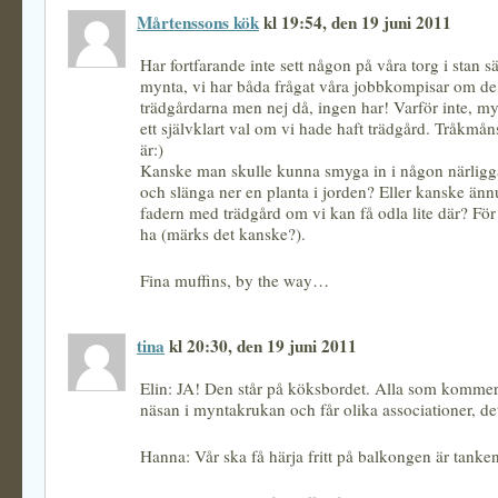
Mårtenssons kök
kl 19:54, den 19 juni 2011
Har fortfarande inte sett någon på våra torg i stan s
mynta, vi har båda frågat våra jobbkompisar om d
trädgårdarna men nej då, ingen har! Varför inte, my
ett självklart val om vi hade haft trädgård. Tråkmå
är:)
Kanske man skulle kunna smyga in i någon närligg
och slänga ner en planta i jorden? Eller kanske ännu
fadern med trädgård om vi kan få odla lite där? För
ha (märks det kanske?).
Fina muffins, by the way…
tina
kl 20:30, den 19 juni 2011
Elin: JA! Den står på köksbordet. Alla som kommer
näsan i myntakrukan och får olika associationer, det
Hanna: Vår ska få härja fritt på balkongen är tanken,