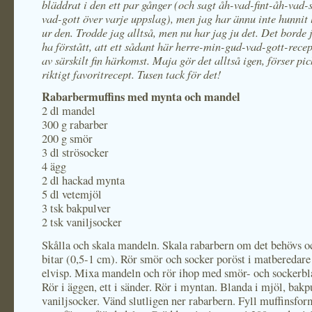
bläddrat i den ett par gånger (och sagt åh-vad-fint-åh-vad
vad-gott över varje uppslag), men jag har ännu inte hunnit
ur den. Trodde jag alltså, men nu har jag ju det. Det borde 
ha förstått, att ett sådant här herre-min-gud-vad-gott-rece
av särskilt fin härkomst. Maja gör det alltså igen, förser pic
riktigt favoritrecept. Tusen tack för det!
Rabarbermuffins med mynta och mandel
2 dl mandel
300 g rabarber
200 g smör
3 dl strösocker
4 ägg
2 dl hackad mynta
5 dl vetemjöl
3 tsk bakpulver
2 tsk vaniljsocker
Skålla och skala mandeln. Skala rabarbern om det behövs oc
bitar (0,5-1 cm). Rör smör och socker poröst i matberedare
elvisp. Mixa mandeln och rör ihop med smör- och sockerbl
Rör i äggen, ett i sänder. Rör i myntan. Blanda i mjöl, bakp
vaniljsocker. Vänd slutligen ner rabarbern. Fyll muffinsform