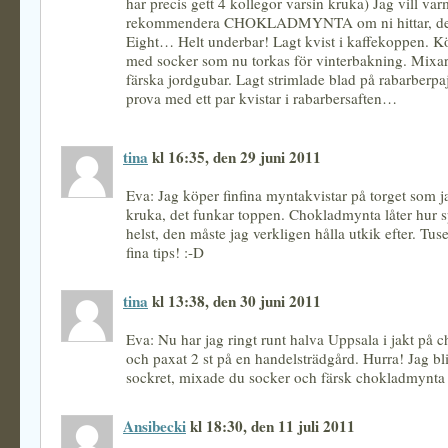
har precis gett 4 kollegor varsin kruka) Jag vill var
rekommendera CHOKLADMYNTA om ni hittar, det
Eight… Helt underbar! Lagt kvist i kaffekoppen. K
med socker som nu torkas för vinterbakning. Mixar 
färska jordgubar. Lagt strimlade blad på rabarberpa
prova med ett par kvistar i rabarbersaften…
tina
kl 16:35, den 29 juni 2011
Eva: Jag köper finfina myntakvistar på torget som ja
kruka, det funkar toppen. Chokladmynta låter hur
helst, den måste jag verkligen hålla utkik efter. Tus
fina tips! :-D
tina
kl 13:38, den 30 juni 2011
Eva: Nu har jag ringt runt halva Uppsala i jakt på 
och paxat 2 st på en handelsträdgård. Hurra! Jag bl
sockret, mixade du socker och färsk chokladmynta
Ansibecki
kl 18:30, den 11 juli 2011