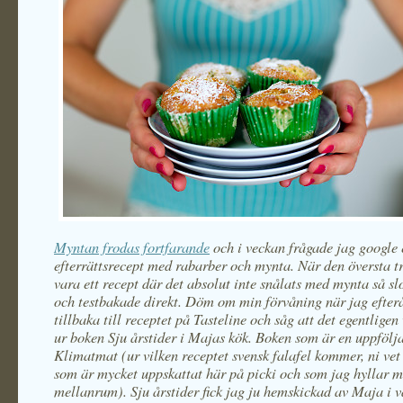
Mynta
n frodas fortfarande
och i veckan frågade jag google e
efterrättsrecept med rabarber och mynta. När den översta t
vara ett recept där det absolut inte snålats med mynta så slo
och testbakade direkt. Döm om min förvåning när jag efterå
tillbaka till receptet på Tasteline och såg att det egentlige
ur boken Sju årstider i Majas kök. Boken som är en uppfölja
Klimatmat (ur vilken receptet svensk falafel kommer, ni vet
som är mycket uppskattat här på picki och som jag hyllar 
mellanrum). Sju årstider fick jag ju hemskickad av Maja i v