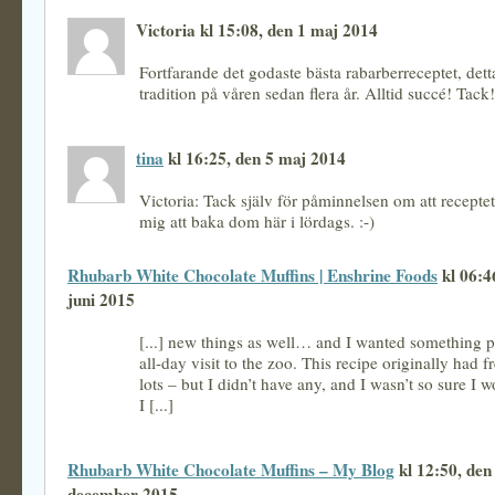
Victoria kl 15:08, den 1 maj 2014
Fortfarande det godaste bästa rabarberreceptet, dett
tradition på våren sedan flera år. Alltid succé! Tack!
tina
kl 16:25, den 5 maj 2014
Victoria: Tack själv för påminnelsen om att receptet 
mig att baka dom här i lördags. :-)
Rhubarb White Chocolate Muffins | Enshrine Foods
kl 06:4
juni 2015
[...] new things as well… and I wanted something po
all-day visit to the zoo. This recipe originally had fr
lots – but I didn’t have any, and I wasn’t so sure I wo
I [...]
Rhubarb White Chocolate Muffins – My Blog
kl 12:50, den
december 2015