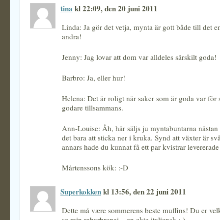
tina
kl 22:09, den 20 juni 2011
Linda: Ja gör det vetja, mynta är gott både till det 
andra!
Jenny: Jag lovar att dom var alldeles särskilt goda!
Barbro: Ja, eller hur!
Helena: Det är roligt när saker som är goda var för 
godare tillsammans.
Ann-Louise: Åh, här säljs ju myntabuntarna nästan g
det bara att sticka ner i kruka. Synd att växter är svå
annars hade du kunnat få ett par kvistrar levererade
Mårtenssons kök: :-D
Superkokken
kl 13:56, den 22 juni 2011
Dette må være sommerens beste muffins! Du er vel
se min rabarbrapai – en ekte italiensk :-)