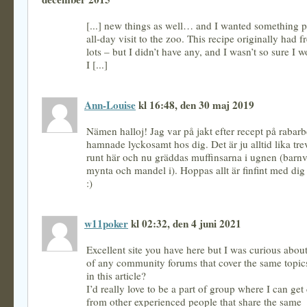
[...] new things as well… and I wanted something po
all-day visit to the zoo. This recipe originally had fr
lots – but I didn’t have any, and I wasn’t so sure I wo
I [...]
Ann-Louise
kl 16:48, den 30 maj 2019
Nämen halloj! Jag var på jakt efter recept på rabar
hamnade lyckosamt hos dig. Det är ju alltid lika trev
runt här och nu gräddas muffinsarna i ugnen (barnv
mynta och mandel i). Hoppas allt är finfint med dig
:)
w11poker
kl 02:32, den 4 juni 2021
Excellent site you have here but I was curious abou
of any community forums that cover the same topic
in this article?
I’d really love to be a part of group where I can g
from other experienced people that share the same