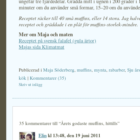
ungefär tre fjärdedelar. Grädda mitt i ugnen i 200 grader i
minuter om du använder små formar, 15–20 om du använder
Receptet räcker till 40 små muffins, eller 14 stora. Jag hal
receptet och gräddade i en plåt för muffins-storlek-mindre.
Mer om Maja och maten
Receptet på svensk falafel (gula ärtor)
Majas sida Klimatmat
Publicerad i
Maja Söderberg
,
muffins
,
mynta
,
rabarber
,
Sju år
kök
|
Kommentarer (35)
Skriv ut inlägg
35 kommentarer till “Årets godaste muffins, hittills”
Elin
kl 13:48, den 19 juni 2011