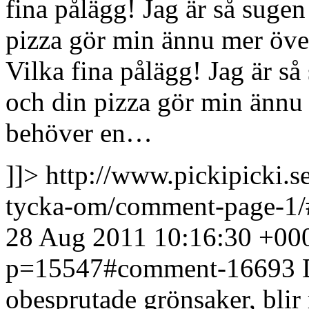
fina pålägg! Jag är så suge
pizza gör min ännu mer över
Vilka fina pålägg! Jag är s
och din pizza gör min ännu
behöver en…
]]>
http://www.pickipicki.s
tycka-om/comment-page-1
28 Aug 2011 10:16:30 +00
p=15547#comment-16693
obesprutade grönsaker, blir