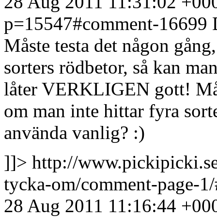
28 Aug 2011 11:31:02 +00
p=15547#comment-16699
Måste testa det någon gång,
sorters rödbetor, så kan man
låter VERKLIGEN gott! Mås
om man inte hittar fyra sort
använda vanlig? :)
]]>
http://www.pickipicki.s
tycka-om/comment-page-1
28 Aug 2011 11:16:44 +00