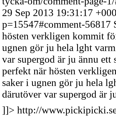
tycka-om/comment-page-1
29 Sep 2013 19:31:17 +00
p=15547#comment-56817
hösten verkligen kommit för 
ugnen gör ju hela lght varm
var supergod är ju ännu ett s
perfekt när hösten verkligen
saker i ugnen gör ju hela l
därutöver var supergod är ju 
]]>
http://www.pickipicki.s