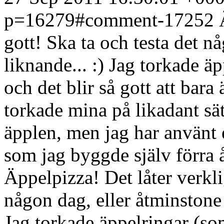
p=16279#comment-17252
gott! Ska ta och testa det nå
liknande... :) Jag torkade ä
och det blir så gott att bara
torkade mina på likadant sä
äpplen, men jag har använt 
som jag byggde själv förra 
Äppelpizza! Det låter verkli
någon dag, eller åtminstone
Jag torkade äppelringar (som