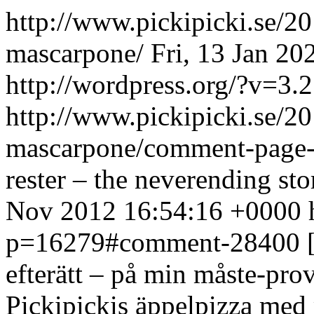
http://www.pickipicki.se/2
mascarpone/
Fri, 13 Jan 2
http://wordpress.org/?v=3.2
http://www.pickipicki.se/2
mascarpone/comment-page
rester – the neverending stor
Nov 2012 16:54:16 +0000
p=16279#comment-28400
efterätt – på min måste-prov
Pickipickis äppelpizza med