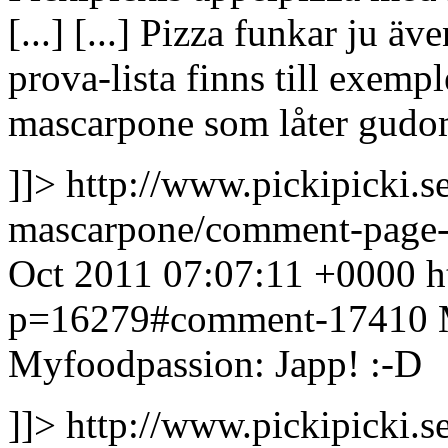
[...]
[...] Pizza funkar ju äv
prova-lista finns till exemp
mascarpone som låter gudoml
]]>
http://www.pickipicki.
mascarpone/comment-page
Oct 2011 07:07:11 +0000
h
p=16279#comment-17410
Myfoodpassion: Japp! :-D
]]>
http://www.pickipicki.