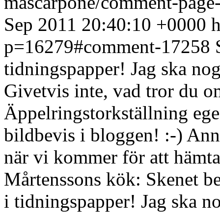
mascarpone/comment-page
Sep 2011 20:40:10 +0000
h
p=16279#comment-17258
tidningspapper! Jag ska nog 
Givetvis inte, vad tror du 
Äppelringstorkställning eg
bildbevis i bloggen! :-) Ann
när vi kommer för att hämta 
Mårtenssons kök: Skenet bed
i tidningspapper! Jag ska no