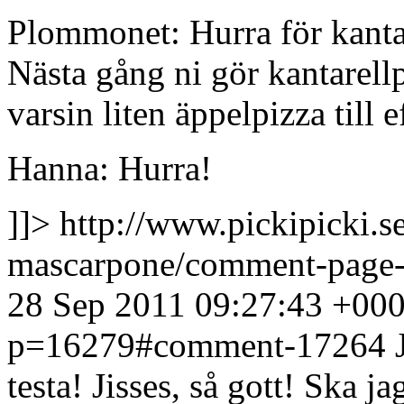
Plommonet: Hurra för kantare
Nästa gång ni gör kantarellp
varsin liten äppelpizza till 
Hanna: Hurra!
]]>
http://www.pickipicki.
mascarpone/comment-page
28 Sep 2011 09:27:43 +00
p=16279#comment-17264
testa!
Jisses, så gott! Ska ja