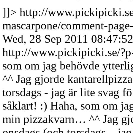
]]>
http://www.pickipicki.
mascarpone/comment-page
Wed, 28 Sep 2011 08:47:5
http://www.pickipicki.se
som om jag behövde ytterlig
^^ Jag gjorde kantarellpizz
torsdags - jag är lite svag 
såklart! :)
Haha, som om jag 
min pizzakvarn… ^^ Jag gjo
onsdags (och torsdags – jag