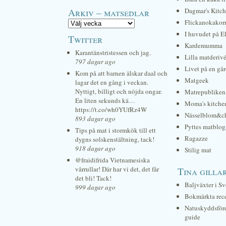
Arkiv – matsedlar
Dagmar's Kitc
Flickanokakor
I huvudet på E
Twitter
Kardemumma
Karantänstristessen och jag.
Lilla matderiv
797 dagar ago
Livet på en gå
Kom på att barnen älskar daal och
Matgeek
lagar det en gång i veckan.
Nyttigt, billigt och nöjda ongar.
Matrepubliken
En liten sekunds kä…
Moma's kitche
https://t.co/wh0YUfRz4W
Nässelblom&c
893 dagar ago
Pyttes matblog
Tips på mat i stormkök till ett
Ragazze
dygns solskenstältning, tack!
918 dagar ago
Stilig mat
@fraidifrida Vietnamesiska
vårrullar! Där har vi det, det får
Tina gilla
det bli! Tack!
Baljväxter i Sv
999 dagar ago
Bokmärkta rec
Natuskyddsför
guide