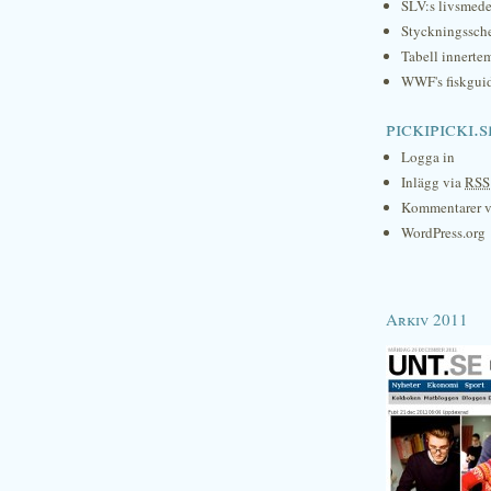
SLV:s livsmede
Styckningssc
Tabell innerte
WWF's fiskgui
pickipicki.s
Logga in
Inlägg via
RSS
Kommentarer 
WordPress.org
Arkiv 2011