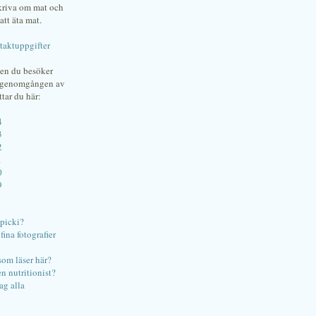
skriva om mat och
att äta mat.
taktuppgifter
gen du besöker
bgenomgången av
ttar du här:
4
3
2
1
0
9
ipicki?
ina fotografier
som läser här?
en nutritionist?
ag alla