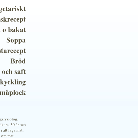
getariskt
iskrecept
t o bakat
Soppa
tarecept
Bröd
 och saft
 kyckling
småplock
ngsfysiolog,
kare, 30 år och
i att laga mat,
a om mat,