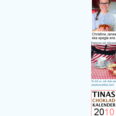
Expressen och Alltomm
Ta del av, och dela m
smultronställen här!