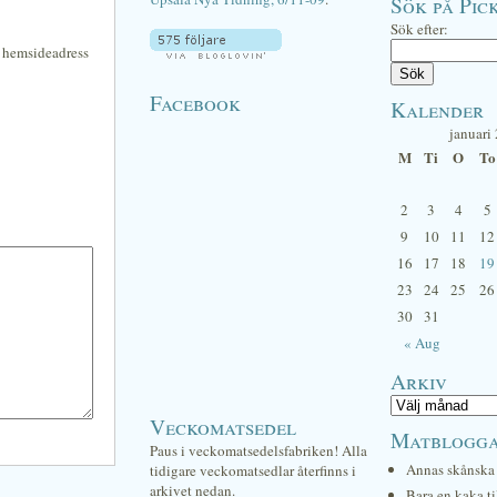
Sök på Pick
Sök efter:
n hemsideadress
Facebook
Kalender
januari
M
Ti
O
To
2
3
4
5
9
10
11
12
16
17
18
19
23
24
25
26
30
31
« Aug
Arkiv
Veckomatsedel
Matblogg
Paus i veckomatsedelsfabriken! Alla
Annas skånska 
tidigare veckomatsedlar återfinns i
arkivet nedan.
Bara en kaka ti