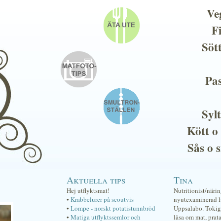
Ve
F
Söt
Pas
Sylt
Kött o
Sås o 
Aktuella tips
Tina
Hej utflyktsmat!
Nutritionist/näri
•
Krabbelurer på scoutvis
nyutexaminerad lä
•
Lompe - norskt potatistunnbröd
Uppsalabo. Tokig 
•
Matiga utflyktssemlor och
läsa om mat, prat