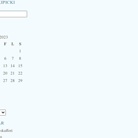
ipicki
 2023
F
L
S
1
6
7
8
13
14
15
20
21
22
27
28
29
ar
skafferi
ll