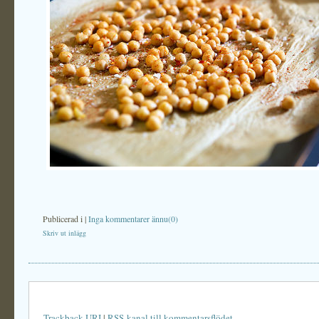
Publicerad i
|
Inga kommentarer ännu(0)
Skriv ut inlägg
Trackback URI
|
RSS-kanal till kommentarsflödet