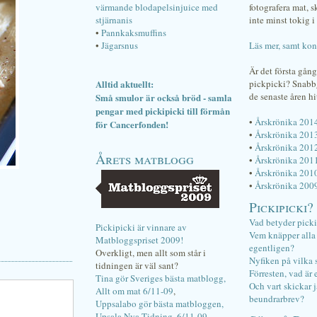
värmande blodapelsinjuice med
fotografera mat, 
stjärnanis
inte minst tokig i 
•
Pannkaksmuffins
•
Jägarsnus
Läs mer, samt kon
Är det första gån
Alltid aktuellt:
pickpicki? Snab
de senaste åren hi
Små smulor är också bröd - samla
pengar med pickipicki till förmån
•
Årskrönika 201
för Cancerfonden!
•
Årskrönika 201
•
Årskrönika 201
Årets matblogg
•
Årskrönika 201
•
Årskrönika 201
•
Årskrönika 200
Pickipicki?
Vad betyder pick
Pickipicki är vinnare av
Vem knäpper alla f
Matbloggspriset 2009!
egentligen?
Overkligt, men allt som står i
Nyfiken på vilka 
tidningen är väl sant?
Förresten, vad är 
Tina gör Sveriges bästa matblogg,
Och vart skickar j
Allt om mat 6/11-09
,
beundrarbrev?
Uppsalabo gör bästa matbloggen,
Upsala Nya Tidning, 6/11-09
.