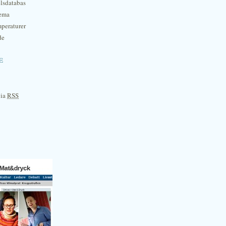
lsdatabas
hema
mperaturer
de
e
via
RSS