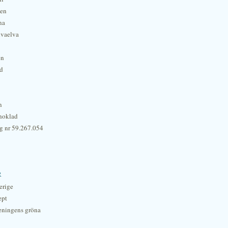
hen
na
lvaelva
én
rd
n
hoklad
g nr 59.267.054
r
erige
ept
eningens gröna