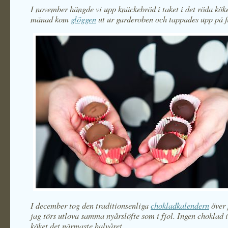
I november hängde vi upp knäckebröd i taket i det röda kö
månad kom
glöggen
ut ur garderoben och tappades upp på f
I december tog den traditionsenliga
chokladkalendern
över 
jag törs utlova samma nyårslöfte som i fjol. Ingen choklad i
köket det närmaste halvåret.