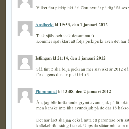
Vilket fint pickipicki-år! Gott nytt år på dig! Så ses
Ansibecki
kl 19:53, den 1 januari 2012
Tack själv och tack detsamma :)
Kommer självklart att följa pickipicki även det här å
Isflingan kl 21:14, den 1 januari 2012
Såå fint :) ska följa picki än mer slaviskt år 2012 då
får dagens dos av picki irl <3
Plommonet
kl 13:08, den 2 januari 2012
Åh, jag blir fortfarande grymt avundsjuk på itt tok
men kanske inte lika avundsjuk på de där 18 kaksor
Det här året ska jag också hitta ett päronträd och sä
knäckebrödsstång i taket. Uppsala ståtar minsann 