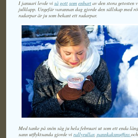
I januari levde vi
så
gott
som
enbart
av den stora getosten vi
julklapp. Ungefär varannan dag gjorde den sällskap med röd
radarpar är ju som bekant ett radarpar.
Med tanke på snön såg ju hela februari ut som ett enda långt
sann utflyktsanda gjorde vi
rallyrullar
,
pannkaksmuffins
och