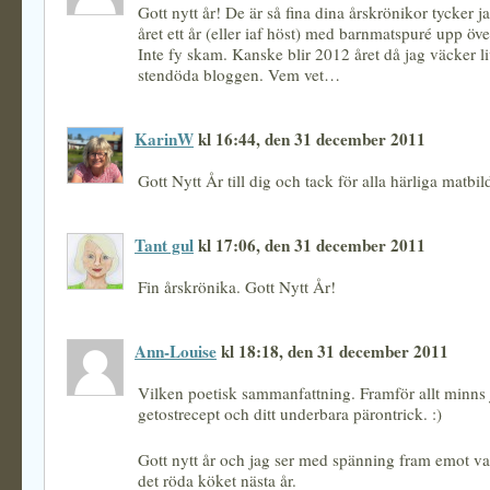
Gott nytt år! De är så fina dina årskrönikor tycker j
året ett år (eller iaf höst) med barnmatspuré upp ö
Inte fy skam. Kanske blir 2012 året då jag väcker li
stendöda bloggen. Vem vet…
KarinW
kl 16:44, den 31 december 2011
Gott Nytt År till dig och tack för alla härliga matbil
Tant gul
kl 17:06, den 31 december 2011
Fin årskrönika. Gott Nytt År!
Ann-Louise
kl 18:18, den 31 december 2011
Vilken poetisk sammanfattning. Framför allt minns 
getostrecept och ditt underbara pärontrick. :)
Gott nytt år och jag ser med spänning fram emot vad
det röda köket nästa år.