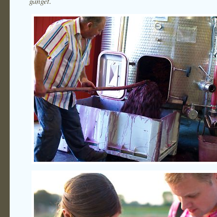
gänget.