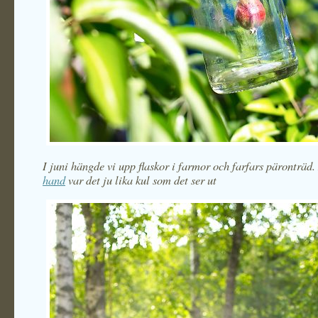
I juni hängde vi upp flaskor i farmor och farfars päronträ
hand
var det ju lika kul som det ser ut