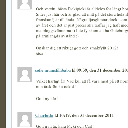
Och vettdu, bästa Pickipicki är alldeles för långt bor
Sitter just här och är glad att mitt på det stora hela s
franskan!) är till ända. Några ljusglimtar dock, som 
av året och det är just precis alla träffar jag haft me
matbloggsvännerna :) Inte fy skam att ha Götebor
på armlängds avstånd ;)
Önskar dig ett riktigt gott och smakfyllt 2012!
/åsa
sofie mumsfillibaba
kl 09:39, den 31 december 20
Vilket härligt år! Vad kul att få vara med på ett hörn
min årskrönika också!
Gott nytt år!
Charlotta
kl 10:19, den 31 december 2011
Gott nytt år, kära Picki och Carl!