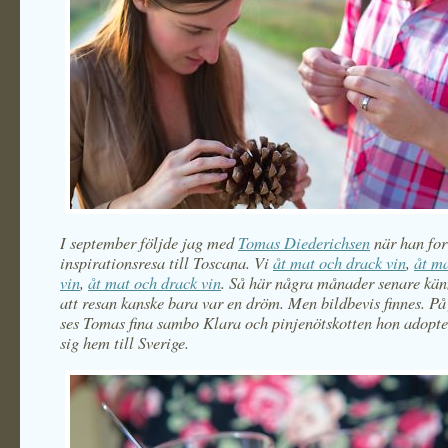
I september följde jag med
Tomas Diederichsen
när han for
inspirationsresa till Toscana. Vi
åt mat och drack vin
,
åt m
vin
,
åt mat och drack vin
. Så här några månader senare kän
att resan kanske bara var en dröm. Men bildbevis finnes. På
ses Tomas fina sambo Klara och pinjenötskotten hon adopt
sig hem till Sverige.