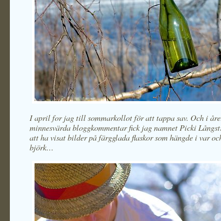
I april for jag till sommarkollot för att tappa sav. Och i år
minnesvärda bloggkommentar fick jag namnet Picki Långst
att ha visat bilder på färgglada flaskor som hängde i var o
björk…