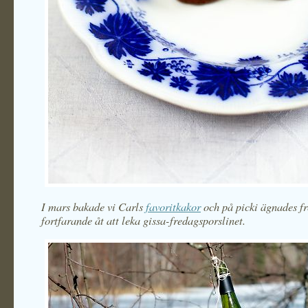
I mars bakade vi Carls
favoritkakor
och på picki ägnades f
fortfarande
åt att leka gissa-fredagsporslinet.