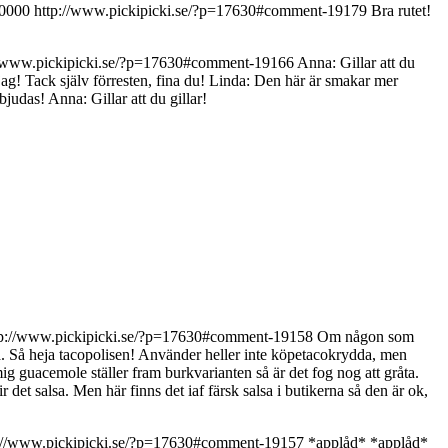
+0000
http://www.pickipicki.se/?p=17630#comment-19179
Bra rutet!
//www.pickipicki.se/?p=17630#comment-19166
Anna: Gillar att du
jag! Tack själv förresten, fina du! Linda: Den här är smakar mer
bjudas!
Anna: Gillar att du gillar!
tp://www.pickipicki.se/?p=17630#comment-19158
Om någon som
a. Så heja tacopolisen! Använder heller inte köpetacokrydda, men
 guacemole ställer fram burkvarianten så är det fog nog att gråta.
t salsa. Men här finns det iaf färsk salsa i butikerna så den är ok,
://www.pickipicki.se/?p=17630#comment-19157
*applåd*
*applåd*