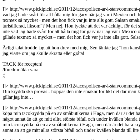
]]>
http://www.pickipicki.se/2011/12/tacospolisen-ar-i-stan/comme
vad jag hade svårt för att hålla mig för garv när jag var i Mexico o
texmex så mycket - men det hon fick var ju inte alls gott. Salsan smak
turistifierad, liksom"? Men nej. Hon tyckte att det var äckligt, för de
inte vad jag hade svårt för att hålla mig för garv när jag var i Mex
gillade texmex så mycket – men det hon fick var ju inte alls gott. S
Ärligt talat trodde jag att hon drev med mig. Sen tänkte jag ”hon kan
jag visste om jag skulle skratta eller gråta!
TACK för recepten!
/föredrar äkta vara
;)
]]>
http://www.pickipicki.se/2011/12/tacospolisen-ar-i-stan/comme
Din krydda ska provas - hoppas den inte smakar för likt det där man köp
gillar jag inte…
]]>
http://www.pickipicki.se/2011/12/tacospolisen-ar-i-stan/comme
köpa min tacokrydda på en av småbutikerna i Haga, men där är det bara
något annat än att ge mitt allra största bifall och under kvällen blanda t
min tacokrydda på en av småbutikerna i Haga, men där är det bara kry
annat än att ge mitt allra största bifall och under kvällen blanda till li