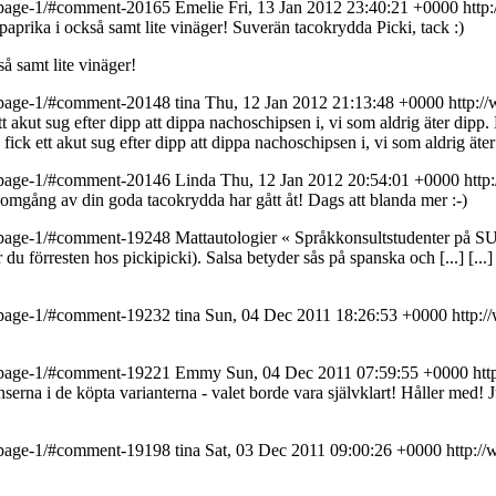
nt-page-1/#comment-20165
Emelie
Fri, 13 Jan 2012 23:40:21 +0000
http
 paprika i också samt lite vinäger!
Suverän tacokrydda Picki, tack :)
så samt lite vinäger!
nt-page-1/#comment-20148
tina
Thu, 12 Jan 2012 21:13:48 +0000
http:/
akut sug efter dipp att dippa nachoschipsen i, vi som aldrig äter dipp. E
ck ett akut sug efter dipp att dippa nachoschipsen i, vi som aldrig äter 
nt-page-1/#comment-20146
Linda
Thu, 12 Jan 2012 20:54:01 +0000
http
 omgång av din goda tacokrydda har gått åt! Dags att blanda mer :-)
nt-page-1/#comment-19248
Mattautologier « Språkkonsultstudenter på SU
tar du förresten hos pickipicki). Salsa betyder sås på spanska och [...]
[...
nt-page-1/#comment-19232
tina
Sun, 04 Dec 2011 18:26:53 +0000
http:
nt-page-1/#comment-19221
Emmy
Sun, 04 Dec 2011 07:59:55 +0000
ht
erna i de köpta varianterna - valet borde vara självklart!
Håller med! J
nt-page-1/#comment-19198
tina
Sat, 03 Dec 2011 09:00:26 +0000
http:/