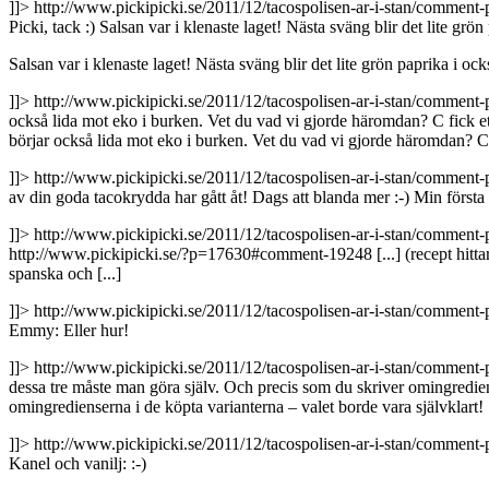
]]>
http://www.pickipicki.se/2011/12/tacospolisen-ar-i-stan/comme
Picki, tack :) Salsan var i klenaste laget! Nästa sväng blir det lite grön
Salsan var i klenaste laget! Nästa sväng blir det lite grön paprika i ock
]]>
http://www.pickipicki.se/2011/12/tacospolisen-ar-i-stan/comme
också lida mot eko i burken. Vet du vad vi gjorde häromdan? C fick ett 
börjar också lida mot eko i burken. Vet du vad vi gjorde häromdan? C fi
]]>
http://www.pickipicki.se/2011/12/tacospolisen-ar-i-stan/comme
av din goda tacokrydda har gått åt! Dags att blanda mer :-)
Min första
]]>
http://www.pickipicki.se/2011/12/tacospolisen-ar-i-stan/comme
http://www.pickipicki.se/?p=17630#comment-19248
[...] (recept hit
spanska och [...]
]]>
http://www.pickipicki.se/2011/12/tacospolisen-ar-i-stan/comme
Emmy: Eller hur!
]]>
http://www.pickipicki.se/2011/12/tacospolisen-ar-i-stan/comme
dessa tre måste man göra själv. Och precis som du skriver omingrediens
omingredienserna i de köpta varianterna – valet borde vara självklart!
]]>
http://www.pickipicki.se/2011/12/tacospolisen-ar-i-stan/comme
Kanel och vanilj: :-)