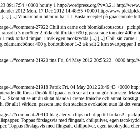
2023 09:17:54 +0000
hourly
1
http://wordpress.org/?v=3.2.1
http://www.
kalender 2012
Mon, 17 Dec 2012 14:48:55 +0000
http://www.pickipi
[...]
[...] Vinnarchilin hittar ni här LL Bästa receptet på guaccamole hit
nt-page-1/#comment-27922
Chili sin carne och blomkålscouscous | pickip
 el rapsolja 3 morötter 2 röda chilifrukter 690 g passerade tomater 40
er 1 msk torkad timjan 1 msk egen tacokrydda [...]
[...] Chili sin carne 
g edamamebönor 400 g borlottibönor 1-2 tsk salt 2 krm svartpeppar 1 
nt-page-1/#comment-21920
tina
Fri, 04 May 2012 20:55:22 +0000
http:/
nt-page-1/#comment-21918
Patrik
Fri, 04 May 2012 20:49:43 +0000
http
erade ditt första försök till guaca och ser att du nu gör framsteg. Masso
 ...
Skönt att se att du slutat blanda i creme fraische och annat konstigt
 för allt i världen, passera inte den stackars avokadon utan låt det vara
nt-page-1/#comment-20910
Idag äter vi chips och dipp till frukost! | pickip
llspapper. Toppas förslagsvis med flingsalt, chilipulver, egen tacokrydd
per. Toppas förslagsvis med flingsalt, chilipulver, egen tacokrydda elle