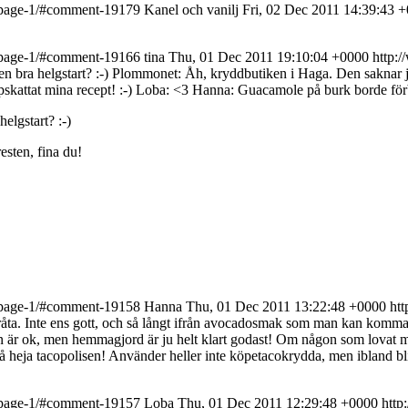
nt-page-1/#comment-19179
Kanel och vanilj
Fri, 02 Dec 2011 14:39:43 
nt-page-1/#comment-19166
tina
Thu, 01 Dec 2011 19:10:04 +0000
http:
ör en bra helgstart? :-) Plommonet: Åh, kryddbutiken i Haga. Den saknar 
ppskattat mina recept! :-) Loba: <3 Hanna: Guacamole på burk borde för
elgstart? :-)
sten, fina du!
nt-page-1/#comment-19158
Hanna
Thu, 01 Dec 2011 13:22:48 +0000
ht
 gråta. Inte ens gott, och så långt ifrån avocadosmak som man kan komm
den är ok, men hemmagjord är ju helt klart godast!
Om någon som lovat mig
eja tacopolisen! Använder heller inte köpetacokrydda, men ibland blir de
nt-page-1/#comment-19157
Loba
Thu, 01 Dec 2011 12:29:48 +0000
http