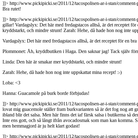
]]>
http://www.pickipicki.se/2011/12/tacospolisen-ar-i-stan/comme
Bra rutet!
]]>
http://www.pickipicki.se/2011/12/tacospolisen-ar-i-stan/comme
gillar! Vardagslyx: Det här med fredagstacos alltså, är det receptet f
kryddstarkt, och mindre strunt! Zarah: Hehe, då hade hon nog inte u
Vardagslyx: Det här med fredagstacos alltså, är det receptet för en bra h
Plommonet: Åh, kryddbutiken i Haga. Den saknar jag! Tack själv förre
Linda: Den här är smakar mer kryddstarkt, och mindre strunt!
Zarah: Hehe, då hade hon nog inte uppskattat mina recept! :-)
Loba: <3
Hanna: Guacamole på burk borde förbjudas!
]]>
http://www.pickipicki.se/2011/12/tacospolisen-ar-i-stan/comme
lovat mig guacemole ställer fram burkvarianten så är det fog nog att
ibland blir det salsa. Men här finns det iaf färsk salsa i butikerna så 
Inte ens gott, och så långt ifrån avocadosmak som man kan komma. Så h
men hemmagjord är ju helt klart godast!
]]>
http://www.pickipicki.se/2011/12/tacospolisen-ar-i-stan/comme