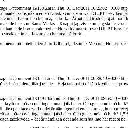
nt-page-1/#comment-19153
Zarah
Thu, 01 Dec 2011 10:25:02 +0000
htt
ch hamnade i samspråk med en Norsk kvinna som var DJUPT besviken på ma
ade inte alls som den hemma, på burk... Ärligt talat trodde jag att hon
t smakade inte som Santa Marias... Knappt jag visste om jag skulle skratt
ico och hamnade i samspråk med en Norsk kvinna som var DJUPT besviken 
alsan smakade inte alls som den hemma, på burk…
ske menar att hotellmaten är turistifierad, liksom”? Men nej. Hon tyckt
nt-page-1/#comment-19151
Linda
Thu, 01 Dec 2011 09:38:49 +0000
htt
er i påse, den gillar jag inte...
Heja tacopolisen! Din krydda ska prova
nt-page-1/#comment-19149
Plommonet
Thu, 01 Dec 2011 08:59:59 +000
 kryddor i påsen och inget annat tjafs heller. Och guacamole på burk? 
ill lite egen tacokrydda - det är nämligen det enda som jag inte har recept
ddor i påsen och inget annat tjafs heller. Och guacamole på burk? 1,5
te egen tacokrydda – det är nämligen det enda som jag inte har recept på. I