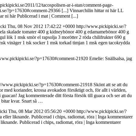
pickipicki.se/2011/12/tacospolisen-ar-i-stan/comment-page-
cki.se/?p=17630#comment-29366
[...] Vinnarchilin hittar ni här LL
tar ni här Publicerad i mat | Comment [...]
icki
Thu, 08 Nov 2012 17:42:22 +0000
http://www.pickipicki.se/?
0 g hela skalade tomater 400 g kidneybönor 400 g edamamebönor 400 g
1 gul lök 1 msk smör el rapsolja 3 morötter 2 röda chilifrukter 690 g
msk vinäger 1 tsk socker 1 msk torkad timjan 1 msk egen tacokrydda
/www.pickipicki.se/?p=17630#comment-21920
Emelie: Snällsalsa, jag
://www.pickipicki.se/?p=17630#comment-21918
Skönt att se att du
r med koriander, krossa avokadon försiktigt och, för allt i världen,
 i guacan! Jag kommenterade ditt första försök till guaca och ser att du
 bitar kvar. Snart så …
icki
Thu, 08 Mar 2012 05:56:20 +0000
http://www.pickipicki.se/?
a eller liknande. Publicerad i chips, radiomat, röra | Inga kommentarer
r liknande. Publicerad i chips, radiomat, röra | Inga kommentarer