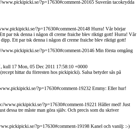
://www.pickipicki.se/?p=17630#comment-20165
Suverän tacokrydda
/www.pickipicki.se/?p=17630#comment-20148
Hurra! Vår börjar
tt par tsk denna i någon dl creme fraiche blev riktigt gott!
Hurra! Vår
dipp. Ett par tsk denna i någon dl creme fraiche blev riktigt gott!
://www.pickipicki.se/?p=17630#comment-20146
Min första omgång
, kull 17
Mon, 05 Dec 2011 17:58:10 +0000
] (recept hittar du förresten hos pickipicki). Salsa betyder sås på
//www.pickipicki.se/?p=17630#comment-19232
Emmy: Eller hur!
tp://www.pickipicki.se/?p=17630#comment-19221
Håller med! Just
ust dessa tre måste man göra själv. Och precis som du skriver
/www.pickipicki.se/?p=17630#comment-19198
Kanel och vanilj: :-)