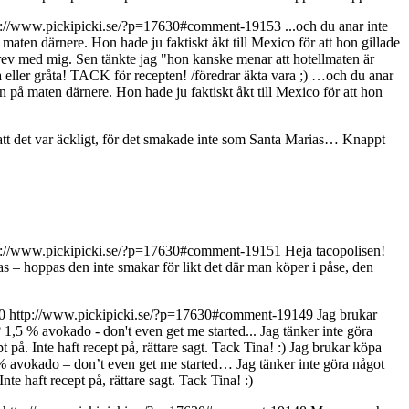
p://www.pickipicki.se/?p=17630#comment-19153
...och du anar inte
ten därnere. Hon hade ju faktiskt åkt till Mexico för att hon gillade
 drev med mig. Sen tänkte jag "hon kanske menar att hotellmaten är
a eller gråta! TACK för recepten! /föredrar äkta vara ;)
…och du anar
på maten därnere. Hon hade ju faktiskt åkt till Mexico för att hon
e att det var äckligt, för det smakade inte som Santa Marias… Knappt
p://www.pickipicki.se/?p=17630#comment-19151
Heja tacopolisen!
s – hoppas den inte smakar för likt det där man köper i påse, den
0
http://www.pickipicki.se/?p=17630#comment-19149
Jag brukar
1,5 % avokado - don't even get me started... Jag tänker inte göra
 på. Inte haft recept på, rättare sagt. Tack Tina! :)
Jag brukar köpa
 % avokado – don’t even get me started… Jag tänker inte göra något
nte haft recept på, rättare sagt. Tack Tina! :)