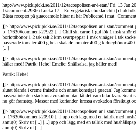
http://www.pickipicki.se/2011/12/tacospolisen-ar-i-stan/
Fri, 13 Jan 
1/#comment-29366
Lucka 17 – En vegetarisk chokladchili | choklad
Bästa receptet på guaccamole hittar ni här Publicerad i mat | Comment 
]]>
http://www.pickipicki.se/2011/12/tacospolisen-ar-i-stan/comme
p=17630#comment-27922
[...] Chili sin carne 1 gul lök 1 msk smör
borlottibönor 1-2 tsk salt 2 krm svartpeppar 1 msk vinäger 1 tsk sock
passerade tomater 400 g hela skalade tomater 400 g kidneybönor 400 
[...]
]]>
http://www.pickipicki.se/2011/12/tacospolisen-ar-i-stan/comme
håller med! Patrik: Hehe!
Emelie: Snällsalsa, jag håller med!
Patrik: Hehe!
]]>
http://www.pickipicki.se/2011/12/tacospolisen-ar-i-stan/comme
slutat blanda i creme fraische och annat konstigt i guacan! Jag komment
passera inte den stackars avokadon utan låt det vara bitar kvar. Snart så
nu gör framsteg. Massor med koriander, krossa avokadon försiktigt och,
]]>
http://www.pickipicki.se/2011/12/tacospolisen-ar-i-stan/comme
p=17630#comment-20910
[...] upp och lägg med en tallrik med hushå
ännu(0) Skriv ut [...]
[...] upp och lägg med en tallrik med hushållspap
ännu(0) Skriv ut [...]