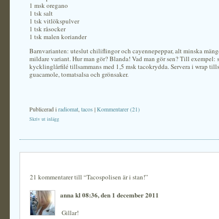
1 msk oregano
1 tsk salt
1 tsk vitlökspulver
1 tsk råsocker
1 tsk malen koriander
Barnvarianten: uteslut chiliflingor och cayennepeppar, alt minska mängd
mildare variant. Hur man gör? Blanda! Vad man gör sen? Till exempel: 
kycklinglårfilé tillsammans med 1,5 msk tacokrydda. Servera i wrap ti
guacamole, tomatsalsa och grönsaker.
Publicerad i
radiomat
,
tacos
|
Kommentarer (21)
Skriv ut inlägg
21 kommentarer till “Tacospolisen är i stan!”
anna kl 08:36, den 1 december 2011
Gillar!