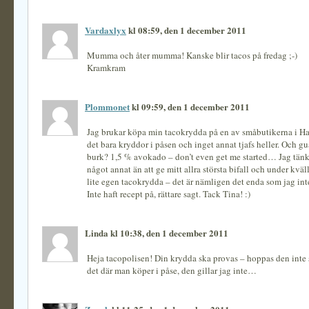
Vardaxlyx
kl 08:59, den 1 december 2011
Mumma och åter mumma! Kanske blir tacos på fredag ;-)
Kramkram
Plommonet
kl 09:59, den 1 december 2011
Jag brukar köpa min tacokrydda på en av småbutikerna i Ha
det bara kryddor i påsen och inget annat tjafs heller. Och 
burk? 1,5 % avokado – don’t even get me started… Jag tänk
något annat än att ge mitt allra största bifall och under kväl
lite egen tacokrydda – det är nämligen det enda som jag inte
Inte haft recept på, rättare sagt. Tack Tina! :)
Linda kl 10:38, den 1 december 2011
Heja tacopolisen! Din krydda ska provas – hoppas den inte 
det där man köper i påse, den gillar jag inte…