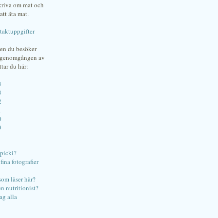
skriva om mat och
att äta mat.
taktuppgifter
gen du besöker
bgenomgången av
ttar du här:
4
3
2
1
0
9
ipicki?
ina fotografier
som läser här?
en nutritionist?
ag alla