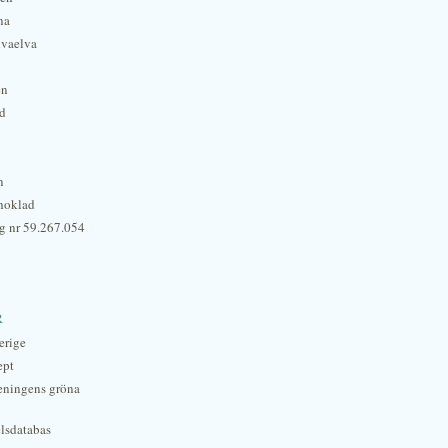
na
lvaelva
én
rd
n
hoklad
g nr 59.267.054
r
erige
ept
eningens gröna
lsdatabas