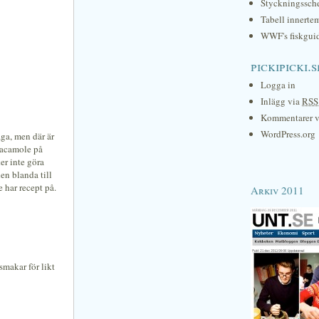
Styckningssc
Tabell innerte
WWF's fiskgui
pickipicki.s
Logga in
Inlägg via
RSS
Kommentarer 
WordPress.org
ga, men där är
guacamole på
er inte göra
len blanda till
 har recept på.
Arkiv 2011
smakar för likt