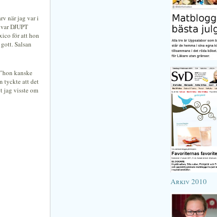
rv när jag var i
 var DJUPT
xico för att hon
 gott. Salsan
g ”hon kanske
n tyckte att det
t jag visste om
Arkiv 2010