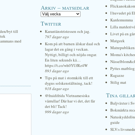
Arkiv – matsedlar
Flickanokakor
I huvudet på E
Kardemumma
Twitter
Lilla matderiv
en/byt till
Karantänstristessen och jag.
Livet på en gå
stek
797 dagar ago
Matgeek
llsammans med
Kom på att barnen älskar daal och
Matrepubliken
lagar det en gång i veckan.
Nyttigt, billigt och nöjda ongar.
Moma's kitche
En liten sekunds kä…
Nässelblom&c
https://t.co/wh0YUfRz4W
Pyttes matblog
893 dagar ago
Ragazze
Tips på mat i stormkök till ett
Stilig mat
dygns solskenstältning, tack!
918 dagar ago
Tina gilla
@fraidifrida Vietnamesiska
vårrullar! Där har vi det, det får
Baljväxter i Sv
det bli! Tack!
Bokmärkta rec
999 dagar ago
Natuskyddsför
guide
SLV:s livsmede