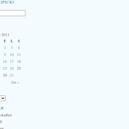
ipicki
r 2011
F
L
S
2
3
4
9
10
11
16
17
18
23
24
25
30
31
Jan »
ar
skafferi
ll
hen