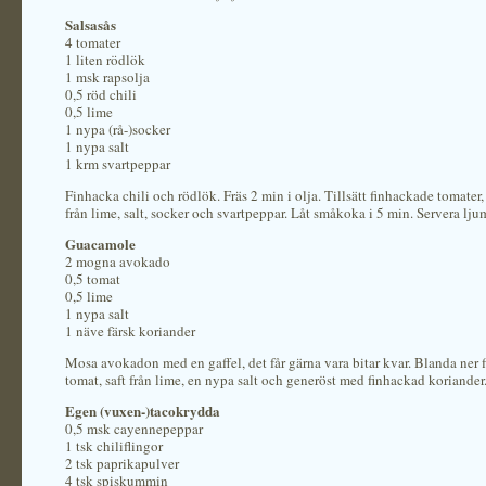
Salsasås
4 tomater
1 liten rödlök
1 msk rapsolja
0,5 röd chili
0,5 lime
1 nypa (rå-)socker
1 nypa salt
1 krm svartpeppar
Finhacka chili och rödlök. Fräs 2 min i olja. Tillsätt finhackade tomater,
från lime, salt, socker och svartpeppar. Låt småkoka i 5 min. Servera lju
Guacamole
2 mogna avokado
0,5 tomat
0,5 lime
1 nypa salt
1 näve färsk koriander
Mosa avokadon med en gaffel, det får gärna vara bitar kvar. Blanda ner 
tomat, saft från lime, en nypa salt och generöst med finhackad koriander
Egen (vuxen-)tacokrydda
0,5 msk cayennepeppar
1 tsk chiliflingor
2 tsk paprikapulver
4 tsk spiskummin