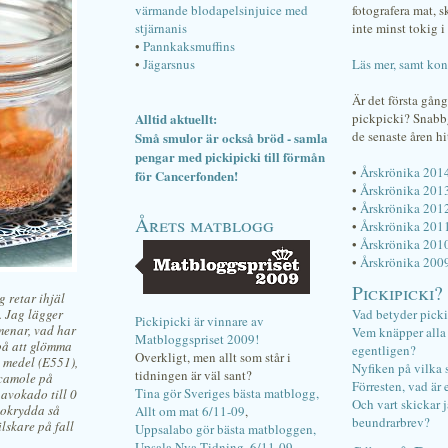
värmande blodapelsinjuice med
fotografera mat, 
stjärnanis
inte minst tokig i 
•
Pannkaksmuffins
•
Jägarsnus
Läs mer, samt kon
Är det första gån
Alltid aktuellt:
pickpicki? Snab
de senaste åren hi
Små smulor är också bröd - samla
pengar med pickipicki till förmån
•
Årskrönika 201
för Cancerfonden!
•
Årskrönika 201
•
Årskrönika 201
Årets matblogg
•
Årskrönika 201
•
Årskrönika 201
•
Årskrönika 200
Pickipicki?
 retar ihjäl
. Jag lägger
Vad betyder pick
Pickipicki är vinnare av
 menar, vad har
Vem knäpper alla f
Matbloggspriset 2009!
 på att glömma
egentligen?
Overkligt, men allt som står i
e medel (E551),
Nyfiken på vilka 
tidningen är väl sant?
acamole på
Förresten, vad är 
Tina gör Sveriges bästa matblogg,
 avokado till 0
Och vart skickar j
cokrydda så
Allt om mat 6/11-09
,
beundrarbrev?
lskare på fall
Uppsalabo gör bästa matbloggen,
Upsala Nya Tidning, 6/11-09
.