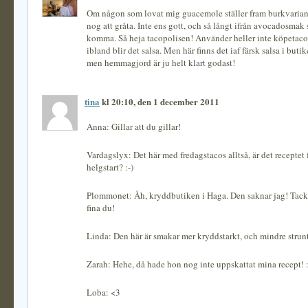
Om någon som lovat mig guacemole ställer fram burkvariant
nog att gråta. Inte ens gott, och så långt ifrån avocadosma
komma. Så heja tacopolisen! Använder heller inte köpetac
ibland blir det salsa. Men här finns det iaf färsk salsa i buti
men hemmagjord är ju helt klart godast!
tina
kl 20:10, den 1 december 2011
Anna: Gillar att du gillar!
Vardagslyx: Det här med fredagstacos alltså, är det receptet 
helgstart? :-)
Plommonet: Åh, kryddbutiken i Haga. Den saknar jag! Tack s
fina du!
Linda: Den här är smakar mer kryddstarkt, och mindre strun
Zarah: Hehe, då hade hon nog inte uppskattat mina recept! :
Loba: <3