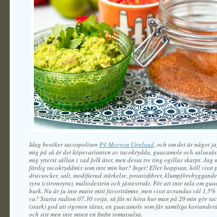
Idag besöker tacospolisen
P4 Morgon Uppland,
och om det är något jag
mig på så är det köpevarianten av tacokrydda, guacamole och salsasås
mig ytterst sällan i vad folk äter, men dessa tre ting ogillas skarpt. Jag
färdig tacokryddmix som inte min har? Inget! Eller hoppsan, höll visst
druvsocker, salt, modifierad stärkelse, potatisfibrer, klumpförebyggand
syra (citronsyra), maltodextrin och jästextrakt. För att inte tala om gu
burk. Nu är ju inte matte mitt favoritämne, men visst avrundas väl 1,5%
va? Starta radion 07.30 vetja, så får ni höra hur man på 20 min gör ta
(stark) god att ögonen tåras, en guacamole som får samtliga korianderä
och sist men inte minst en finfin tomatsalsa.