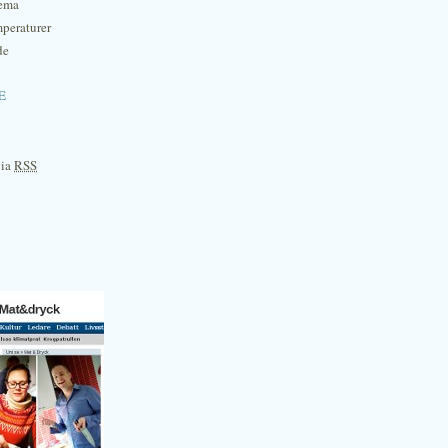
hema
mperaturer
de
e
via
RSS