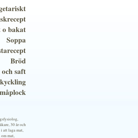
getariskt
iskrecept
t o bakat
Soppa
tarecept
Bröd
 och saft
 kyckling
småplock
ngsfysiolog,
kare, 30 år och
i att laga mat,
a om mat,