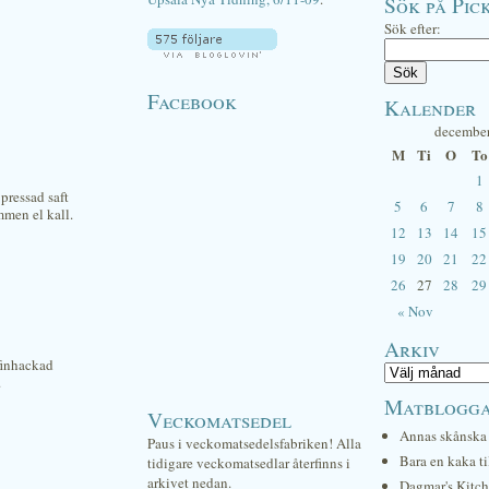
Sök på Pick
Sök efter:
Facebook
Kalender
decembe
M
Ti
O
To
1
 pressad saft
5
6
7
8
mmen el kall.
12
13
14
15
19
20
21
22
26
27
28
29
« Nov
Arkiv
finhackad
.
Matblogg
Veckomatsedel
Annas skånska 
Paus i veckomatsedelsfabriken! Alla
Bara en kaka ti
tidigare veckomatsedlar återfinns i
arkivet nedan.
Dagmar's Kitc