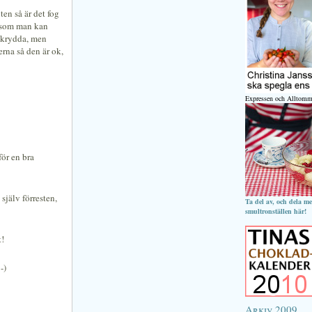
en så är det fog
k som man kan
okrydda, men
kerna så den är ok,
Expressen och Alltomm
för en bra
jälv förresten,
Ta del av, och dela m
smultronställen här!
t!
-)
Arkiv 2009