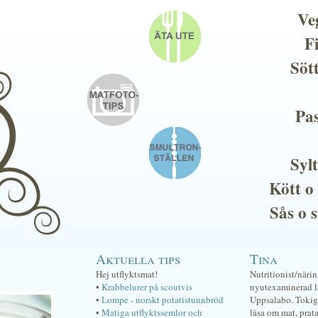
Ve
F
Söt
Pas
Sylt
Kött o
Sås o 
Aktuella tips
Tina
Hej utflyktsmat!
Nutritionist/näri
•
Krabbelurer på scoutvis
nyutexaminerad lä
•
Lompe - norskt potatistunnbröd
Uppsalabo. Tokig 
•
Matiga utflyktssemlor och
läsa om mat, prat