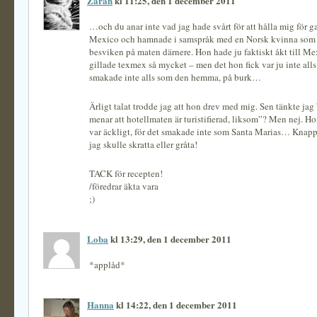
Zarah
kl 11:25, den 1 december 2011
…och du anar inte vad jag hade svårt för att hålla mig för ga
Mexico och hamnade i samspråk med en Norsk kvinna som
besviken på maten därnere. Hon hade ju faktiskt åkt till Me
gillade texmex så mycket – men det hon fick var ju inte alls
smakade inte alls som den hemma, på burk…
Ärligt talat trodde jag att hon drev med mig. Sen tänkte ja
menar att hotellmaten är turistifierad, liksom”? Men nej. Ho
var äckligt, för det smakade inte som Santa Marias… Knapp
jag skulle skratta eller gråta!
TACK för recepten!
/föredrar äkta vara
;)
Loba
kl 13:29, den 1 december 2011
*applåd*
Hanna
kl 14:22, den 1 december 2011