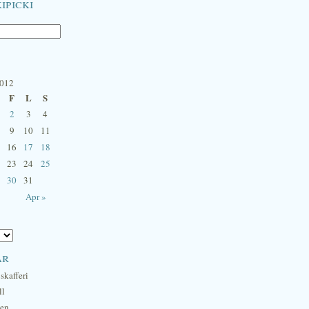
ipicki
2012
F
L
S
2
3
4
9
10
11
16
17
18
23
24
25
30
31
Apr »
ar
skafferi
ll
hen