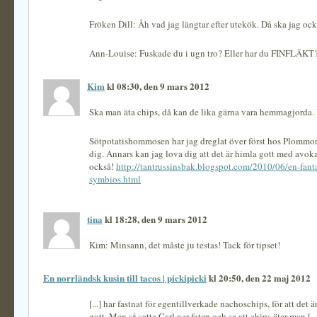
Fröken Dill: Åh vad jag längtar efter utekök. Då ska jag ocks
Ann-Louise: Fuskade du i ugn tro? Eller har du FINFLÄKT?
Kim
kl 08:30, den 9 mars 2012
Ska man äta chips, då kan de lika gärna vara hemmagjorda. 
Sötpotatishommosen har jag dreglat över först hos Plommo
dig. Annars kan jag lova dig att det är himla gott med av
också!
http://tantrussinsbak.blogspot.com/2010/06/en-fanta
symbios.html
tina
kl 18:28, den 9 mars 2012
Kim: Minsann, det måste ju testas! Tack för tipset!
En norrländsk kusin till tacos | pickipicki
kl 20:50, den 22 maj 2012
[...] har fastnat för egentillverkade nachoschips, för att det 
gott. Men så satte Carl ner foten och sa att chips äter man [...