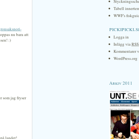
Styckningssc
Tabell innerte
WWF's fiskgui
pickipicki.s
ronsaksnori-
oppas nu bara att
Logga in
sen! :)
Inlägg via
RSS
Kommentarer 
WordPress.org
Arkiv 2011
er som jag fryser
på landet!