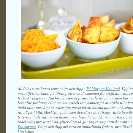
Alldeles strax har vi tema chips och dipp i
P4 Morgon Uppland
. Uppla
melodifestivalsfinal på lördag, eller en täckmantel för att få äta chips o
frukost? Ingen vet. Nachoschipsen är prima är slå till på om man har t
legat lite för länge eller om helt enkelt inte känner för att cykla till affä
ändå talar om chips så måste jag passa på att nämna potatis- och sötp
till höger i bild. Meckiga, goda, men dessvärre inte riktigt värda besvär
frityroset lade sig som en dimma över lägenheten. Får man önska sig en b
födelsedagspresent? Vad gäller dipp så gör jag en sötpotatiskommus in
Plommonet
. Chips och dipp må vara en annorlunda frukost, men likväl 
klockslag.