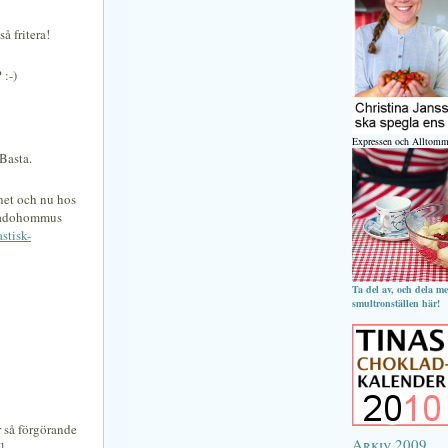
å fritera!
 :-)
Expressen och Alltomm
Basta.
net och nu hos
okadohommus
stisk-
Ta del av, och dela m
smultronställen här!
är så förgörande
Arkiv 2009
]