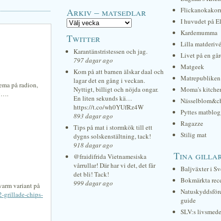
Arkiv – matsedlar
Flickanokakor
I huvudet på E
Kardemumma
Twitter
Lilla matderiv
Karantänstristessen och jag.
Livet på en gå
797 dagar ago
Matgeek
Kom på att barnen älskar daal och
Matrepubliken
lagar det en gång i veckan.
tema på radion,
Nyttigt, billigt och nöjda ongar.
Moma's kitche
sv….
En liten sekunds kä…
Nässelblom&c
https://t.co/wh0YUfRz4W
Pyttes matblog
893 dagar ago
Ragazze
Tips på mat i stormkök till ett
Stilig mat
dygns solskenstältning, tack!
918 dagar ago
Tina gilla
@fraidifrida Vietnamesiska
vårrullar! Där har vi det, det får
Baljväxter i Sv
det bli! Tack!
Bokmärkta rec
999 dagar ago
 varm variant på
Natuskyddsför
-grillade-chips-
guide
SLV:s livsmede