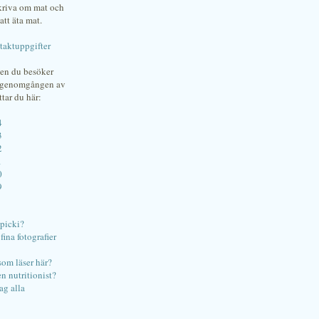
skriva om mat och
att äta mat.
taktuppgifter
gen du besöker
bgenomgången av
ttar du här:
4
3
2
1
0
9
ipicki?
ina fotografier
som läser här?
en nutritionist?
ag alla