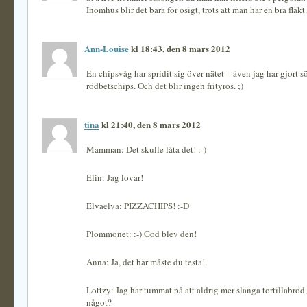
Inomhus blir det bara för osigt, trots att man har en bra fläkt.
Ann-Louise
kl 18:43, den 8 mars 2012
En chipsvåg har spridit sig över nätet – även jag har gjort s
rödbetschips. Och det blir ingen frityros. ;)
tina
kl 21:40, den 8 mars 2012
Mamman: Det skulle låta det! :-)
Elin: Jag lovar!
Elvaelva: PIZZACHIPS! :-D
Plommonet: :-) God blev den!
Anna: Ja, det här måste du testa!
Lottzy: Jag har tummat på att aldrig mer slänga tortillabröd
något?