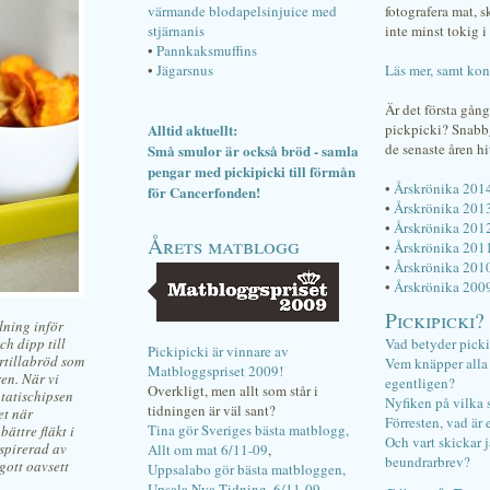
värmande blodapelsinjuice med
fotografera mat, 
stjärnanis
inte minst tokig i 
•
Pannkaksmuffins
•
Jägarsnus
Läs mer, samt kon
Är det första gån
Alltid aktuellt:
pickpicki? Snab
de senaste åren hi
Små smulor är också bröd - samla
pengar med pickipicki till förmån
•
Årskrönika 201
för Cancerfonden!
•
Årskrönika 201
•
Årskrönika 201
Årets matblogg
•
Årskrönika 201
•
Årskrönika 201
•
Årskrönika 200
Pickipicki?
dning inför
ch dipp till
Vad betyder pick
Pickipicki är vinnare av
ortillabröd som
Vem knäpper alla f
Matbloggspriset 2009!
ren. När vi
egentligen?
Overkligt, men allt som står i
otatischipsen
Nyfiken på vilka 
tidningen är väl sant?
et när
Förresten, vad är 
Tina gör Sveriges bästa matblogg,
ättre fläkt i
Och vart skickar j
spirerad av
Allt om mat 6/11-09
,
beundrarbrev?
gott oavsett
Uppsalabo gör bästa matbloggen,
Upsala Nya Tidning, 6/11-09
.