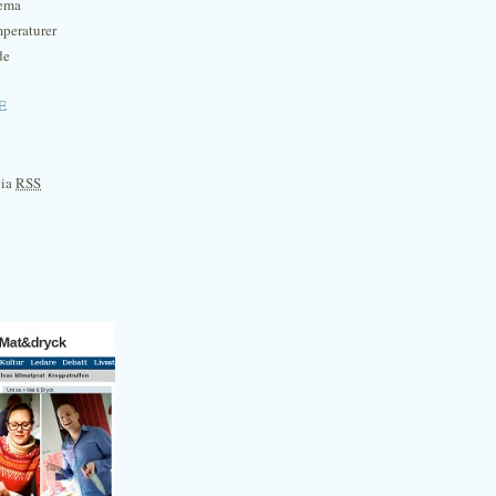
hema
mperaturer
de
e
via
RSS