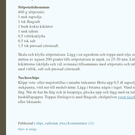
Sötpotatishommus
400 g sötpotatis
1 msk rapsolja
1 tsk flingsalt
1 burk kokta kikärtor
1 msk tahini
0,5 vitlöksklyfta
0,5 tsk salt
1,5 tsk pressad citronsaft.
Skala och klyfta sötpotatisen. Lägg i en ugnsform och toppa med olja oc
mitten av ugnen 200 grader tills sötpotatisen är mjuk, ca 25-30 min. Lå
kikärtorna (sköljda och väl avrunna) tillsammans med sötpotatis och ta
med vitlök, salt och pressad citronsaft.
Nachoschips
Klipp vete- eller majstortillas i mindre trekanter. Hetta upp 0,5 dl rapsol
stekpanna, vrid ner till medelvärme. Lägg i bitarna några i taget. Vänd n
färg. När de har fin färg och är knapriga, plocka upp och lägg med en ta
hushållspapper. Toppas förslagsvis med flingsalt, chilipulver,
egen taco
eller liknande.
Publicerad i
chips
,
radiomat
,
röra
|
Kommentarer (12)
Skriv ut inlägg