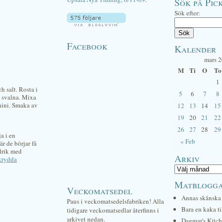
Sök på Pick
Sök efter:
Facebook
Kalender
mars 
M
Ti
O
To
1
h salt. Rosta i
5
6
7
8
t svalna. Mixa
hini. Smaka av
12
13
14
15
19
20
21
22
26
27
28
29
ja i en
« Feb
är de börjar få
llrik med
Arkiv
krydda
Matblogg
Veckomatsedel
Annas skånska 
Paus i veckomatsedelsfabriken! Alla
Bara en kaka ti
tidigare veckomatsedlar återfinns i
arkivet nedan.
Dagmar's Kitc