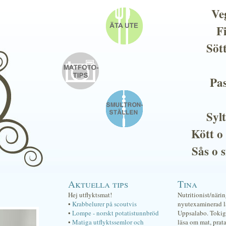
Ve
F
Söt
Pas
Sylt
Kött o
Sås o 
Aktuella tips
Tina
Hej utflyktsmat!
Nutritionist/näri
•
Krabbelurer på scoutvis
nyutexaminerad lä
•
Lompe - norskt potatistunnbröd
Uppsalabo. Tokig 
•
Matiga utflyktssemlor och
läsa om mat, prat