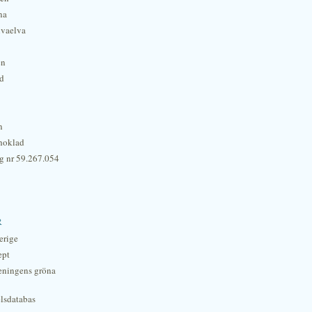
na
lvaelva
én
rd
n
hoklad
g nr 59.267.054
r
erige
ept
eningens gröna
lsdatabas