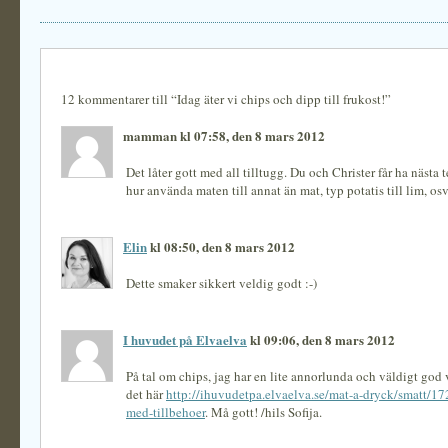
12 kommentarer till “Idag äter vi chips och dipp till frukost!”
mamman kl 07:58, den 8 mars 2012
Det låter gott med all tilltugg. Du och Christer får ha nästa 
hur använda maten till annat än mat, typ potatis till lim, o
Elin
kl 08:50, den 8 mars 2012
Dette smaker sikkert veldig godt :-)
I huvudet på Elvaelva
kl 09:06, den 8 mars 2012
På tal om chips, jag har en lite annorlunda och väldigt god
det här
http://ihuvudetpa.elvaelva.se/mat-a-dryck/smatt/172
med-tillbehoer
. Må gott! /hils Sofija.