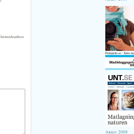
n hemsideadress
Pickipicki.se - Årets m
Arkiv 2008