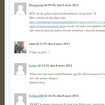
Plommonet
kl 09:56, den 8 mars 2012
KUL att du gillar sötpotatishummusen så mycket! :D
Min variant på den finns här
http://mormorsplommonmarmelad.blogspot.com/2011/11/g
med-sotpotatishummus.html
om du vill kika och jämföra. H
alla som lyssnar på radion förstår storheten i den här hummu
anna kl 11:53, den 8 mars 2012
Chips är gott! :)
Lottzy
kl 13:31, den 8 mars 2012
Vilket bra tips med tortillabröden, jag får alltid enmassa öv
ner och senare slänger…
kram Lottzy
Fröken Dill
kl 16:16, den 8 mars 2012
SNART kommer säsongen då man kan fritera ute i pergolan 