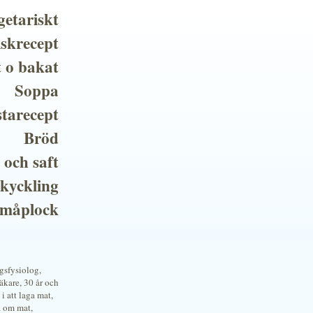
getariskt
iskrecept
t o bakat
Soppa
tarecept
Bröd
 och saft
 kyckling
småplock
ngsfysiolog,
kare, 30 år och
i att laga mat,
a om mat,