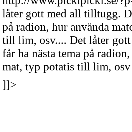
http://www.pickipicki.se
låter gott med all tilltugg. 
på radion, hur använda maten
till lim, osv....
Det låter got
får ha nästa tema på radion,
mat, typ potatis till lim, os
]]>