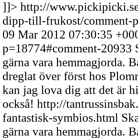
]]>
http://www.pickipicki.s
dipp-till-frukost/commen
09 Mar 2012 07:30:35 +00
p=18774#comment-20933
gärna vara hemmagjorda. Ba
dreglat över först hos Plo
kan jag lova dig att det ä
också! http://tantrussinsba
fantastisk-symbios.html
Ska
gärna vara hemmagjorda. Ba