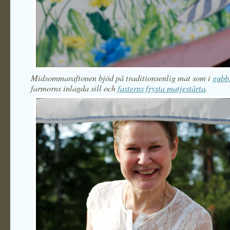
Midsommaraftonen bjöd på traditionsenlig mat som i
gubb
farmorns inlagda sill och
fasterns frysta matjestårta
.