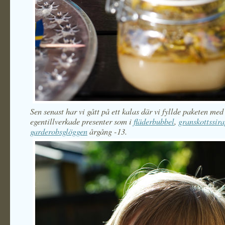
Sen senast har vi gått på ett kalas där vi fyllde paketen med
egentillverkade presenter som i
fläderbubbel
,
granskottssir
garderobsglöggen
årgång -13.