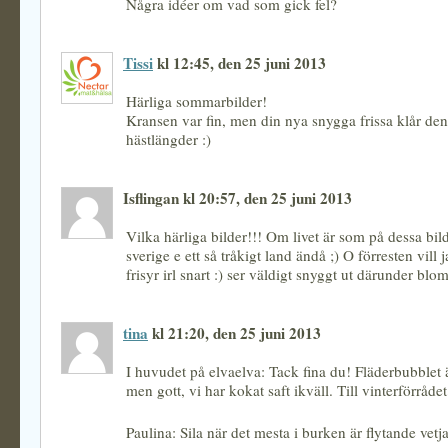
Några idéer om vad som gick fel?
Tissi
kl 12:45, den 25 juni 2013
Härliga sommarbilder!
Kransen var fin, men din nya snygga frissa klår de
hästlängder :)
Isflingan kl 20:57, den 25 juni 2013
Vilka härliga bilder!!! Om livet är som på dessa bil
sverige e ett så tråkigt land ändå ;) O förresten vill 
frisyr irl snart :) ser väldigt snyggt ut därunder blo
tina
kl 21:20, den 25 juni 2013
I huvudet på elvaelva: Tack fina du! Fläderbubblet är
men gott, vi har kokat saft ikväll. Till vinterförrådet
Paulina: Sila när det mesta i burken är flytande vetj