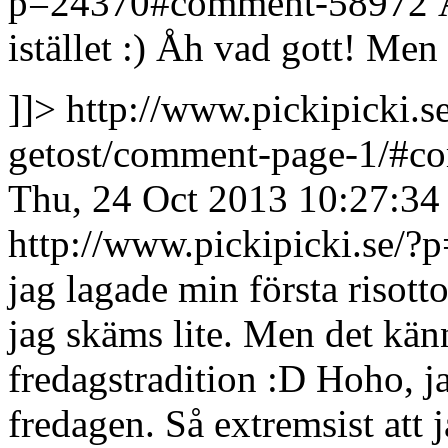
p=24370#comment-58972
istället :)
Åh vad gott! Men ta
]]>
http://www.pickipicki.
getost/comment-page-1/#
Thu, 24 Oct 2013 10:27:34
http://www.pickipicki.se
jag lagade min första risotto
jag skäms lite. Men det känn
fredagstradition :D
Hoho, ja
fredagen. Så extremsist att 