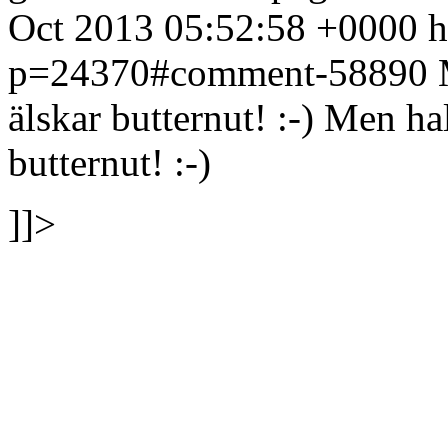
Oct 2013 05:52:58 +0000
h
p=24370#comment-58890
älskar butternut! :-)
Men hall
butternut! :-)
]]>