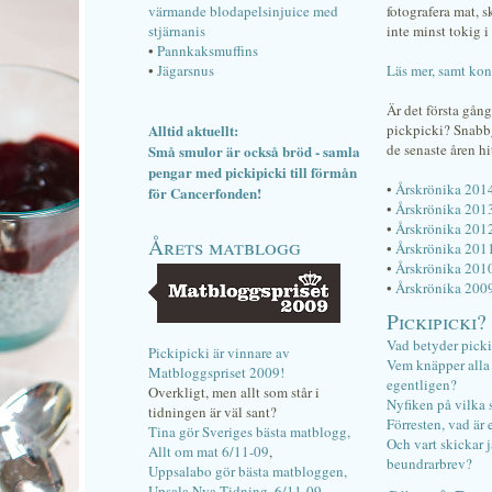
värmande blodapelsinjuice med
fotografera mat, 
stjärnanis
inte minst tokig i 
•
Pannkaksmuffins
•
Jägarsnus
Läs mer, samt kon
Är det första gån
Alltid aktuellt:
pickpicki? Snab
de senaste åren hi
Små smulor är också bröd - samla
pengar med pickipicki till förmån
•
Årskrönika 201
för Cancerfonden!
•
Årskrönika 201
•
Årskrönika 201
Årets matblogg
•
Årskrönika 201
•
Årskrönika 201
•
Årskrönika 200
Pickipicki?
Vad betyder pick
Pickipicki är vinnare av
Vem knäpper alla f
Matbloggspriset 2009!
egentligen?
Overkligt, men allt som står i
Nyfiken på vilka 
tidningen är väl sant?
Förresten, vad är 
Tina gör Sveriges bästa matblogg,
Och vart skickar j
Allt om mat 6/11-09
,
beundrarbrev?
Uppsalabo gör bästa matbloggen,
Upsala Nya Tidning, 6/11-09
.