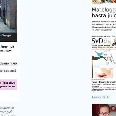
Arkiv 2010
 radion en
rmet gick,
låljus. Jag