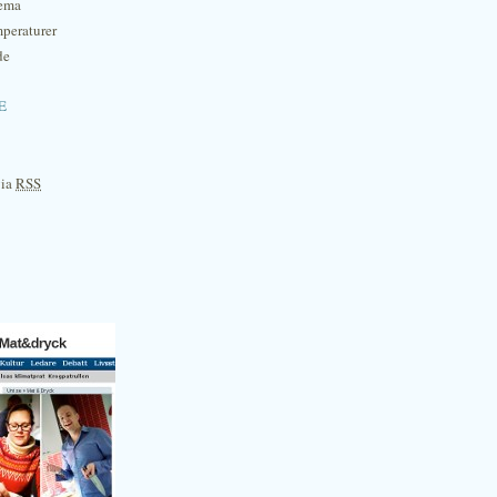
hema
mperaturer
de
e
via
RSS