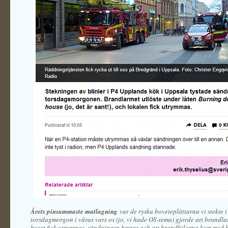
Årets pinsammaste matlagning
var de ryska boveteplättarna vi stekte i
torsdagmorgon i våras vars os (jo, vi hade OS-tema) gjorde att brandla
huset fick utrymmas, sändningen brytas och att brandbilarna kom med b