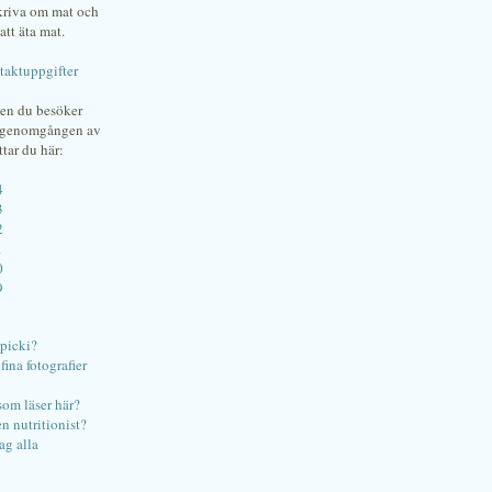
skriva om mat och
att äta mat.
taktuppgifter
gen du besöker
bgenomgången av
ttar du här:
4
3
2
1
0
9
ipicki?
ina fotografier
som läser här?
en nutritionist?
ag alla