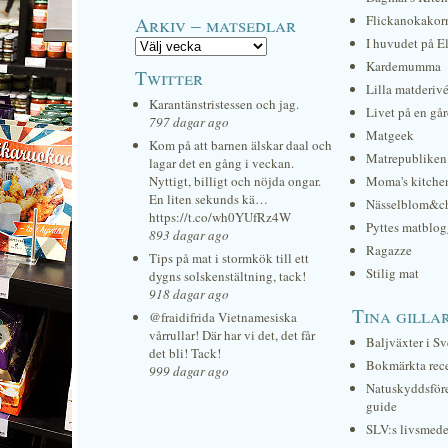
Arkiv – matsedlar
Flickanokakor
I huvudet på E
Kardemumma
Twitter
Lilla matderiv
Karantänstristessen och jag.
Livet på en gå
797 dagar ago
Matgeek
Kom på att barnen älskar daal och
Matrepubliken
lagar det en gång i veckan.
Nyttigt, billigt och nöjda ongar.
Moma's kitche
En liten sekunds kä…
Nässelblom&c
https://t.co/wh0YUfRz4W
Pyttes matblog
893 dagar ago
Ragazze
Tips på mat i stormkök till ett
Stilig mat
dygns solskenstältning, tack!
918 dagar ago
Tina gilla
@fraidifrida Vietnamesiska
vårrullar! Där har vi det, det får
Baljväxter i Sv
det bli! Tack!
Bokmärkta rec
999 dagar ago
Natuskyddsför
guide
SLV:s livsmede