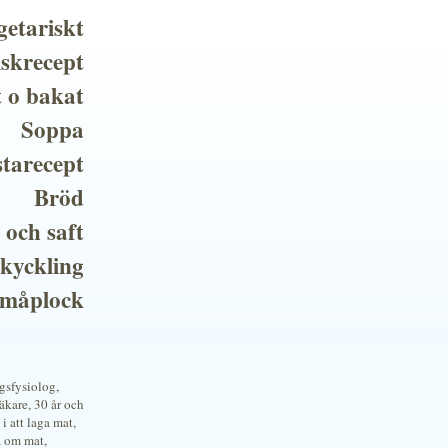
getariskt
iskrecept
t o bakat
Soppa
tarecept
Bröd
 och saft
 kyckling
småplock
ngsfysiolog,
kare, 30 år och
i att laga mat,
a om mat,