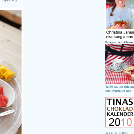
Expressen och Alltomm
Ta del av, och dela m
smultronställen här!
Arkiv 2009