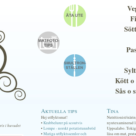
Ve
F
Söt
Pas
Sylt
Kött o
Sås o 
Aktuella tips
Tina
Hej utflyktsmat!
Nutritionist/näri
•
Krabbelurer på scoutvis
nyutexaminerad lä
ris i huvudet
•
Lompe - norskt potatistunnbröd
Uppsalabo. Tokig 
•
Matiga utflyktssemlor och
läsa om mat, prat