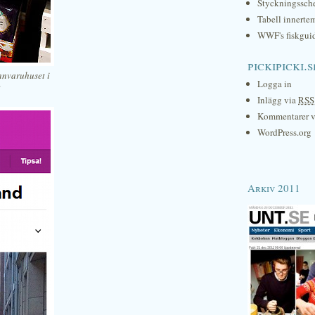
Styckningssc
Tabell innerte
WWF's fiskgui
pickipicki.s
nnvaruhuset i
Logga in
e
Inlägg via
RSS
Kommentarer 
WordPress.org
Arkiv 2011