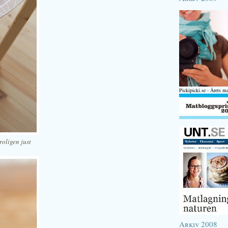
Pickipicki.se - Årets m
roligen just
Arkiv 2008