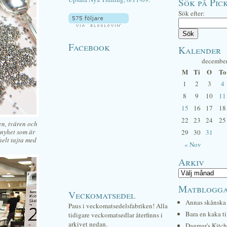
Sök på Pick
Sök efter:
Facebook
Kalender
decembe
M
Ti
O
To
1
2
3
4
8
9
10
11
15
16
17
18
22
23
24
25
en, tvären och
tnyhet som är
29
30
31
helt tajta med
« Nov
Arkiv
Matblogg
Veckomatsedel
Annas skånska 
Paus i veckomatsedelsfabriken! Alla
Bara en kaka ti
tidigare veckomatsedlar återfinns i
arkivet nedan.
Dagmar's Kitc