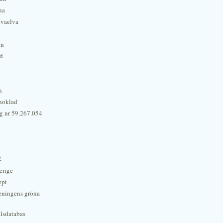
na
lvaelva
én
rd
n
hoklad
g nr 59.267.054
r
erige
ept
eningens gröna
lsdatabas