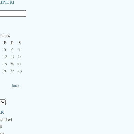
ipicki
r 2014
F
L
S
5
6
7
12
13
14
19
20
21
26
27
28
Jan »
ar
skafferi
ll
hen