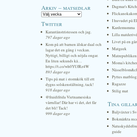
Arkiv – matsedlar
Dagmar's Kitc
Flickanokakor
I huvudet på E
Twitter
Kardemumma
Karantänstristessen och jag.
Lilla matderiv
797 dagar ago
Livet på en gå
Kom på att barnen älskar daal och
Matgeek
lagar det en gång i veckan.
Nyttigt, billigt och nöjda ongar.
Matrepubliken
En liten sekunds kä…
Moma's kitche
https://t.co/wh0YUfRz4W
Nässelblom&c
893 dagar ago
Pyttes matblog
Tips på mat i stormkök till ett
Ragazze
dygns solskenstältning, tack!
918 dagar ago
Stilig mat
@fraidifrida Vietnamesiska
vårrullar! Där har vi det, det får
Tina gilla
det bli! Tack!
Baljväxter i Sv
999 dagar ago
Bokmärkta rec
Natuskyddsför
guide