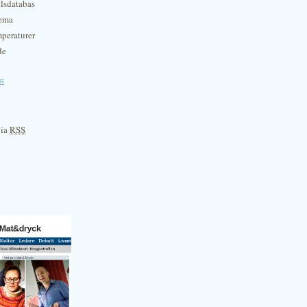
lsdatabas
hema
mperaturer
de
e
via
RSS