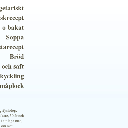
getariskt
iskrecept
t o bakat
Soppa
tarecept
Bröd
 och saft
 kyckling
småplock
ngsfysiolog,
kare, 30 år och
i att laga mat,
a om mat,