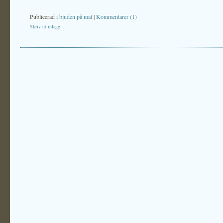
Publicerad i
bjuden på mat
|
Kommentarer (1)
Skriv ut inlägg