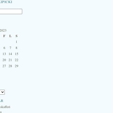
ipicki
 2023
F
L
S
1
6
7
8
13
14
15
20
21
22
27
28
29
ar
skafferi
ll