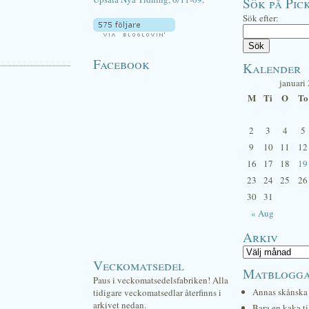
Sök på Pick
Sök efter:
Facebook
Kalender
januari
M
Ti
O
To
2
3
4
5
9
10
11
12
16
17
18
19
23
24
25
26
30
31
« Aug
Arkiv
Veckomatsedel
Matblogg
Paus i veckomatsedelsfabriken! Alla
Annas skånska 
tidigare veckomatsedlar återfinns i
arkivet nedan.
Bara en kaka ti