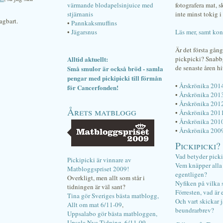
värmande blodapelsinjuice med
fotografera mat, 
stjärnanis
inte minst tokig i 
agbart.
•
Pannkaksmuffins
•
Jägarsnus
Läs mer, samt kon
Är det första gån
Alltid aktuellt:
pickpicki? Snab
de senaste åren hi
Små smulor är också bröd - samla
pengar med pickipicki till förmån
•
Årskrönika 201
för Cancerfonden!
•
Årskrönika 201
•
Årskrönika 201
Årets matblogg
•
Årskrönika 201
•
Årskrönika 201
•
Årskrönika 200
Pickipicki?
Vad betyder pick
Pickipicki är vinnare av
Vem knäpper alla f
Matbloggspriset 2009!
egentligen?
Overkligt, men allt som står i
Nyfiken på vilka 
tidningen är väl sant?
Förresten, vad är 
Tina gör Sveriges bästa matblogg,
Och vart skickar j
Allt om mat 6/11-09
,
beundrarbrev?
Uppsalabo gör bästa matbloggen,
Upsala Nya Tidning, 6/11-09
.