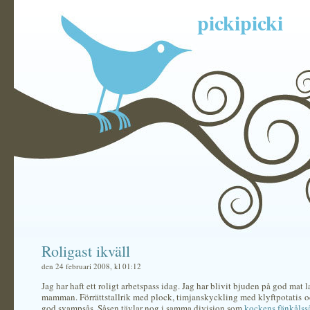
pickipicki
Roligast ikväll
den 24 februari 2008, kl 01:12
Jag har haft ett roligt arbetspass idag. Jag har blivit bjuden på god mat 
mamman. Förrättstallrik med plock, timjanskyckling med klyftpotatis o
god svampsås. Såsen tävlar nog i samma division som
kockens fänkålss