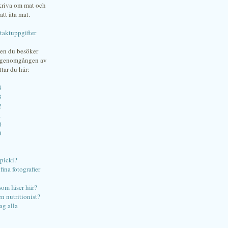
skriva om mat och
att äta mat.
taktuppgifter
gen du besöker
bgenomgången av
ttar du här:
4
3
2
1
0
9
ipicki?
ina fotografier
som läser här?
en nutritionist?
ag alla