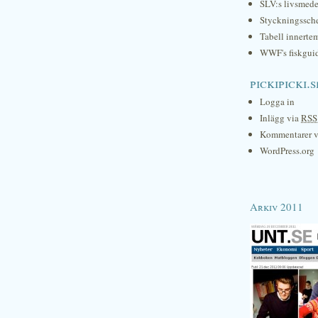
SLV:s livsmede
Styckningssc
Tabell innerte
WWF's fiskgui
pickipicki.s
Logga in
Inlägg via
RSS
Kommentarer 
WordPress.org
Arkiv 2011