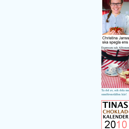
Expressen och Alltomm
Ta del av, och dela m
smultronställen här!