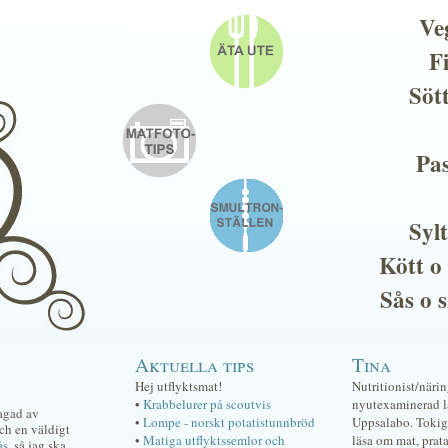
Ve
F
Söt
Pas
Sylt
Kött o
Sås o 
Aktuella tips
Tina
Hej utflyktsmat!
Nutritionist/näri
•
Krabbelurer på scoutvis
nyutexaminerad lä
lagad av
•
Lompe - norskt potatistunnbröd
Uppsalabo. Tokig 
ch en väldigt
•
Matiga utflyktssemlor och
läsa om mat, prat
ås
, så jag ska