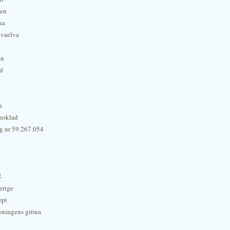
hen
na
lvaelva
én
rd
n
hoklad
g nr 59.267.054
r
erige
ept
eningens gröna