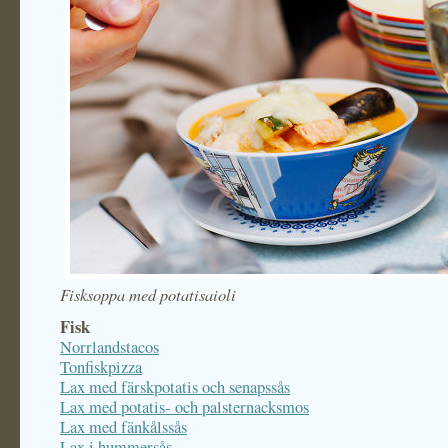
Fisksoppa med potatisaioli
Fisk
Norrlandstacos
Tonfiskpizza
Lax med färskpotatis och senapssås
Lax med potatis- och palsternacksmos
Lax med fänkålssås
Lax i hummersås