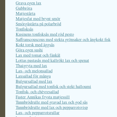
Grava egen lax
Gubbröra
Matjestårta
Matjesfat med brynt smör
Smörgåstårta på polarbröd
Tonfisksås
Kusinens tonfisksås med röd pesto
Saffranscouscous med stekta grönsaker och ångkokt fisk
Kokt torsk med äggsås
Göra egen sushi
Lax med tomat och fänkål
Lottas pastasås med kallrökt lax och spenat
Thaigryta med lax
Lax- och melonsallad
Laxsallad för många
Bulgursallad med lax
Bulgursallad med tonfisk och stekt halloumi
Tonfisk- och chèvresallad
Faster Annikas frysta matjessill
Tunnbrödrulle med gravad lax och god sås
Tunnbrödrulle med lax och pepparrotsvisp
Lax- och pepparrotsrullar