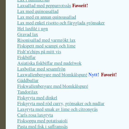
Favorit!
Laxsallad med pepparrotssås
Lax med quinoasallad
Lax med en annan quinoasallad
Lax med enkel risotto och färgglada grönsaker
Hel laxfilé i ugn
Gravad lax
Risonisallad med varmrökt lax
Fiskspett med scampi och lime
Fish’n'chips på mitt vis
Fiskbiffar
Asiatiska fiskbiffar med nudelwok
Laxbollar med sesamfrön
Nytt!
Favorit!
Laxwallenbergare med blomkålspuré
Gäddbullar
Fiskwallenbergare med blomkålspuré
Tandorilax
Fiskgryta med dinkel
Fiskgryta med röd curry, grönsaker och nudlar
Laxgryta med smak av lime och citrongräs
Carls rosa laxgryta
Fisksoppa med potatisaioli
Pasta med fisk i saffranssås