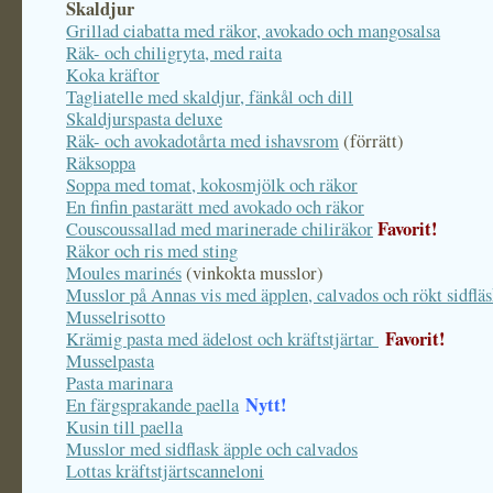
Skaldjur
Grillad ciabatta med räkor, avokado och mangosalsa
Räk- och chiligryta, med raita
Koka kräftor
Tagliatelle med skaldjur, fänkål och dill
Skaldjurspasta deluxe
Räk- och avokadotårta med ishavsrom
(förrätt)
Räksoppa
Soppa med tomat, kokosmjölk och räkor
En finfin pastarätt med avokado och räkor
Favorit!
Couscoussallad med marinerade chiliräkor
Räkor och ris med sting
Moules marinés
(vinkokta musslor)
Musslor på Annas vis med äpplen, calvados och rökt sidflä
Musselrisotto
Favorit!
Krämig pasta med ädelost och kräftstjärtar
Musselpasta
Pasta marinara
Nytt!
En färgsprakande paella
Kusin till paella
Musslor med sidflask äpple och calvados
Lottas kräftstjärtscanneloni