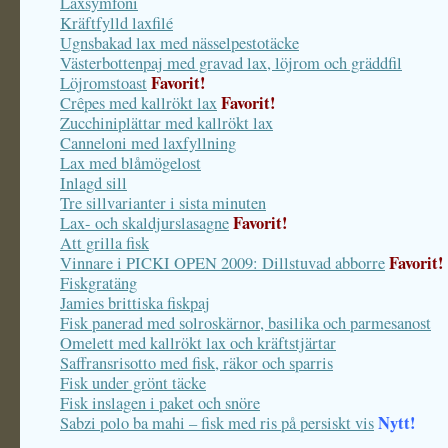
Laxsymfoni
Kräftfylld laxfilé
Ugnsbakad lax med nässelpestotäcke
Västerbottenpaj med gravad lax, löjrom och gräddfil
Favorit!
Löjromstoast
Favorit!
Crêpes med kallrökt lax
Zucchiniplättar med kallrökt lax
Canneloni med laxfyllning
Lax med blåmögelost
Inlagd sill
Tre sillvarianter i sista minuten
Favorit!
Lax- och skaldjurslasagne
Att grilla fisk
Favorit!
Vinnare i PICKI OPEN 2009: Dillstuvad abborre
Fiskgratäng
Jamies brittiska fiskpaj
Fisk panerad med solroskärnor, basilika och parmesanost
Omelett med kallrökt lax och kräftstjärtar
Saffransrisotto med fisk, räkor och sparris
Fisk under grönt täcke
Fisk inslagen i paket och snöre
Nytt!
Sabzi polo ba mahi – fisk med ris på persiskt vis