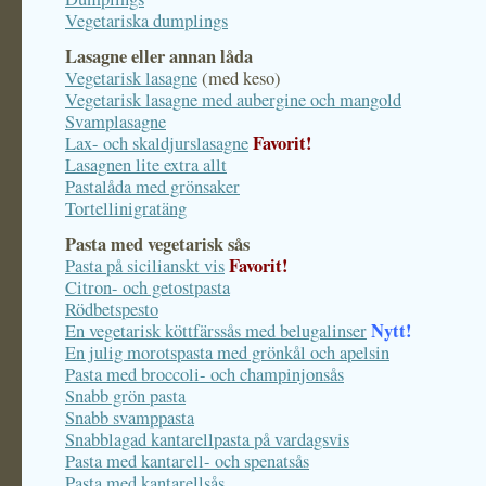
Vegetariska dumplings
Lasagne eller annan låda
Vegetarisk lasagne
(med keso)
Vegetarisk lasagne med aubergine och mangold
Svamplasagne
Favorit!
Lax- och skaldjurslasagne
Lasagnen lite extra allt
Pastalåda med grönsaker
Tortellinigratäng
Pasta med vegetarisk sås
Favorit!
Pasta på sicilianskt vis
Citron- och getostpasta
Rödbetspesto
Nytt!
En vegetarisk köttfärssås med belugalinser
En julig morotspasta med grönkål och apelsin
Pasta med broccoli- och champinjonsås
Snabb grön pasta
Snabb svamppasta
Snabblagad kantarellpasta på vardagsvis
Pasta med kantarell- och spenatsås
Pasta med kantarellsås