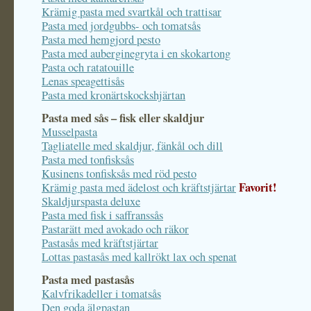
Krämig pasta med svartkål och trattisar
Pasta med jordgubbs- och tomatsås
Pasta med hemgjord pesto
Pasta med auberginegryta i en skokartong
Pasta och ratatouille
Lenas speagettisås
Pasta med kronärtskockshjärtan
Pasta med sås – fisk eller skaldjur
Musselpasta
Tagliatelle med skaldjur, fänkål och dill
Pasta med tonfisksås
Kusinens tonfisksås med röd pesto
Favorit!
Krämig pasta med ädelost och kräftstjärtar
Skaldjurspasta deluxe
Pasta med fisk i saffranssås
Pastarätt med avokado och räkor
Pastasås med kräftstjärtar
Lottas pastasås med kallrökt lax och spenat
Pasta med pastasås
Kalvfrikadeller i tomatsås
Den goda älgpastan