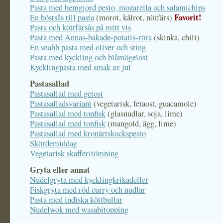
Pasta med hemgjord pesto, mozarella och salamichips
Favorit!
En höstsås till pasta
(morot, kålrot, nötfärs)
Pasta och köttfärsås på mitt vis
Pasta med Annas-bakade-potatis-röra
(skinka, chili)
En snabb pasta med oliver och sting
Pasta med kyckling och blåmögelost
Kycklingpasta med smak av jul
Pastasallad
Pastasallad med getost
Pastasalladsvariant
(vegetarisk, fetaost, guacamole)
Pastasallad med tonfisk
(glasnudlar, soja, lime)
Pastasallad med tonfisk
(mangold, ägg, lime)
Pastasallad med kronärtskockspesto
Skördemiddag
Vegetarisk skafferitömning
Gryta eller annat
Nudelgryta med kycklingkrikadeller
Fiskgryta med röd curry och nudlar
Pasta med indiska köttbullar
Nudelwok med wasabitopping