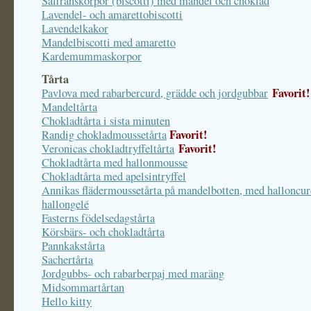
Saffranskorpor (biscotti) med mandel och choklad
Lavendel- och amarettobiscotti
Lavendelkakor
Mandelbiscotti med amaretto
Kardemummaskorpor
Tårta
Favorit!
Pavlova med rabarbercurd, grädde och jordgubbar
Mandeltårta
Chokladtårta i sista minuten
Favorit!
Randig chokladmoussetårta
Favorit!
Veronicas chokladtryffeltårta
Chokladtårta med hallonmousse
Chokladtårta med apelsintryffel
Annikas flädermoussetårta på mandelbotten, med halloncur
hallongelé
Fasterns födelsedagstårta
Körsbärs- och chokladtårta
Pannkakstårta
Sachertårta
Jordgubbs- och rabarberpaj med maräng
Midsommartårtan
Hello kitty