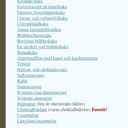
Kronans kaka
Favoritrecept på äppelkaka
Farmors favoritäppelkaka
Citron- och vallmofrökaka
Citronkladdkaka
Annas lavendelblondies
Blåbärscheesecake
Birgittas blåbärskaka
En särskilt god blåbärskaka
Banankaka
Äppelmuffins med kanel och kardemumma
Tebröd
Hallon- och chokladscones
Saffransscones
Kubb
Dammsugare
Systerns rosa dammsugare
Systerns ananaspaj
Hallonpaj
(lite åt cheesecake-hållet)
Favorit!
Chokladfondant
(varm chokladbakelse)
Lussebullar
Långjästa lussebullar