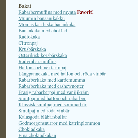
Bakat
Favorit!
Rabarbermuffins med mynta
Muumin banaanikakku
Momas karibiska banankaka
Banankaka med choklad
Radiokaka
Citronpaj
Krusbärskaka
Österikisk körsbärskaka
Rödvinbärsmuffins
Hallon- och nektarinpaj
Långpannekaka med hallon och röda vinbär
Rabarberkaka med kardemumma
Rabarberkaka med cashewnötter
Frasig rabarberpaj med vaniljkräm
Smulpaj med hallon och rabarber
Klassisk smulpaj med sommarbär
Smulpaj med röda vinbär
Kalasgoda blåbärsbullar
Godmorgonsnurror med katrinplommon
Chokladkaka
Fina chokladkakan