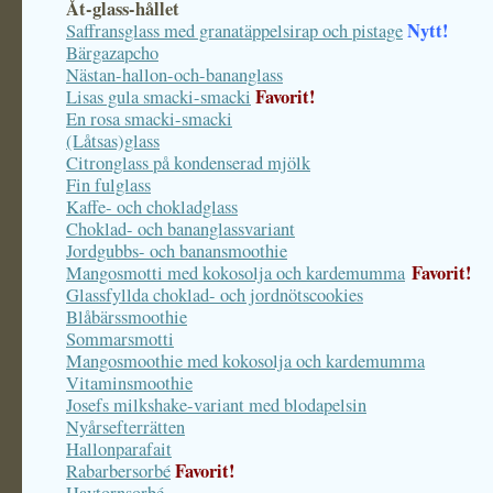
Åt-glass-hållet
Nytt!
Saffransglass med granatäppelsirap och pistage
Bärgazapcho
Nästan-hallon-och-bananglass
Favorit!
Lisas gula smacki-smacki
En rosa smacki-smacki
(Låtsas)glass
Citronglass på kondenserad mjölk
Fin fulglass
Kaffe- och chokladglass
Choklad- och bananglassvariant
Jordgubbs- och banansmoothie
Favorit!
Mangosmotti med kokosolja och kardemumma
Glassfyllda choklad- och jordnötscookies
Blåbärssmoothie
Sommarsmotti
Mangosmoothie med kokosolja och kardemumma
Vitaminsmoothie
Josefs milkshake-variant med blodapelsin
Nyårsefterrätten
Hallonparafait
Favorit!
Rabarbersorbé