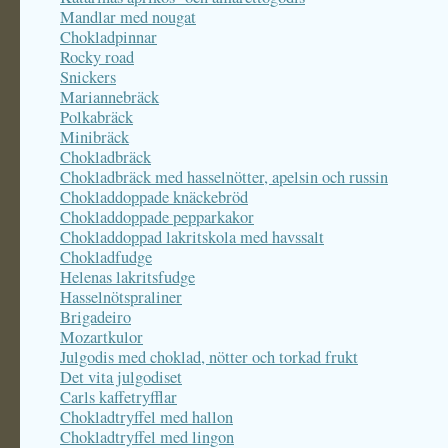
Mandlar med nougat
Chokladpinnar
Rocky road
Snickers
Mariannebräck
Polkabräck
Minibräck
Chokladbräck
Chokladbräck med hasselnötter, apelsin och russin
Chokladdoppade knäckebröd
Chokladdoppade pepparkakor
Chokladdoppad lakritskola med havssalt
Chokladfudge
Helenas lakritsfudge
Hasselnötspraliner
Brigadeiro
Mozartkulor
Julgodis med choklad, nötter och torkad frukt
Det vita julgodiset
Carls kaffetryfflar
Chokladtryffel med hallon
Chokladtryffel med lingon