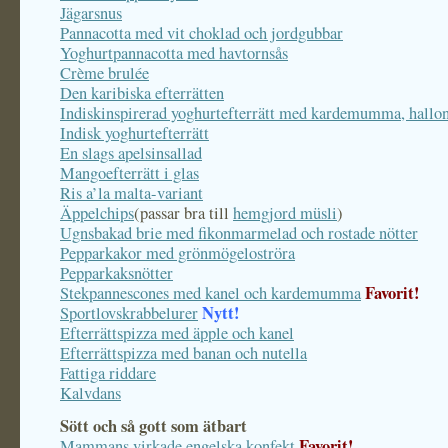
Jägarsnus
Pannacotta med vit choklad och jordgubbar
Yoghurtpannacotta med havtornsås
Crème brulée
Den karibiska efterrätten
Indiskinspirerad yoghurtefterrätt med kardemumma, hallo
Indisk yoghurtefterrätt
En slags apelsinsallad
Mangoefterrätt i glas
Ris a’la malta-variant
Äppelchips
(passar bra till
hemgjord müsli
)
Ugnsbakad brie med fikonmarmelad och rostade nötter
Pepparkakor med grönmögeloströra
Pepparkaksnötter
Favorit!
Stekpannescones med kanel och kardemumma
Nytt!
Sportlovskrabbelurer
Efterrättspizza med äpple och kanel
Efterrättspizza med banan och nutella
Fattiga riddare
Kalvdans
Sött och så gott som ätbart
Favorit!
Mammans virkade engelska konfekt