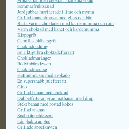
Fruktsallad med choklad- och kokosblad
Sommarfruktsallad
Jordgubbar marinerade i lime och mynta
Grillad mandelmassa med glass och bär
Bästa varma chokladen med kardemumma och rom
Varm choklad med kanel och kardemumma
Klappgröt
Camillas blåbärsgröt
Chokladpudding
En riktigt bra chokladefterrätt
Chokladmaränger
Rödvinbärsdessert
Chokladmousse
Hallonmousse med avokado
En supersnabb julefterrätt
Gino
Grillad banan med choklad
Dubbelfriterad grön matbanan med dipp
Stekt banan med rostad kokos
Grillad ananas
Snabb äppeldessert
Långbakta äpplen
Grillade äppelknyten