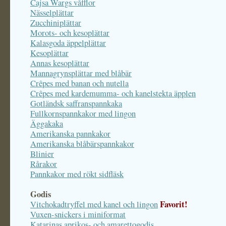
Cajsa Wargs våfflor
Nässelplättar
Zucchiniplättar
Morots- och kesoplättar
Kalasgoda äppelplättar
Kesoplättar
Annas kesoplättar
Mannagrynsplättar med blåbär
Crêpes med banan och nutella
Crêpes med kardemumma- och kanelstekta äpplen
Gotländsk saffranspannkaka
Fullkornspannkakor med lingon
Äggakaka
Amerikanska pannkakor
Amerikanska blåbärspannkakor
Blinier
Rårakor
Pannkakor med rökt sidfläsk
Godis
Favorit!
Vitchokadtryffel med kanel och lingon
Vuxen-snickers i miniformat
Katarinas aprikos- och amarettogodis