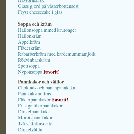
Havtornsorbé
Glass gjord på västerbottensost
Fryst cheesecake i glas
Soppa och kräm
Hallonsoppa mmed krutonger
Hallonkräm
Äppelkräm
Fläderkräm
Rabarberkräm med kardemummamjölk
Rödvinbärskräm
Spottsoppa
Favorit!
Nyponsoppa
Pannkakor och våfflor
Choklad- och bananpannkaka
Pannkaksmuffins
Favorit!
Fläderpannkakor
Frasiga fiberpannkakor
Dinkelpannkaka
Morotspannkakor
Två våffelfavoriter
Dinkelvåffla