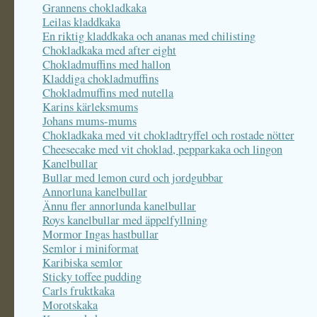
Grannens chokladkaka
Leilas kladdkaka
En riktig kladdkaka och ananas med chilisting
Chokladkaka med after eight
Chokladmuffins med hallon
Kladdiga chokladmuffins
Chokladmuffins med nutella
Karins kärleksmums
Johans mums-mums
Chokladkaka med vit chokladtryffel och rostade nötter
Cheesecake med vit choklad, pepparkaka och lingon
Kanelbullar
Bullar med lemon curd och jordgubbar
Annorluna kanelbullar
Ännu fler annorlunda kanelbullar
Roys kanelbullar med äppelfyllning
Mormor Ingas hastbullar
Semlor i miniformat
Karibiska semlor
Sticky toffee pudding
Carls fruktkaka
Morotskaka