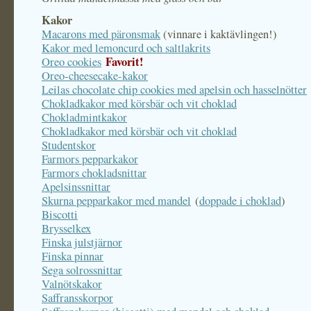
Kakor
Macarons med päronsmak
(vinnare i kaktävlingen!)
Kakor med lemoncurd och saltlakrits
Favorit!
Oreo cookies
Oreo-cheesecake-kakor
Leilas chocolate chip cookies med apelsin och hasselnötter
Chokladkakor med körsbär och vit choklad
Chokladmintkakor
Chokladkakor med körsbär och vit choklad
Studentskor
Farmors pepparkakor
Farmors chokladsnittar
Apelsinssnittar
Skurna pepparkakor med mandel
(
doppade i choklad
)
Biscotti
Brysselkex
Finska julstjärnor
Finska pinnar
Sega solrossnittar
Valnötskakor
Saffransskorpor