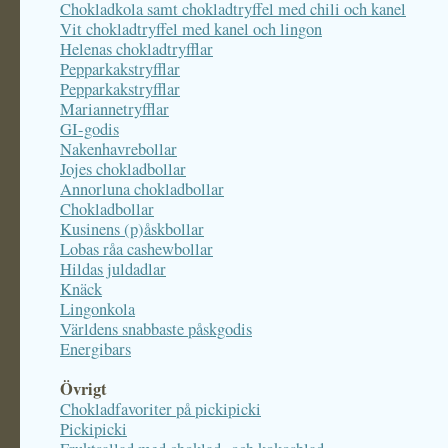
Chokladkola samt chokladtryffel med chili och kanel
Vit chokladtryffel med kanel och lingon
Helenas chokladtryfflar
Pepparkakstryfflar
Pepparkakstryfflar
Mariannetryfflar
GI-godis
Nakenhavrebollar
Jojes chokladbollar
Annorluna chokladbollar
Chokladbollar
Kusinens (p)åskbollar
Lobas råa cashewbollar
Hildas juldadlar
Knäck
Lingonkola
Världens snabbaste påskgodis
Energibars
Övrigt
Chokladfavoriter på pickipicki
Pickipicki