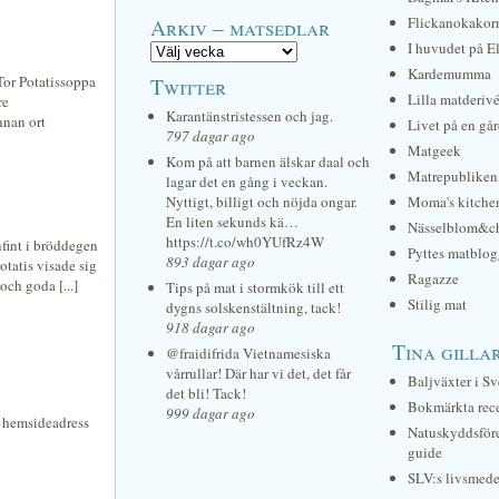
Arkiv – matsedlar
Flickanokakor
I huvudet på E
Kardemumma
 Tor Potatissoppa
Twitter
Lilla matderiv
re
Karantänstristessen och jag.
nnan ort
Livet på en gå
797 dagar ago
Matgeek
Kom på att barnen älskar daal och
Matrepubliken
lagar det en gång i veckan.
Nyttigt, billigt och nöjda ongar.
Moma's kitche
En liten sekunds kä…
Nässelblom&c
https://t.co/wh0YUfRz4W
infint i bröddegen
Pyttes matblog
893 dagar ago
otatis visade sig
Ragazze
och goda [...]
Tips på mat i stormkök till ett
Stilig mat
dygns solskenstältning, tack!
918 dagar ago
Tina gilla
@fraidifrida Vietnamesiska
vårrullar! Där har vi det, det får
Baljväxter i Sv
det bli! Tack!
Bokmärkta rec
999 dagar ago
n hemsideadress
Natuskyddsför
guide
SLV:s livsmede