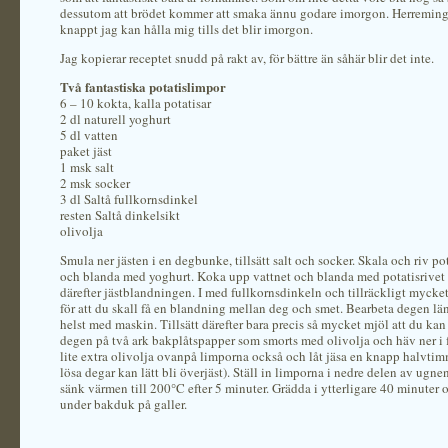
dessutom att brödet kommer att smaka ännu godare imorgon. Herremingu
knappt jag kan hålla mig tills det blir imorgon.
Jag kopierar receptet snudd på rakt av, för bättre än såhär blir det inte.
Två fantastiska potatislimpor
6 – 10 kokta, kalla potatisar
2 dl naturell yoghurt
5 dl vatten
paket jäst
1 msk salt
2 msk socker
3 dl Saltå fullkornsdinkel
resten Saltå dinkelsikt
olivolja
Smula ner jästen i en degbunke, tillsätt salt och socker. Skala och riv po
och blanda med yoghurt. Koka upp vattnet och blanda med potatisrivet o
därefter jästblandningen. I med fullkornsdinkeln och tillräckligt mycket
för att du skall få en blandning mellan deg och smet. Bearbeta degen lä
helst med maskin. Tillsätt därefter bara precis så mycket mjöl att du kan
degen på två ark bakplåtspapper som smorts med olivolja och häv ner i 
lite extra olivolja ovanpå limporna också och låt jäsa en knapp halvti
lösa degar kan lätt bli överjäst). Ställ in limporna i nedre delen av ug
sänk värmen till 200°C efter 5 minuter. Grädda i ytterligare 40 minuter o
under bakduk på galler.