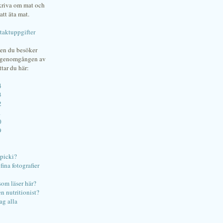
skriva om mat och
att äta mat.
taktuppgifter
gen du besöker
bgenomgången av
ttar du här:
4
3
2
1
0
9
ipicki?
ina fotografier
som läser här?
en nutritionist?
ag alla