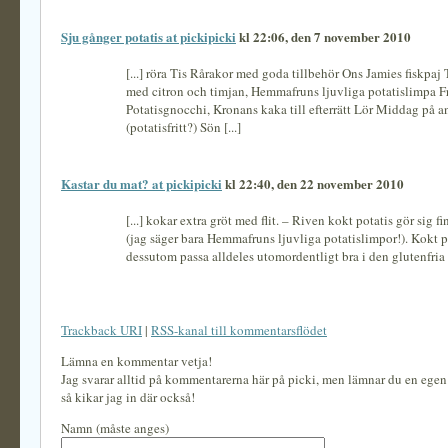
Sju gånger potatis at pickipicki
kl 22:06, den 7 november 2010
[...] röra Tis Rårakor med goda tillbehör Ons Jamies fiskpaj
med citron och timjan, Hemmafruns ljuvliga potatislimpa F
Potatisgnocchi, Kronans kaka till efterrätt Lör Middag på a
(potatisfritt?) Sön [...]
Kastar du mat? at pickipicki
kl 22:40, den 22 november 2010
[...] kokar extra gröt med flit. – Riven kokt potatis gör sig f
(jag säger bara Hemmafruns ljuvliga potatislimpor!). Kokt p
dessutom passa alldeles utomordentligt bra i den glutenfria 
Trackback URI
|
RSS-kanal till kommentarsflödet
Lämna en kommentar vetja!
Jag svarar alltid på kommentarerna här på picki, men lämnar du en ege
så kikar jag in där också!
Namn (måste anges)