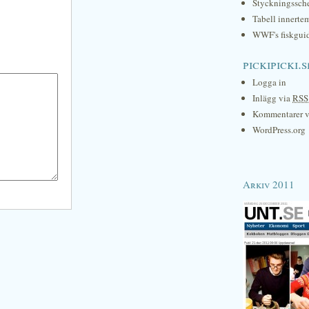
Styckningssc
Tabell innerte
WWF's fiskgui
pickipicki.s
Logga in
Inlägg via
RSS
Kommentarer 
WordPress.org
Arkiv 2011