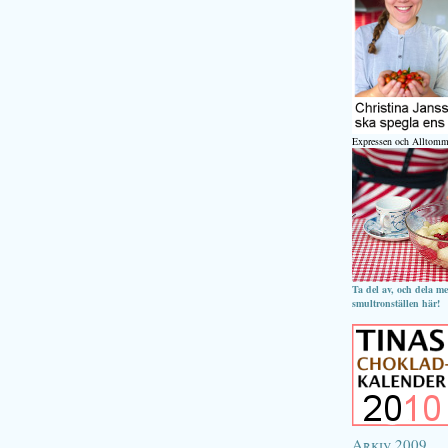
Expressen och Alltomm
Ta del av, och dela m
smultronställen här!
Arkiv 2009