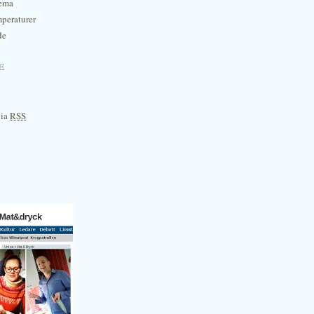
hema
mperaturer
de
e
via
RSS