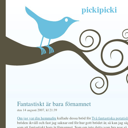
pickipicki
Fantastiskt är bara förnamnet
den 14 augusti 2007, kl 21:39
Om jag var din hemmafru
kallade dessa bröd för
Två fantastiska potatis
bröden ikväll och fast jag saknar ord för hur gott brödet är, så kan jag s
som att fantastiskt bara är förnamnet. Som om inte detta vore bra nog så