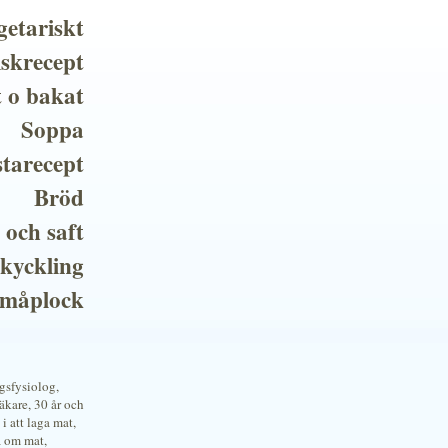
getariskt
iskrecept
t o bakat
Soppa
tarecept
Bröd
 och saft
 kyckling
småplock
ngsfysiolog,
kare, 30 år och
i att laga mat,
a om mat,