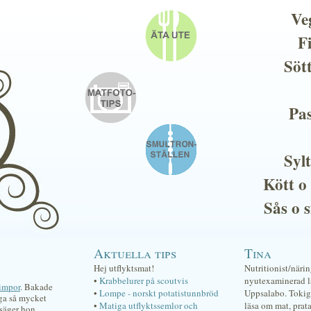
Ve
F
Söt
Pas
Sylt
Kött o
Sås o 
Aktuella tips
Tina
Hej utflyktsmat!
Nutritionist/näri
•
Krabbelurer på scoutvis
nyutexaminerad lä
limpor
. Bakade
•
Lompe - norskt potatistunnbröd
Uppsalabo. Tokig 
äga så mycket
•
Matiga utflyktssemlor och
läsa om mat, prat
 säger hon