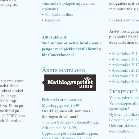
värmande blodapelsinjuice med
fotografera mat, 
d, jag tror
stjärnanis
inte minst tokig i 
•
Pannkaksmuffins
•
Jägarsnus
Läs mer, samt kon
Är det första gån
Alltid aktuellt:
pickpicki? Snab
de senaste åren hi
Små smulor är också bröd - samla
pengar med pickipicki till förmån
•
Årskrönika 201
för Cancerfonden!
•
Årskrönika 201
•
Årskrönika 201
Årets matblogg
•
Årskrönika 201
•
Årskrönika 201
tatisarna grovt
•
Årskrönika 200
ch tillsätt
Pickipicki?
 siktad dinkel
nge, länge,
Vad betyder pick
Pickipicki är vinnare av
 hälla upp
Vem knäpper alla f
Matbloggspriset 2009!
form. Dutta på
egentligen?
mme (bröd på
Overkligt, men allt som står i
Nyfiken på vilka 
nen på 250°C men
tidningen är väl sant?
Förresten, vad är 
ch låt svalna
Tina gör Sveriges bästa matblogg,
Och vart skickar j
Allt om mat 6/11-09
,
beundrarbrev?
Uppsalabo gör bästa matbloggen,
Upsala Nya Tidning, 6/11-09
.