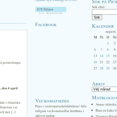
Sök på Pick
Sök efter:
Facebook
Kalender
augusti
M
Ti
O
To
1
2
6
7
8
9
13
14
15
16
20
21
22
23
 på potatislimpa.
27
28
29
30
Arkiv
, den 4 april
Matblogg
Veckomatsedel
både i öländska
Annas skånska 
Paus i veckomatsedelsfabriken! Alla
förresten var
Bara en kaka ti
tidigare veckomatsedlar återfinns i
ch mer [...]
arkivet nedan.
Dagmar's Kitc