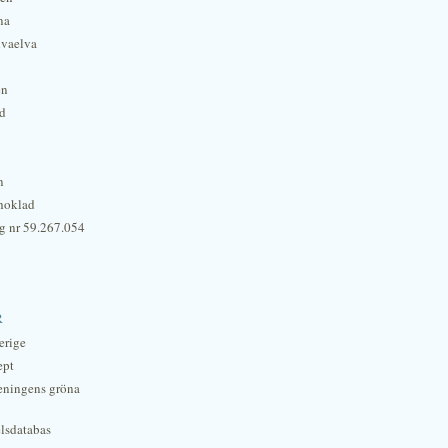
na
lvaelva
én
rd
n
hoklad
g nr 59.267.054
r
erige
ept
eningens gröna
lsdatabas