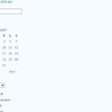
ipicki
 2007
F
L
S
3
4
5
10
11
12
17
18
19
24
25
26
31
Sep »
ar
skafferi
ll
hen