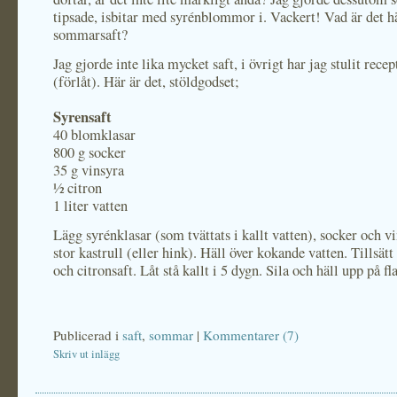
tipsade, isbitar med syrénblommor i. Vackert! Vad är det h
sommarsaft?
Jag gjorde inte lika mycket saft, i övrigt har jag stulit recep
(förlåt). Här är det, stöldgodset;
Syrensaft
40 blomklasar
800 g socker
35 g vinsyra
½ citron
1 liter vatten
Lägg syrénklasar (som tvättats i kallt vatten), socker och vi
stor kastrull (eller hink). Häll över kokande vatten. Tillsätt
och citronsaft. Låt stå kallt i 5 dygn. Sila och häll upp på fl
Publicerad i
saft
,
sommar
|
Kommentarer (7)
Skriv ut inlägg