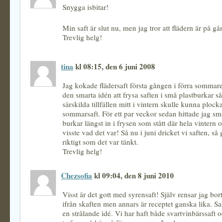
Snygga isbitar!
Min saft är slut nu, men jag tror att flädern är på gå
Trevlig helg!
tina
kl 08:15, den 6 juni 2008
Jag kokade flädersaft första gången i förra somma
den smarta idén att frysa saften i små plastburkar så
särskilda tillfällen mitt i vintern skulle kunna plocka
sommarsaft. För ett par veckor sedan hittade jag s
burkar längst in i frysen som stått där hela vintern
visste vad det var! Så nu i juni dricket vi saften, så
riktigt som det var tänkt.
Trevlig helg!
Chezsofia
kl 09:04, den 8 juni 2010
Visst är det gott med syrensaft! Själv rensar jag b
ifrån skaften men annars är receptet ganska lika. Saf
en strålande idé. Vi har haft både svartvinbärssaft o