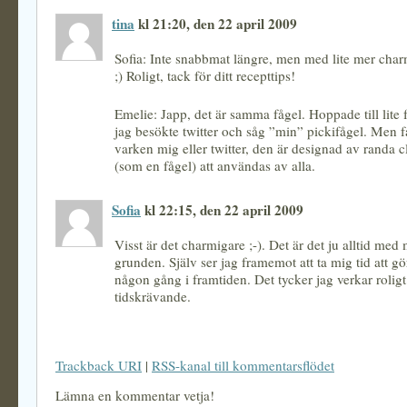
tina
kl 21:20, den 22 april 2009
Sofia: Inte snabbmat längre, men med lite mer char
;) Roligt, tack för ditt recepttips!
Emelie: Japp, det är samma fågel. Hoppade till lite
jag besökte twitter och såg ”min” pickifågel. Men få
varken mig eller twitter, den är designad av randa cl
(som en fågel) att användas av alla.
Sofia
kl 22:15, den 22 april 2009
Visst är det charmigare ;-). Det är det ju alltid med 
grunden. Själv ser jag framemot att ta mig tid att g
någon gång i framtiden. Det tycker jag verkar rolig
tidskrävande.
Trackback URI
|
RSS-kanal till kommentarsflödet
Lämna en kommentar vetja!