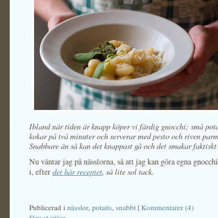
Ibland när tiden är knapp köper vi färdig gnocchi; små pota
kokar på två minuter och serverar med pesto och riven par
Snabbare än så kan det knappast gå och det smakar faktiskt 
Nu väntar jag på nässlorna, så att jag kan göra egna gnocch
det här receptet
, så lite sol tack.
i, efter
Publicerad i
nässlor
,
potatis
,
snabbt
|
Kommentarer (4)
Skriv ut inlägg