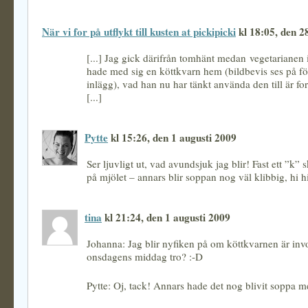
När vi for på utflykt till kusten at pickipicki
kl 18:05, den 28
[...] Jag gick därifrån tomhänt medan vegetarianen i
hade med sig en köttkvarn hem (bildbevis ses på f
inlägg), vad han nu har tänkt använda den till är fo
[...]
Pytte
kl 15:26, den 1 augusti 2009
Ser ljuvligt ut, vad avundsjuk jag blir! Fast ett ”k” s
på mjölet – annars blir soppan nog väl klibbig, hi 
tina
kl 21:24, den 1 augusti 2009
Johanna: Jag blir nyfiken på om köttkvarnen är invo
onsdagens middag tro? :-D
Pytte: Oj, tack! Annars hade det nog blivit soppa m