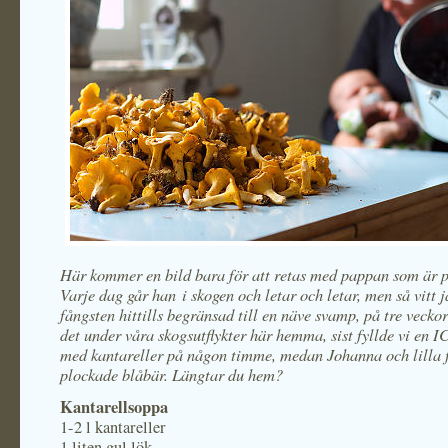
Här kommer en bild bara för att retas med pappan som är p
Varje dag går han i skogen och letar och letar, men så vitt j
fångsten hittills begränsad till en näve svamp, på tre vecko
det under våra skogsutflykter här hemma, sist fyllde vi en 
med kantareller på någon timme, medan Johanna och lilla f
plockade blåbär. Längtar du hem?
Kantarellsoppa
1-2 l kantareller
1 liten gul lök