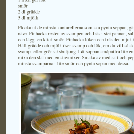
smör
2 dl grädde
5 dl mjölk
Plocka ut de minsta kantarellerna som ska pynta soppan, gär
näve. Finhacka resten av svampen och fräs i stekpannan, sal
och lägg en klick smör. Finhacka löken och fräs den mjuk i
Häll grädde och mjölk över svamp och lök, om du vill så skv
svamp- eller grönsaksbuljong. Låt soppan småputtra lite en
mixa den slät med en stavmixer. Smaka av med salt och pep
minsta svamparna i lite smör och pynta sopan med dessa.