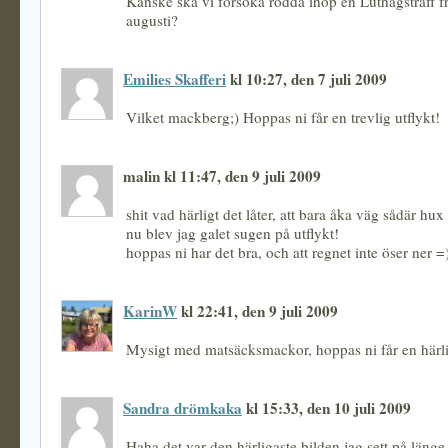
Kanske ska vi försöka rodda ihop en Luthagsträff 
augusti?
Emilies Skafferi
kl 10:27, den 7 juli 2009
Vilket mackberg;) Hoppas ni får en trevlig utflykt!
malin kl 11:47, den 9 juli 2009
shit vad härligt det låter, att bara åka väg sådär hux
nu blev jag galet sugen på utflykt!
hoppas ni har det bra, och att regnet inte öser ner =
KarinW
kl 22:41, den 9 juli 2009
Mysigt med matsäcksmackor, hoppas ni får en härli
Sandra drömkaka
kl 15:33, den 10 juli 2009
Haha det var den härligaste bilden jag sett på läng