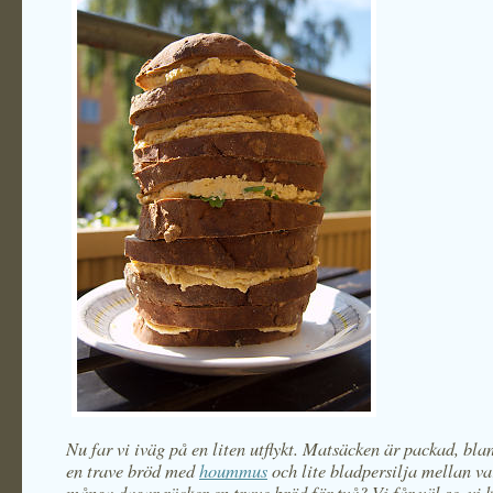
Nu far vi iväg på en liten utflykt. Matsäcken är packad, bl
en trave bröd med
hoummus
och lite bladpersilja mellan v
många dagar räcker en trave bröd för två? Vi får väl se, v