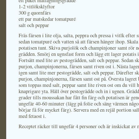
ett paket matlagningsgrädde
1-2 vitlöksklyftor
300 g quornfärs
ett par matskedar tomatpuré
salt och peppar
Fräs färsen i lite olja, salta, peppra och pressa i vitlk efter 
sedan tomatpuré och vatten så att färsen hänger ihop. Skala
potatisen tunt. Skiva purjolök och champinjoner samt rör ne
grädden. Smörj en ugnsfast form och lägg ett lager potatis i
Fortsätt med lite av pestogrädden, salt och peppar. Sedan sk
purjon, champinjonerna, färsen samt riven ost i. Nästa lager
igen samt lite mer pestogrädde, salt och peppar. Därefter sk
purjon, champinjonerna, färsen samt ost på. Översta lagret b
som toppas med salt, peppar samt lite riven ost om du vill 
knaprigare yta. Häll över pestogrädde och in i ugnen. Grädd
grader tills moussakan har fått fin färg och potatisen är g
ungefär 40-60 minuter (lägg på folie och säng värmen någ
börjar få för mycket färg). Servera med en rejäl portion sal
med fetaost i.
Receptet räcker till ungefär 4 personer och är inskickat av 