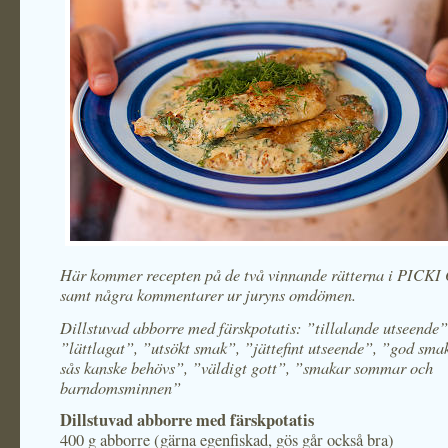
Här kommer recepten på de två vinnande rätterna i PICK
samt några kommentarer ur juryns omdömen.
Dillstuvad abborre med färskpotatis: ”tillalande utseende”
”lättlagat”, ”utsökt smak”, ”jättefint utseende”, ”god sma
sås kanske behövs”, ”väldigt gott”, ”smakar sommar och
barndomsminnen”
Dillstuvad abborre med färskpotatis
400 g abborre (gärna egenfiskad, gös går också bra)