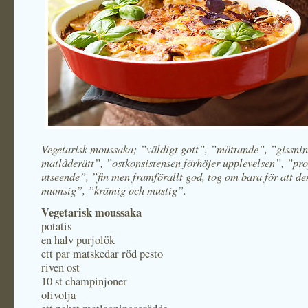
Vegetarisk moussaka; ”väldigt gott”, ”mättande”, ”gissnin
matlåderätt”, ”ostkonsistensen förhöjer upplevelsen”, ”pro
utseende”, ”fin men framförallt god, tog om bara för att de
mumsig”, ”krämig och mustig”.
Vegetarisk moussaka
potatis
en halv purjolök
ett par matskedar röd pesto
riven ost
10 st champinjoner
olivolja