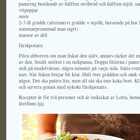
panering bestående av hälften ströbröd och hälften mjöl, sa
vitpeppar
smör
2-3 dl grädde (alternativt grädde + mjölk, beroende på hur 
sommarpromenad man tagit)
massor av dill
färskpotatis
Filea abborren om man fiskat den själv, annars räcker det m
av den. Smält smöret i en stekpanna. Doppa filéerna i pane
stek på medelvärme, några minuter på varje sida. Salta event
mer. När fisken börjar bli klar. Häll över grädden och sänk
något. Det ska puttra lite, men all sås ska inte koka bort. Kl
och servera genast med nykokt färskpotatis.
Receptet är för två personer och är inskickat av Lotta, henn
återfinns
här
.