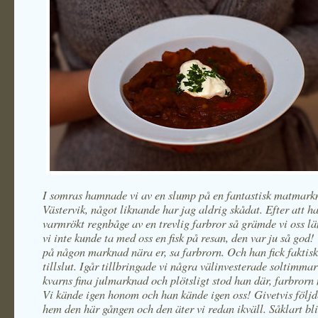
I somras hamnade vi av en slump på en fantastisk matmark
Västervik, något liknande har jag aldrig skådat. Efter att 
varmrökt regnbåge av en trevlig farbror så grämde vi oss lä
vi inte kunde ta med oss en fisk på resan, den var ju så god! 
på någon marknad nära er, sa farbrorn. Och han fick faktiskt
tillslut. Igår tillbringade vi några välinvesterade soltimma
kvarns fina julmarknad och plötsligt stod han där, farbrorn 
Vi kände igen honom och han kände igen oss! Givetvis följd
hem den här gången och den äter vi redan ikväll. Såklart bl