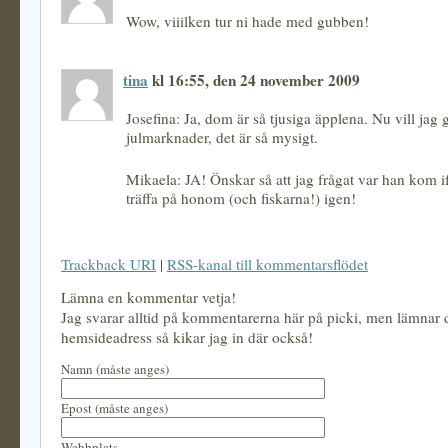
Wow, viiilken tur ni hade med gubben!
tina
kl 16:55, den 24 november 2009
Josefina: Ja, dom är så tjusiga äpplena. Nu vill jag g
julmarknader, det är så mysigt.
Mikaela: JA! Önskar så att jag frågat var han kom if
träffa på honom (och fiskarna!) igen!
Trackback URI
|
RSS-kanal till kommentarsflödet
Lämna en kommentar vetja!
Jag svarar alltid på kommentarerna här på picki, men lämnar
hemsideadress så kikar jag in där också!
Namn (måste anges)
Epost (måste anges)
Webbplats