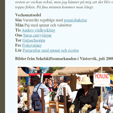
resten av veckan också, men jag känner på mig att det blir s
toppa fisken. På fina minnen kommer man långt.
Veckomatsedel
Sön
Varmrökt regnbåge med
potatisbakelse
Mån
Paj med spenat och valnötter
Tis
Anders vildkyckling
Ons
Saras curryjärpar
Tor
Gulaschsoppa
Fre
Fiskgratäng
Lör
Pastarullar med spenat och ricotta
Bilder från Sekelskiftesmarknaden i Västervik, juli 200