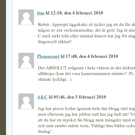
tina
kl 12:18, den 4 februari 2010
Robin: Appropå äggakaka så tycker jag att du får sk
någon av era veckomatsedlar, det är gott! Jag åt me
C med stekt tofu eller smulad fetaost har jag för mi
lingonsylt såklart!
Plommonet
kl 17:48, den 4 februari 2010
Det ABSOLUT roligaste i hela videon är det diskreta
alltihopa (kan det vara kameramannen måntro? :P). T
slutade lyckligt. :)
A&C
kl 05:46, den 5 februari 2010
Jag har precis kollat igenom hela din blogg (det tog
men eftersom jag har jobbat natt har jag haft tid! Vi
att du har en mycket fin blogg men mängder med r
och min sambo måste testa. Väldigr fina bilder ock
fredag!