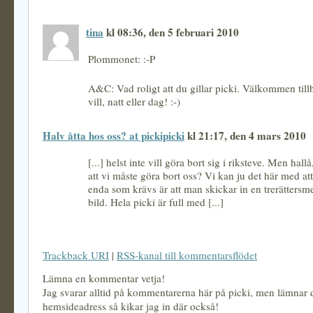
tina
kl 08:36, den 5 februari 2010
Plommonet: :-P
A&C: Vad roligt att du gillar picki. Välkommen till
vill, natt eller dag! :-)
Halv åtta hos oss? at pickipicki
kl 21:17, den 4 mars 2010
[...] helst inte vill göra bort sig i riksteve. Men hall
att vi måste göra bort oss? Vi kan ju det här med at
enda som krävs är att man skickar in en trerätters
bild. Hela picki är full med [...]
Trackback URI
|
RSS-kanal till kommentarsflödet
Lämna en kommentar vetja!
Jag svarar alltid på kommentarerna här på picki, men lämnar
hemsideadress så kikar jag in där också!