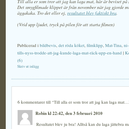
Till alla er som tror att jag kan laga mat, här är beviset på
Det smygfilmade klippet är från november när jag gjorde mit
äggakaka. Tro det eller ej,
resultatet blev faktiskt bra
.
(Vrid upp ljudet, tryck på pilen för att starta filmen)
Publicerad i
bildbevis
,
det röda köket
,
filmklipp
,
Mat-Tina
,
ni
tills-nyss-trodde-att-jag-kunde-laga-mat-räck-upp-en-hand
|
K
(6)
Skriv ut inlägg
6 kommentarer till “Till alla er som tror att jag kan laga mat…
Robin kl 22:42, den 3 februari 2010
Resultatet blev ju bra! Alltså kan du laga jättebra ma