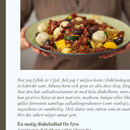
När jag fyllde år i fjol, fick jag 1 miljon korn i födelsedags
är faktiskt sant. Ätbara korn och gryn av alla dess slag, fär
Just den här salladsvarianten är med hela dinkelkorn, men 
kan givetvis bytas ut mot matvete, matkorn, bulgur eller li
gäller förresten samtliga salladsingredienser (som vanligt),
ingrediens är oumbärlig. Och slutar inte rätten som en mati
blir det säkert något annat gott.
En matig dinkelsallad för fyra
4 portioner dinkelkorn (eller liknande)