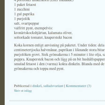
1 paket fetaost
1 zucchini
1 gul paprika
1 purjolök
salt, svartpeppar
valfritt pynt, exempelvis:
kronärtskockshjärtan, kalamata oliver,
soltorkade tomater, knaperstekt bacon
Koka kornen enligt anvisning på paketet. Under tiden: dela 
centimetertjocka halvmånar, paprikan i liknande stora bitar
purjolöken grovt. Stek grönsakerna i 5 minuter i lite olja, s
peppra. Knaperstek bacon och lägg på en bit hushållspapper
smulad fetaost i den (varma) kokta dinkeln. Blanda med de 
grönsakerna och toppa med pynt.
Publicerad i
dinkel
,
salladsvariant
|
Kommentarer (3)
Skriv ut inlägg