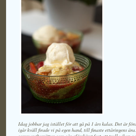
Idag jobbar jag istället för att gå på 1 års kalas. Det är fö
igår kväll firade vi på egen hand, till finaste ettåringens är
sommarefterrätten som går oförskämt fort att trolla ihop o