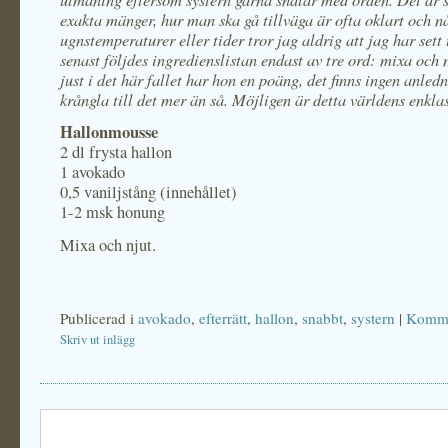
exakta mänger, hur man ska gå tillväga är ofta oklart och n
ugnstemperaturer eller tider tror jag aldrig att jag har sett 
senast följdes ingredienslistan endast av tre ord: mixa och n
just i det här fallet har hon en poäng, det finns ingen anledn
krångla till det mer än så. Möjligen är detta världens enkla
Hallonmousse
2 dl frysta hallon
1 avokado
0,5 vaniljstång (innehållet)
1-2 msk honung
Mixa och njut.
Publicerad i
avokado
,
efterrätt
,
hallon
,
snabbt
,
systern
|
Komme
Skriv ut inlägg