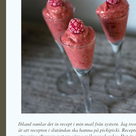
Ibland ramlar det in recept i min mail från systern. Jag tro
är att recepten i slutändan ska hamna på pickipicki. Recept
utmaning eftersom systern gärna snålar med orden. Det är 