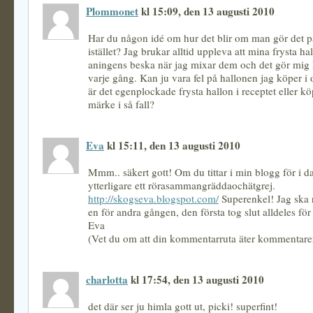
Plommonet
kl 15:09, den 13 augusti 2010
Har du någon idé om hur det blir om man gör det p
istället? Jag brukar alltid uppleva att mina frysta hal
aningens beska när jag mixar dem och det gör mig l
varje gång. Kan ju vara fel på hallonen jag köper i
är det egenplockade frysta hallon i receptet eller kö
märke i så fall?
Eva
kl 15:11, den 13 augusti 2010
Mmm.. säkert gott! Om du tittar i min blogg för i da
ytterligare ett rörasammangräddaochätgrej.
http://skogseva.blogspot.com/
Superenkel! Jag ska
en för andra gången, den första tog slut alldeles för 
Eva
(Vet du om att din kommentarruta äter kommentare
charlotta
kl 17:54, den 13 augusti 2010
det där ser ju himla gott ut, picki! superfint!