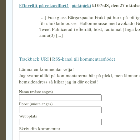
Efterrätt på rekordfart! | pickipicki
kl 07:48, den 27 oktob
[...] Fuskglass Bärgazpacho Frukt-på-burk-på-piffigt-
för-chokladmousse Hallonmousse med avokado Fat
Tweet Publicerad i efterrätt, höst, radiomat | Inga 
ännu(0) [...]
Trackback URI
|
RSS-kanal till kommentarsflödet
Lämna en kommentar vetja!
Jag svarar alltid på kommentarerna här på picki, men lämnar
hemsideadress så kikar jag in där också!
Namn (måste anges)
Epost (måste anges)
Webbplats
Skriv din kommentar