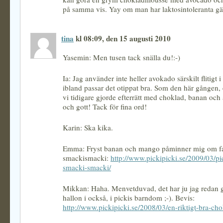
på samma vis. Yay om man har laktosintoleranta gäs
tina
kl 08:09, den 15 augusti 2010
Yasemin: Men tusen tack snälla du!:-)
Ia: Jag använder inte heller avokado särskilt flitigt i
ibland passar det otippat bra. Som den här gången, 
vi tidigare gjorde efterrätt med choklad, banan och
och gott! Tack för fina ord!
Karin: Ska kika.
Emma: Fryst banan och mango påminner mig om fa
smackismacki:
http://www.pickipicki.se/2009/03/pic
smacki-smacki/
Mikkan: Haha. Menvetduvad, det har ju jag redan g
hallon i också, i pickis barndom ;-). Bevis:
http://www.pickipicki.se/2008/03/en-riktigt-bra-chok