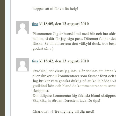
hoppas att ni får en fin helg!
tina
kl 18:05, den 13 augusti 2010
Plommonet: Jag är bortskämd med bär och har aldr
hallon, så där får jag säga pass. Däremot funkar det
färska. Se till att servera den välkyld dock, tror bes
godast så. :-)
tina
kl 18:42, den 13 augusti 2010
Eva:
Nej, det visste jag inte. Går det inte att lämn
eller skriver du kommentarer som fastnar först och 
Jag brukar vara ganska duktig på att kolla både i vän
godkänd-kön och bland de kommentarer som sorte
skräppost.
Din tidigare kommentar låg faktiskt bland skräppos
Ska kika in röroan förresten, tack för tips!
Charlotta: :-) Trevlig helg till dig med!