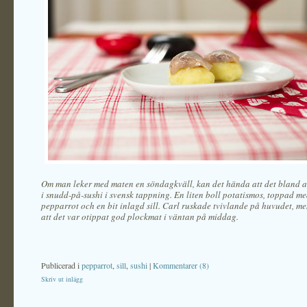
Om man leker med maten en söndagkväll, kan det hända att det bland a
i snudd-på-sushi i svensk tappning. En liten boll potatismos, toppad me
pepparrot och en bit inlagd sill. Carl ruskade tvivlande på huvudet, m
att det var otippat god plockmat i väntan på middag.
Publicerad i
pepparrot
,
sill
,
sushi
|
Kommentarer (8)
Skriv ut inlägg