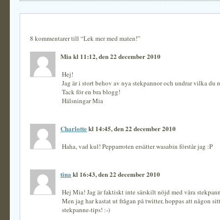
8 kommentarer till “Lek mer med maten!”
Mia kl 11:12, den 22 december 2010
Hej!
Jag är i stort behov av nya stekpannor och undrar vilka d
Tack för en bra blogg!
Hälsningar Mia
Charlotte
kl 14:45, den 22 december 2010
Haha, vad kul! Pepparroten ersätter wasabin förstår jag :P
tina
kl 16:43, den 22 december 2010
Hej Mia! Jag är faktiskt inte särskilt nöjd med våra stekpa
Men jag har kastat ut frågan på twitter, hoppas att någon sit
stekpanne-tips! :-)