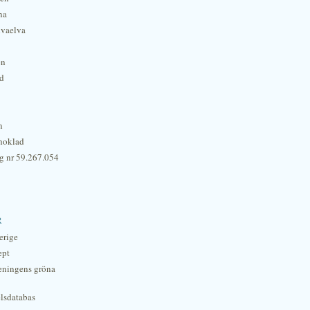
na
lvaelva
én
rd
n
hoklad
g nr 59.267.054
r
erige
ept
eningens gröna
lsdatabas