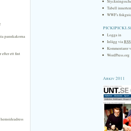
Styckningssc
Tabell innerte
WWF's fiskgui
!
pickipicki.s
Logga in
ästa pannkakorna
Inlägg via
RSS
Kommentarer 
efter ett fint
WordPress.org
Arkiv 2011
n hemsideadress