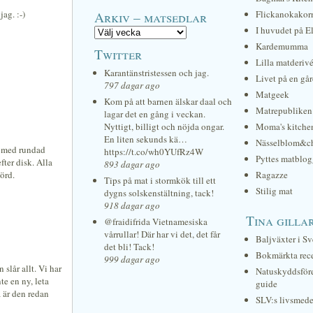
ag. :-)
Arkiv – matsedlar
Flickanokakor
I huvudet på E
Kardemumma
Twitter
Lilla matderiv
Karantänstristessen och jag.
Livet på en gå
797 dagar ago
Matgeek
Kom på att barnen älskar daal och
Matrepubliken
lagar det en gång i veckan.
Nyttigt, billigt och nöjda ongar.
Moma's kitche
En liten sekunds kä…
Nässelblom&c
a med rundad
https://t.co/wh0YUfRz4W
Pyttes matblog
fter disk. Alla
893 dagar ago
törd.
Ragazze
Tips på mat i stormkök till ett
Stilig mat
dygns solskenstältning, tack!
918 dagar ago
Tina gilla
@fraidifrida Vietnamesiska
vårrullar! Där har vi det, det får
Baljväxter i Sv
det bli! Tack!
Bokmärkta rec
999 dagar ago
slår allt. Vi har
Natuskyddsför
te en ny, leta
guide
å är den redan
SLV:s livsmede