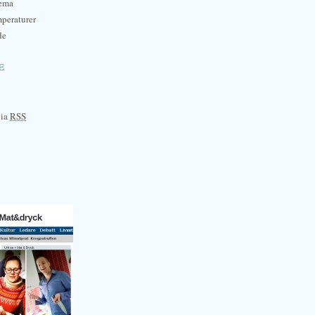
hema
mperaturer
de
e
via
RSS