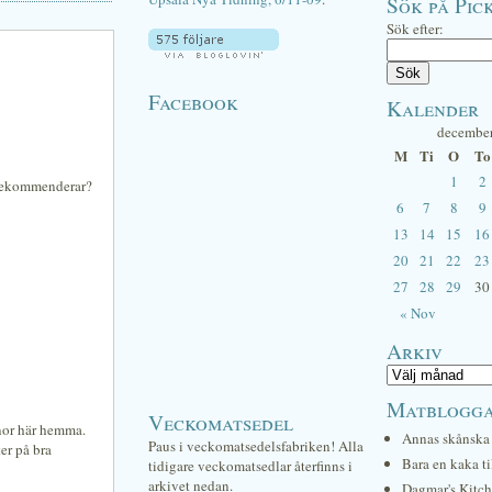
Sök på Pick
Sök efter:
Facebook
Kalender
decembe
M
Ti
O
To
1
2
u rekommenderar?
6
7
8
9
13
14
15
16
20
21
22
23
27
28
29
30
« Nov
Arkiv
Matblogg
Veckomatsedel
nnor här hemma.
Annas skånska 
Paus i veckomatsedelsfabriken! Alla
ter på bra
Bara en kaka ti
tidigare veckomatsedlar återfinns i
arkivet nedan.
Dagmar's Kitc