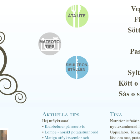
Ve
F
Söt
Pas
Sylt
Kött o
Sås o 
Aktuella tips
Tina
Hej utflyktsmat!
Nutritionist/näri
•
Krabbelurer på scoutvis
nyutexaminerad lä
•
Lompe - norskt potatistunnbröd
Uppsalabo. Tokig 
•
Matiga utflyktssemlor och
läsa om mat, prat