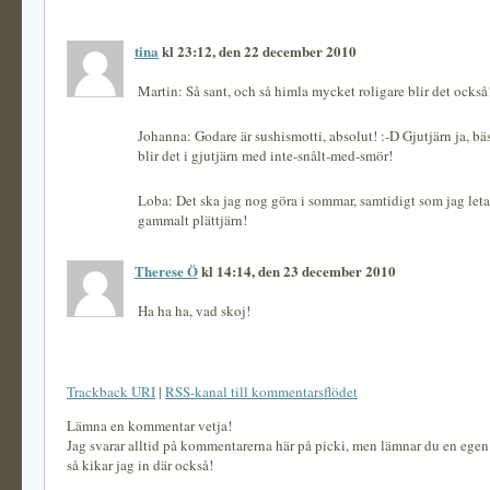
tina
kl 23:12, den 22 december 2010
Martin: Så sant, och så himla mycket roligare blir det också
Johanna: Godare är sushismotti, absolut! :-D Gjutjärn ja, b
blir det i gjutjärn med inte-snålt-med-smör!
Loba: Det ska jag nog göra i sommar, samtidigt som jag letar 
gammalt plättjärn!
Therese Ö
kl 14:14, den 23 december 2010
Ha ha ha, vad skoj!
Trackback URI
|
RSS-kanal till kommentarsflödet
Lämna en kommentar vetja!
Jag svarar alltid på kommentarerna här på picki, men lämnar du en ege
så kikar jag in där också!