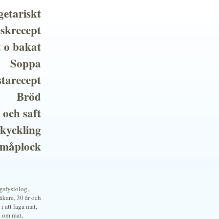
getariskt
iskrecept
t o bakat
Soppa
tarecept
Bröd
 och saft
 kyckling
småplock
ngsfysiolog,
kare, 30 år och
i att laga mat,
a om mat,