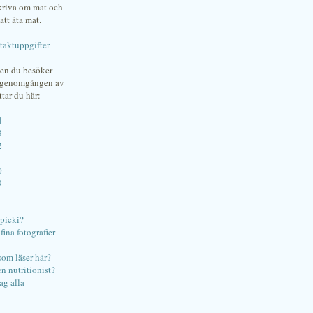
skriva om mat och
att äta mat.
taktuppgifter
gen du besöker
bgenomgången av
ttar du här:
4
3
2
1
0
9
ipicki?
ina fotografier
som läser här?
en nutritionist?
ag alla