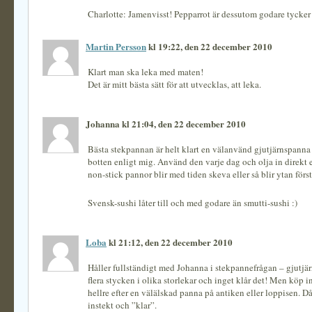
Charlotte: Jamenvisst! Pepparrot är dessutom godare tycker j
Martin Persson
kl 19:22, den 22 december 2010
Klart man ska leka med maten!
Det är mitt bästa sätt för att utvecklas, att leka.
Johanna kl 21:04, den 22 december 2010
Bästa stekpannan är helt klart en välanvänd gjutjärnspann
botten enligt mig. Använd den varje dag och olja in direkt e
non-stick pannor blir med tiden skeva eller så blir ytan förs
Svensk-sushi låter till och med godare än smutti-sushi :)
Loba
kl 21:12, den 22 december 2010
Håller fullständigt med Johanna i stekpannefrågan – gjutjärn 
flera stycken i olika storlekar och inget klår det! Men köp in
hellre efter en välälskad panna på antiken eller loppisen. D
instekt och ”klar”.