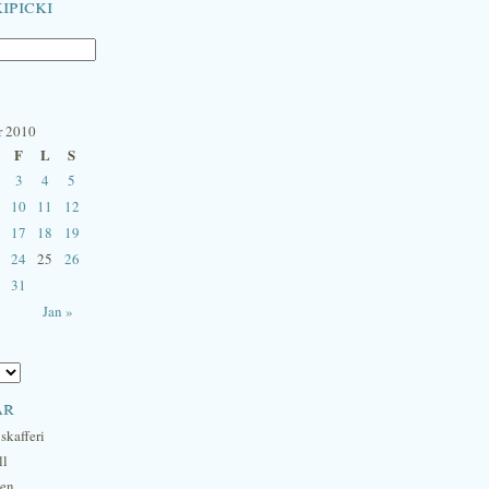
ipicki
r 2010
F
L
S
3
4
5
10
11
12
17
18
19
24
25
26
31
Jan »
ar
skafferi
ll
hen