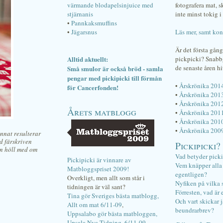
värmande blodapelsinjuice med
fotografera mat, 
stjärnanis
inte minst tokig i 
•
Pannkaksmuffins
•
Jägarsnus
Läs mer, samt kon
Är det första gån
Alltid aktuellt:
pickpicki? Snab
de senaste åren hi
Små smulor är också bröd - samla
pengar med pickipicki till förmån
•
Årskrönika 201
för Cancerfonden!
•
Årskrönika 201
•
Årskrönika 201
Årets matblogg
•
Årskrönika 201
•
Årskrönika 201
•
Årskrönika 200
nnat resulterar
d färskriven
Pickipicki?
en höll med om
Vad betyder pick
Pickipicki är vinnare av
Vem knäpper alla f
Matbloggspriset 2009!
egentligen?
Overkligt, men allt som står i
Nyfiken på vilka 
tidningen är väl sant?
Förresten, vad är 
Tina gör Sveriges bästa matblogg,
Och vart skickar j
Allt om mat 6/11-09
,
beundrarbrev?
Uppsalabo gör bästa matbloggen,
Upsala Nya Tidning, 6/11-09
.