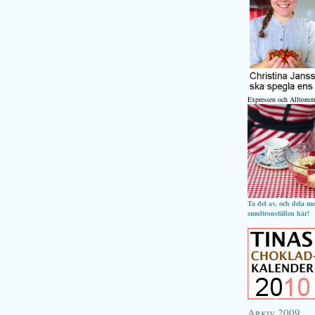
Expressen och Alltomm
Ta del av, och dela m
smultronställen här!
Arkiv 2009